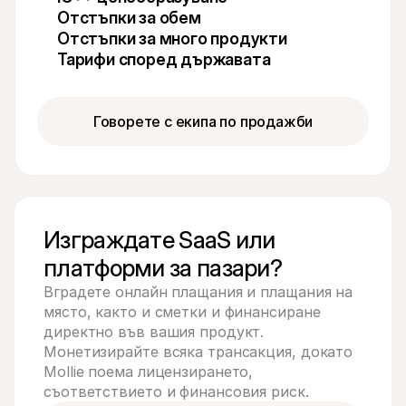
Контакт
Отстъпки за обем
За купувачи
Разберете защо Mollie е на вашето банково извлечение
Отстъпки за много продукти
За клиентите на Mollie
Тарифи според държавата
Свържете се с нашия екип по клиентска поддръжка
Свържете се с отдел продажби
Открийте как можем да помогнем на вашия бизнес
Говорете с екипа по продажби
Изграждате SaaS или 
платформи за пазари?
Вградете онлайн плащания и плащания на 
място, както и сметки и финансиране 
директно във вашия продукт. 
Монетизирайте всяка трансакция, докато 
Mollie поема лицензирането, 
съответствието и финансовия риск.