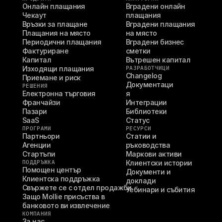
Онлайн плащания
Вградени онлайн 
Чекаут
плащания
Връзки за плащане
Вградени плащания 
Плащания на място
на място
Периодични плащания
Вградени бизнес 
Фактуриране
сметки
Капитал
Вътрешен капитал
Изходящи плащания
РАЗРАБОТЧИЦИ
Changelog
Приемане и риск
Документаци
РЕШЕНИЯ
Електронна търговия
я
Франчайзи
Интеграции
Пазари
Библиотеки
SaaS
Статус
ПРОГРАМИ
РЕСУРСИ
Партньори
Статии и 
Агенции
ръководства
Стартъпи
Маркови активи
ПОДДРЪЖКА
Клиентски истории
Помощен център
Документи и 
Клиентска поддръжка
доклади
Свържете се с отдел продажби
Уебинари и събития
Защо Mollie присъства в 
банковото ви извлечение
КОМПАНИЯ
За нас