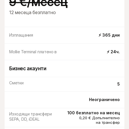
9 €/месец
12 месеца безплатно
Изплащания
⚡ 365 дни
Входящи 
Mollie Terminal платено в
⚡ 24ч.
преводи
Бизнес акаунти
Сметки
5
Неограничено
100 безплатно на месец
Изходящи трансфери 
0,20 € Допълнително
SEPA, DD, iDEAL
на трансфер