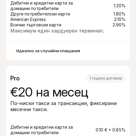
Дебитни и кредитни карти за 
1.20%
домашни потребители
Други потребителски карти
1.80%
American Express
2.10%
Всички търговски карти
2.90%
Максимум един хардуерен терминал.
Идеално за случайни плащания
Pro
1 година договор
€20 на месец
По-ниски такси за трансакции, фиксирани 
месечни такси.
Дебитни и кредитни карти за 
0.10 € + 0.85%
домашни потребители