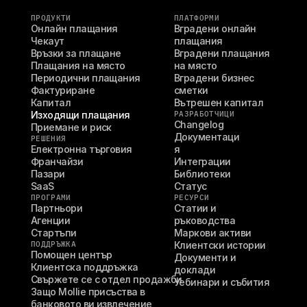
ПРОДУКТИ
ПЛАТФОРМИ
Онлайн плащания
Вградени онлайн 
Чекаут
плащания
Връзки за плащане
Вградени плащания 
Плащания на място
на място
Периодични плащания
Вградени бизнес 
Фактуриране
сметки
Капитал
Вътрешен капитал
Изходящи плащания
РАЗРАБОТЧИЦИ
Changelog
Приемане и риск
Документаци
РЕШЕНИЯ
Електронна търговия
я
Франчайзи
Интеграции
Пазари
Библиотеки
SaaS
Статус
ПРОГРАМИ
РЕСУРСИ
Партньори
Статии и 
Агенции
ръководства
Стартъпи
Маркови активи
ПОДДРЪЖКА
Клиентски истории
Помощен център
Документи и 
Клиентска поддръжка
доклади
Свържете се с отдел продажби
Уебинари и събития
Защо Mollie присъства в 
банковото ви извлечение