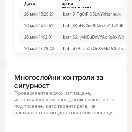
Дата
ор на 
транзакцията
26 май 15:29:21
batr_91TgCrPiS5LwYhNz4mJk
26 май 14:15:51
batr_3KpNvXmR9QwZsYtLc2dF
26 май 14:12:01
batr_62HjMqEuDnVfAoKp8xWb
26 май 13:29:42
batr_47BsUaGxQdKvMcRe3nTy
Многослойни контроли за 
сигурност
Проверявайте
всяко изплащане, 
използвайки уникална двойка ключове за 
подписване, като гарантирате, че 
преминават само удостоверени преводи.