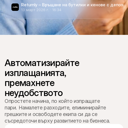
Контакт
Returnly – Връщане на бутилки и кенове с депозит
За купувачи
13 март 2026 г. · 16:34
Разберете защо Mollie е на вашето банково извлечение
За клиентите на Mollie
Свържете се с нашия екип по клиентска поддръжка
Свържете се с отдел продажби
Открийте как можем да помогнем на вашия бизнес
Автоматизирайте 
изплащанията, 
премахнете 
Опростете начина, по който изпращате
пари. Намалете разходите, елиминирайте
грешките и освободете екипа си да се
съсредоточи върху развитието на бизнеса.