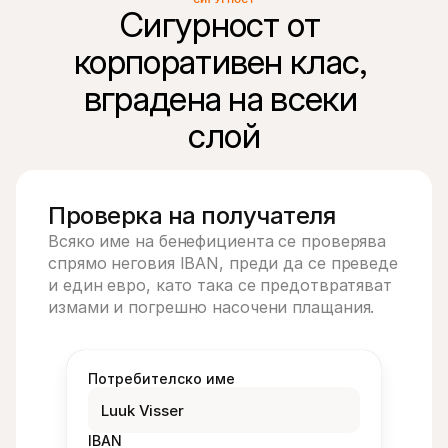
Сигурност от 
корпоративен клас, 
вградена на всеки 
Проверка на получателя
Всяко име на бенефициента се проверява 
спрямо неговия IBAN, преди да се преведе 
и един евро, като така се предотвратяват 
измами и погрешно насочени плащания.
Потребителско име
Luuk Visser
IBAN