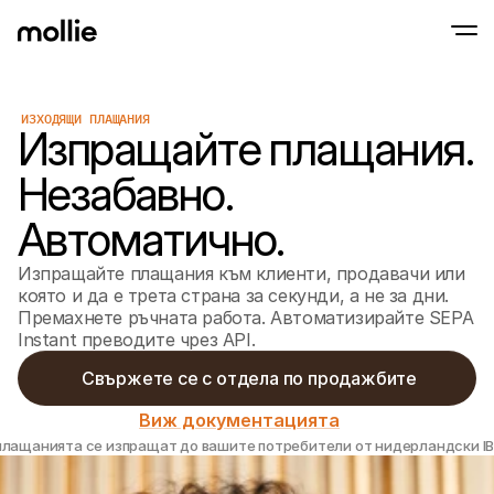
ИЗХОДЯЩИ ПЛАЩАНИЯ
Приемайте плащания
Изпращайте плащания.
Онлайн плащания
Tap to Pay на iPhone
Научете повече
Приемайте и управля
Приемайте безконтактни плащания напра
Незабавно.
онлайн плащания
Плащания на мяс
Автоматично.
Приемайте плащания
терминали и устрой
Чекаут
Изпращайте плащания към клиенти, продавачи или
Предлагайте чекаут,
оптимизиран за кон
която и да е трета страна за секунди, а не за дни.
Повтарящи се пл
Премахнете ръчната работа. Автоматизирайте SEPA
Събиране на периоди
Instant преводите чрез API.
абонаментни плаща
Приемане и риск
 Свържете се с отдела по продажбите
Предотвратете изма
оптимизирайте кон
Виж документацията
Партньори
За агенции
За Sa
плащанията се изпращат до вашите потребители от нидерландски IB
Научете повече за нашата партньорска програма за 
Разгл
агенции
елект