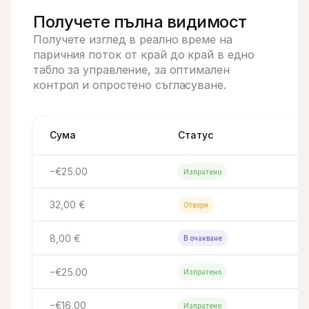
Получете пълна видимост
Получете изглед в реално време на 
паричния поток от край до край в едно 
табло за управление, за оптимален 
контрол и опростено съгласуване.
Сума
Статус
−€25.00
Изпратено
32,00 €
Отвори
8,00 €
В очакване
−€25.00
Изпратено
−€16,00
Изпратено