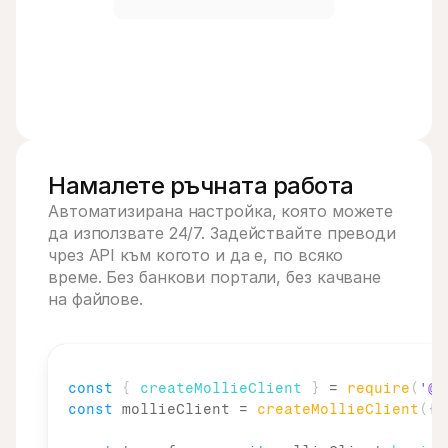
Намалете ръчната работа
Автоматизирана настройка, която можете 
да използвате 24/7. Задействайте преводи 
чрез API към когото и да е, по всяко 
време. Без банкови портали, без качване 
на файлове.
const
{
createMollieClient
}
 = 
require
(
'@m
const
mollieClient
 = 
createMollieClient
(
{