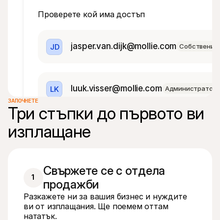
Проверете кой има достъп
jasper.van.dijk@mollie.com
JD
Собственик
luuk.visser@mollie.com
LK
Администратор
ЗАПОЧНЕТЕ
Три стъпки до първото ви 
изплащане
koen.mulder@mollie.com
КМ
Администрато
Свържете се с отдела 
1
camille.van.den.bogeart@mollie.com
CC
продажби
Разкажете ни за вашия бизнес и нуждите
ви от изплащания. Ще поемем оттам
нататък.