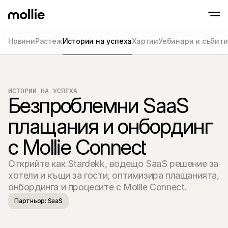
Новини
Растеж
Истории на успеха
Хартии
Уебинари и събит
Приемайте плащания
Онлайн плащания
Tap to Pay на iPhone
Научете повече
Приемайте и управля
Приемайте безконтактни плащания напра
онлайн плащания
ИСТОРИИ НА УСПЕХА
Плащания на мяс
Безпроблемни SaaS 
Приемайте плащания
терминали и устрой
плащания и онбординг 
Чекаут
Предлагайте чекаут,
оптимизиран за кон
с Mollie Connect
Повтарящи се пл
Събиране на периоди
абонаментни плаща
Открийте как Stardekk, водещо SaaS решение за 
Приемане и риск
хотели и къщи за гости, оптимизира плащанията, 
Предотвратете изма
онбординга и процесите с Mollie Connect.
оптимизирайте кон
Партньори
Партньор: SaaS
За агенции
За Sa
Научете повече за нашата партньорска програма за 
Разгл
агенции
елект