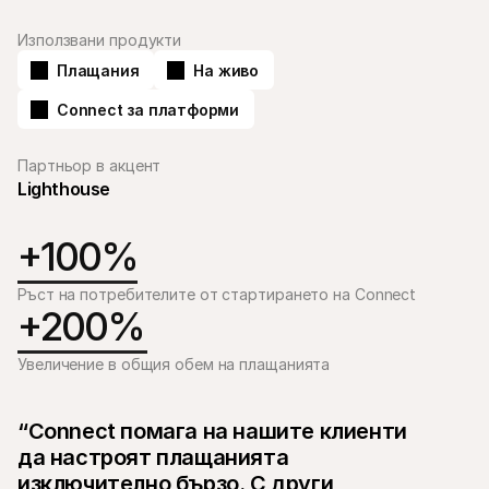
Използвани продукти
Плащания
На живо
Connect за платформи
Технически ресурси
Mollie 
Портал за разработчици
Доку
Партньор в акцент
Открийте ресурси за разработчици и актуализации
Разгл
Lighthouse
Библиотеки
Стат
Интегрирайте Mollie с готови библиотеки
Прове
Discord общност
Chan
+100%
Присъединете се към нашата общност за разработчици
Запоз
За Mollie
Съдърж
Ръст на потребителите от стартирането на Connect
Цени
Стат
+200%
Вижте нашите цени
Откри
може 
За нас
бизне
Научете повече за нашата 
Увеличение в общия обем на плащанията
Исто
история и ценности
Вижте
Новини
клиен
Прочетете последните новини от 
Харт
Mollie
“Connect помага на нашите клиенти 
Изтег
Кариери
да настроят плащанията 
Елате да работите при нас – 
наемаме!
изключително бързо. С други 