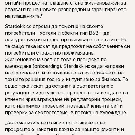
онлайн процес на плащане стана жизненоважен за 
спазването на новите разпоредби и гарантирането 
на плащанията.“
Stardekk се стреми да помогне на своите 
потребители – хотели и обекти тип B&B – да 
осигурят възхитително преживяване на гостите. Но 
те също така искат да предложат на собствените си 
потребители страхотно преживяване. 
Жизненоважна част от това е процесът по 
въвеждане (onboarding). Stardekk иска да направи 
настройването и започването на използването на 
техните решения лесно и интуитивно за бизнеса. Те 
също така искат да останат в съответствие с 
регулациите и да ускорят процеса по въвеждане на 
клиенти чрез вграждане на регулаторни процеси, 
като например проверки „познавай клиента си“ и 
проверки за съответствие, в потока на въвеждане.
„Автоматизирането или опростяването на 
процесите е наистина важно за нашите клиенти и 