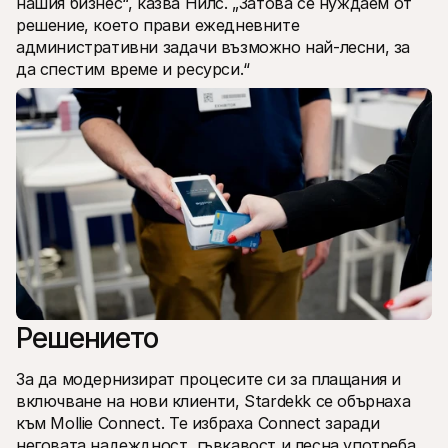
нашия бизнес“, казва Нилс. „Затова се нуждаем от 
решение, което прави ежедневните 
административни задачи възможно най-лесни, за 
да спестим време и ресурси.“
Решението
За да модернизират процесите си за плащания и 
включване на нови клиенти, Stardekk се обърнаха 
към Mollie Connect. Те избраха Connect заради 
неговата надеждност, гъвкавост и лесна употреба.