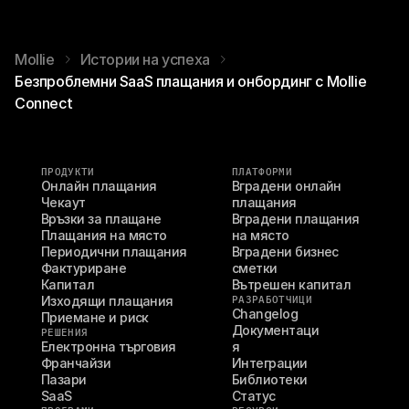
Mollie
Истории на успеха
Безпроблемни SaaS плащания и онбординг с Mollie
Connect
ПРОДУКТИ
ПЛАТФОРМИ
Онлайн плащания
Вградени онлайн 
Чекаут
плащания
Връзки за плащане
Вградени плащания 
Плащания на място
на място
Периодични плащания
Вградени бизнес 
Фактуриране
сметки
Капитал
Вътрешен капитал
Изходящи плащания
РАЗРАБОТЧИЦИ
Changelog
Приемане и риск
Документаци
РЕШЕНИЯ
Електронна търговия
я
Франчайзи
Интеграции
Пазари
Библиотеки
SaaS
Статус