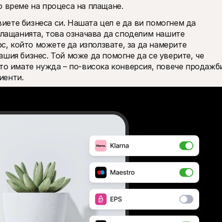
о време на процеса на плащане.
звиете бизнеса си. Нашата цел е да ви помогнем да 
плащанията, това означава да споделим нашите 
рс, който можете да използвате, за да намерите 
вашия бизнес. Той може да помогне да се уверите, че 
то имате нужда – по-висока конверсия, повече продажби
иенти.