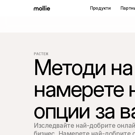
Продукти
Партн
РАСТЕЖ
Методи на
намерете 
опции за 
Изследвайте най-добрите онлай
бизнес. Намерете най-добрите о