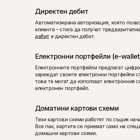
Директен дебит
Автоматизирана авторизация, която позво
клиента – стига да получат предварително
дебит
 е директен дебит.
Електронни портфейли (e-wallet
Електронните портфейли предлагат цифров
зареждат своите електронни портфейли със
това те могат да използват електронния с
електронен портфейл.
Доматини картови схеми
Тези картови схеми работят по същия начин
Все пак, картите се приемат само на специ
домашни картови схеми.