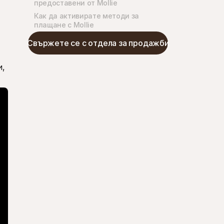
предоставени от Mollie
Как да активирате методи за 
плащане с Mollie
Свържете се с отдела за продажби
, 