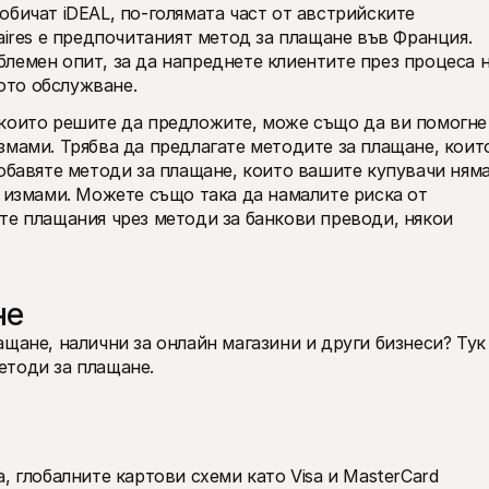
бичат iDEAL, по-голямата част от австрийските 
aires е предпочитаният метод за плащане във Франция. 
лемен опит, за да напреднете клиентите през процеса н
ото обслужване.
които решите да предложите, може също да ви помогне 
мами. Трябва да предлагате методите за плащане, които
обавяте методи за плащане, които вашите купувачи няма
 измами. Можете също така да намалите риска от 
те плащания чрез методи за банкови преводи, някои 
не
щане, налични за онлайн магазини и други бизнеси? Тук 
етоди за плащане.
 глобалните картови схеми като Visa и MasterCard 