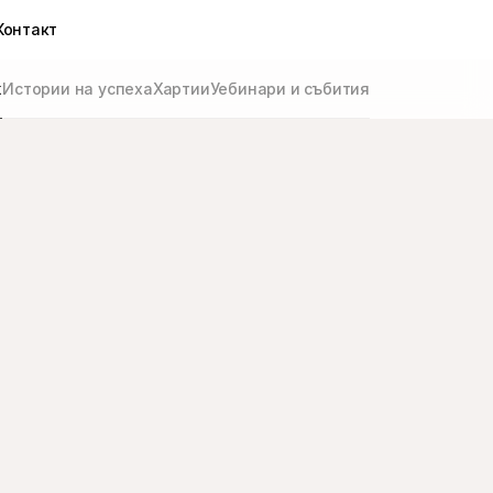
Контакт
ж
Истории на успеха
Хартии
Уебинари и събития