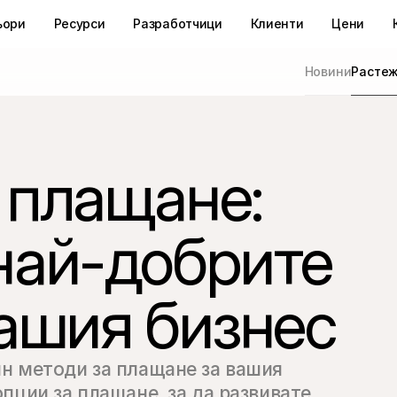
ьори
Ресурси
Разработчици
Клиенти
Цени
Новини
Расте
 плащане:
най-добрите
вашия бизнес
н методи за плащане за вашия 
пции за плащане, за да развивате 