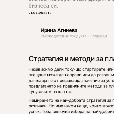
бизнеса си.
21.04.2022 Г.
Ирина Агииева
Ръководител на продукта - Плащания
Стратегия и методи за п
Независимо дали току-що стартирате или 
плащане може да направи или да разруши 
да плащат е от решаващо значение за усп
предлагането на правилните методи за пл
купувачите на касата.
Намирането на най-добрата стратегия за п
различен. Но има някои неща, които может
успех. Това включва избора на най-добрит