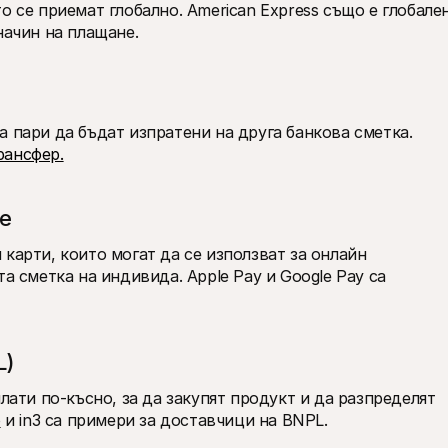
о се приемат глобално. American Express също е глобален
начин на плащане.
 пари да бъдат изпратени на друга банкова сметка. 
рансфер.
е
карти, които могат да се използват за онлайн 
а сметка на индивида. Apple Pay и Google Pay са 
L)
лати по-късно, за да закупят продукт и да разпределят 
о
 и in3 са примери за доставчици на BNPL.