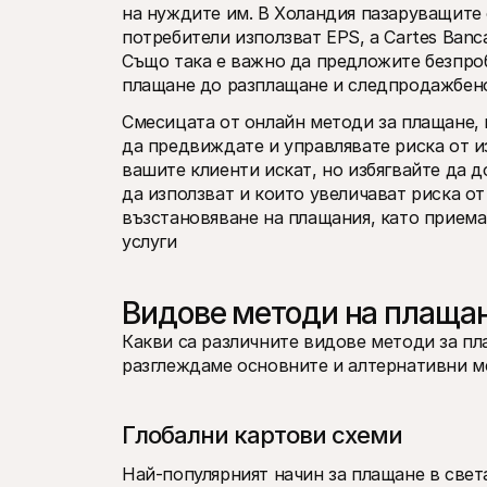
на нуждите им. В Холандия пазаруващите о
потребители използват EPS, а Cartes Banc
Също така е важно да предложите безпроб
плащане до разплащане и следпродажбен
Смесицата от онлайн методи за плащане, 
да предвиждате и управлявате риска от из
вашите клиенти искат, но избягвайте да д
да използват и които увеличават риска от
възстановяване на плащания, като приема
услуги 
Видове методи на плаща
Какви са различните видове методи за пла
разглеждаме основните и алтернативни м
Глобални картови схеми
Най-популярният начин за плащане в света,