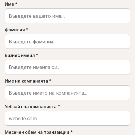
Контакт
Име
*
За купувачи
Разберете защо Mollie е на вашето банково извлечение
За клиентите на Mollie
Свържете се с нашия екип по клиентска поддръжка
Свържете се с отдел продажби
Фамилия
*
Открийте как можем да помогнем на вашия бизнес
Бизнес имейл
*
Име на компанията
*
Уебсайт на компанията
*
Месечен обем на транзакции
*