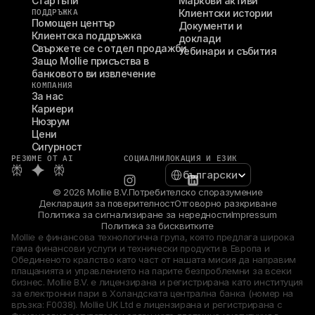
Стартъпи
Маркови активи
ПОДДРЪЖКА
Клиентски истории
Помощен център
Документи и 
Клиентска поддръжка
доклади
Свържете се с отдел продажби
Уебинари и събития
Защо Mollie присъства в 
банковото ви извлечение
КОМПАНИЯ
За нас
Кариери
Нюзрум
Цени
Сигурност
РЕЗЮМЕ ОТ AI
СОЦИАЛНИ
ЛОКАЦИЯ И ЕЗИК
Select Language
български
© 2026 Mollie B.V.
Потребителско споразумение
Декларация за поверителност
Отговорно разкриване
Политика за сигнализиране за нередности
Impressum
Политика за бисквитките
Mollie е финансова технологична група, която предлага широка 
гама финансови услуги и технически продукти в Европа и 
Обединеното кралство като част от нашата мисия да направим 
плащанията и управлението на парите безпроблемни за всеки 
бизнес. Mollie B.V. е лицензирана и регистрирана като институция 
за електронни пари в Холандската централна банка (номер на 
връзка: F0038). Mollie UK Ltd е лицензирана и регистрирана с 