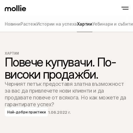
Новини
Растеж
Истории на успеха
Хартии
Уебинари и събит
Приемайте плащания
Онлайн плащания
Tap to Pay на iPhone
Научете повече
Приемайте и управля
Приемайте безконтактни плащания напра
онлайн плащания
ХАРТИИ
Плащания на мяс
Повече купувачи. По-
Приемайте плащания
терминали и устрой
Чекаут
високи продажби.
Предлагайте чекаут,
оптимизиран за кон
Черният петък предоставя златна възможност 
Повтарящи се пл
Събиране на периоди
за вас да привлечете нови клиенти и да 
абонаментни плаща
продавате повече от всякога. Но как можете да 
Приемане и риск
гарантирате успех?
Предотвратете изма
оптимизирайте кон
1.06.2022 г.
Най-добри практики
Партньори
За агенции
За Sa
Научете повече за нашата партньорска програма за 
Разгл
агенции
елект