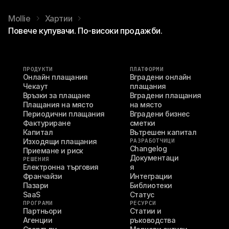
Mollie
Хартии
Повече купувачи. По-високи продажби.
ПРОДУКТИ
ПЛАТФОРМИ
Онлайн плащания
Вградени онлайн 
Чекаут
плащания
Връзки за плащане
Вградени плащания 
Плащания на място
на място
Периодични плащания
Вградени бизнес 
Фактуриране
сметки
Капитал
Вътрешен капитал
Изходящи плащания
РАЗРАБОТЧИЦИ
Changelog
Приемане и риск
Документаци
РЕШЕНИЯ
Електронна търговия
я
Франчайзи
Интеграции
Пазари
Библиотеки
SaaS
Статус
ПРОГРАМИ
РЕСУРСИ
Партньори
Статии и 
Агенции
ръководства