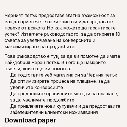
Черният петък предоставя златна възможност за 
вас да привлечете нови клиенти и да продавате 
повече от всякога. Но как можете да гарантирате 
успех? Изтеглете ръководството, за да откриете 10 
Технически ресурси
Mollie 
съвета за увеличаване на конверсиите и 
Портал за разработчици
Доку
максимизиране на продажбите.
Открийте ресурси за разработчици и актуализации
Разгл
Библиотеки
Стат
Това ръководство е тук, за да ви помогне да имате 
Интегрирайте Mollie с готови библиотеки
Прове
най-добрия Черен петък. В него ще намерите 
Discord общност
Chan
Присъединете се към нашата общност за разработчици
Запоз
съвети, които ще ви помогнат:
За Mollie
Съдърж
Да подготвите уеб магазина си за Черния петък
Цени
Стат
Да оптимизирате процеса на плащане, за да 
Вижте нашите цени
Откри
може 
За нас
увеличите конверсиите
бизне
Научете повече за нашата 
Да предложите правилните методи на плащане, 
Исто
история и ценности
за да увеличите продажбите
Вижте
Новини
клиен
Да привлечете нови купувачи и да предоставите 
Прочетете последните новини от 
Харт
Mollie
забележителни клиентски изживявания
Изтег
Кариери
Download paper
Елате да работите при нас – 
наемаме!