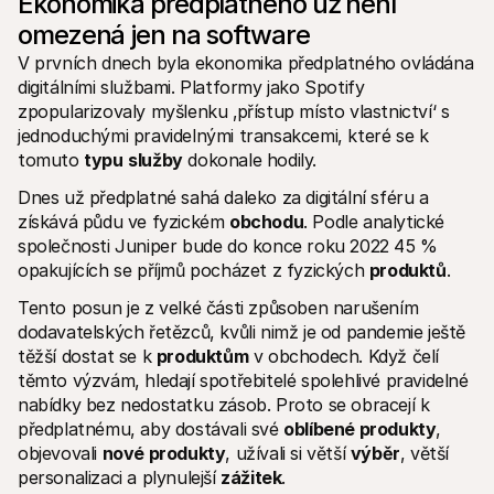
Ekonomika předplatného už není 
omezená jen na software
V prvních dnech byla ekonomika předplatného ovládána 
digitálními službami. Platformy jako Spotify 
zpopularizovaly myšlenku ‚přístup místo vlastnictví‘ s 
jednoduchými pravidelnými transakcemi, které se k 
tomuto 
typu
služby
 dokonale hodily.
Dnes už předplatné sahá daleko za digitální sféru a 
získává půdu ve fyzickém 
obchodu
. Podle analytické 
společnosti Juniper bude do konce roku 2022 45 % 
opakujících se příjmů pocházet z fyzických 
produktů
.
Tento posun je z velké části způsoben narušením 
dodavatelských řetězců, kvůli nimž je od pandemie ještě 
těžší dostat se k 
produktům
 v obchodech. Když čelí 
těmto výzvám, hledají spotřebitelé spolehlivé pravidelné 
nabídky bez nedostatku zásob. Proto se obracejí k 
předplatnému, aby dostávali své 
oblíbené produkty
, 
objevovali 
nové produkty
, užívali si větší 
výběr
, větší 
personalizaci a plynulejší 
zážitek
.