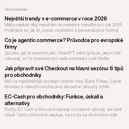
Více novinek
Největší trendy v e-commerce v roce 2026
Mějte náskok díky největším ecommerce trendům pro rok 2026. 
Podívejte se, jak AI, social commerce a personalizace formují 
online nakupování.
Co je agentic commerce? Průvodce pro evropské 
firmy
Zjistěte, jak AI asistenti jako ChatGPT mění způsob, jakým lidé 
nakupují, co to znamená pro vaše podnikání a jak Mollie 
připravuje evropské firmy na budoucnost plateb.
Jak připravit své Checkout na hlavní sezónu: 6 tipů 
pro obchodníky
Blíží se nejdůležitější prodejní období roku. Black Friday, Cyber 
Monday a vánoční sezóna jsou skutečné tahouny tržeb. 
Ukážeme vám, jak se na to připravit.
EC-Cash pro obchodníky: Funkce, úskalí a 
alternativy
Platby EC Cash a Girocard nabízejí významné výhody, ale také 
úskalí. Tento průvodce ukazuje, na co by se obchodníci měli 
zaměřit při jejich používání.