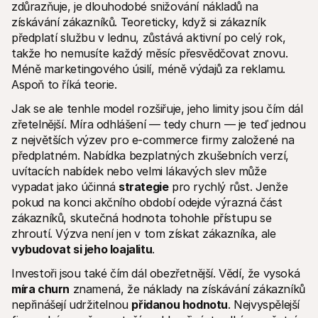
zdůrazňuje, je dlouhodobé snižování nákladů na 
získávání zákazníků. Teoreticky, když si zákazník 
předplatí službu v lednu, zůstává aktivní po celý rok, 
takže ho nemusíte každý měsíc přesvědčovat znovu. 
Méně marketingového úsilí, méně výdajů za reklamu. 
Aspoň to říká teorie.
Jak se ale tenhle model rozšiřuje, jeho limity jsou čím dál 
zřetelnější. Míra odhlášení — tedy churn — je teď jednou 
z největších výzev pro e-commerce firmy založené na 
předplatném. Nabídka bezplatných zkušebních verzí, 
uvítacích nabídek nebo velmi lákavých slev může 
vypadat jako účinná 
strategie
 pro rychlý růst. Jenže 
pokud na konci akčního období odejde výrazná část 
zákazníků, skutečná hodnota tohohle přístupu se 
zhroutí. Výzva není jen v tom získat zákazníka, ale 
vybudovat si jeho loajalitu
.
Investoři jsou také čím dál obezřetnější. Vědí, že vysoká 
míra churn
 znamená, že náklady na získávání zákazníků 
nepřinášejí udržitelnou 
přidanou hodnotu
. Nejvyspělejší 