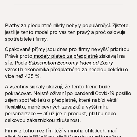
Platby za předplatné nikdy nebyly populárnější. Zjistěte, 
jestli je tento model pro vás ten pravý a proč oslovuje 
spotřebitele i firmy.
Technické zdroje
Mollie 
Portál pro vývojáře
Doku
Opakované příjmy jsou dnes pro firmy nejvyšší prioritou. 
Objevte vývojářské zdroje a update
Prozko
Právě proto
 modely plateb za předplatné
 získávají na 
Knihovny
Stav
Integrujte Mollie pomocí připravených knihoven
Zkontr
síle. Podle
Subscription Economy Index od Zuory
Komunita na Discordu
Chan
vzrostla ekonomika předplatného za necelou dekádu o 
Připojte se k naší komunitě vývojářů
Přečti
více než 435 %.
O Mollie
Obsah 
Ceník
Článk
A všechny signály ukazují, že tento trend bude 
Podívejte se na naše ceny
Objevt
vašem
pokračovat. Nejisté oživení po pandemii Covid-19 posílilo 
O nás
Příbě
Zjistěte více o našem příběhu a 
zájem spotřebitelů o předplatné, které nabízí větší 
hodnotách
Podíve
flexibilitu, méně pevných závazků a vyšší míru 
zákaz
Novinky
personalizace — ať už jde o produkt, platbu nebo 
Doku
Přečtěte si nejnovější zprávy od 
Mollie
Stáhn
celkovou zákaznickou zkušenost.
Kariéra
Přidejte se k nám - hledáme nové 
Firmy z toho mezitím těží v mnoha ohledech: mají 
kolegy!