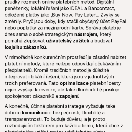
prudký rozmach online
 platebních metod
. Digitální 
peněženky, lokální řešení jako iDEAL a Bancontact, 
odložené platby jako ‚Buy Now, Pay Later‘... Zvyky se 
změnily. Pryč jsou doby, kdy stačil obyčejný účet PayPal 
nebo poplatky za mezinárodní karty. Správa plateb je 
dnes sama o sobě strategickým 
nástrojem
, který 
pomáhá zlepšovat 
uživatelský zážitek
 a budovat 
loajalitu zákazníků
. 
V mimořádně konkurenčním prostředí je zásadní nabízet 
platební metody, které nejlépe odpovídají očekáváním 
předplatitelů. Kromě tradičních metod je důležité 
integrovat i lokální řešení, která jsou v jednotlivých 
trzích preferovaná. Tato 
optimalizace
 platební cesty 
nejen zvyšuje konverze, ale také dlouhodobě posiluje 
spokojenost zákazníků a 
zapojení
. 
A konečně, účinná platební strategie vyžaduje také 
dobrou 
komunikaci
 o bezpečnosti, flexibilitě a 
transparentnosti. To buduje důvěru, a je proto 
rozhodujícím faktorem pro každou firmu, která chce z 