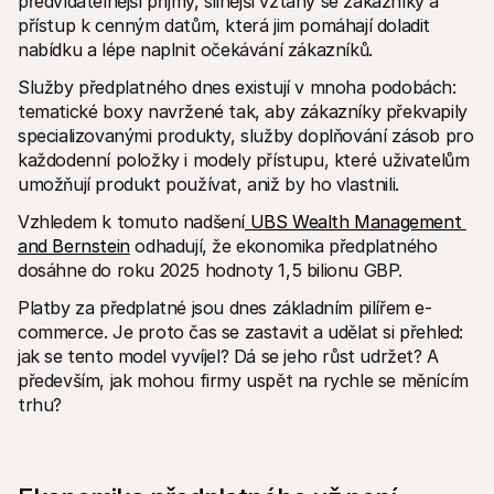
předvídatelnější příjmy, silnější vztahy se zákazníky a 
Kontakt
přístup k cenným datům, která jim pomáhají doladit 
Pro nakupující
Zjistěte, proč se Mollie objevila na vašem bankovním výpisu
nabídku a lépe naplnit očekávání zákazníků.
Pro zákazníky Mollie
Obraťte se na náš tým zákaznické podpory
Služby předplatného dnes existují v mnoha podobách: 
Kontaktujte obchodní tým
tematické boxy navržené tak, aby zákazníky překvapily 
Zjistěte, jak můžeme pomoci vašemu podnikání
specializovanými produkty, služby doplňování zásob pro 
každodenní položky i modely přístupu, které uživatelům 
umožňují produkt používat, aniž by ho vlastnili.
Vzhledem k tomuto nadšení
 UBS Wealth Management 
and Bernstein
 odhadují, že ekonomika předplatného 
dosáhne do roku 2025 hodnoty 1,5 bilionu GBP.
Platby za předplatné jsou dnes základním pilířem e-
commerce. Je proto čas se zastavit a udělat si přehled: 
jak se tento model vyvíjel? Dá se jeho růst udržet? A 
především, jak mohou firmy uspět na rychle se měnícím 
trhu?