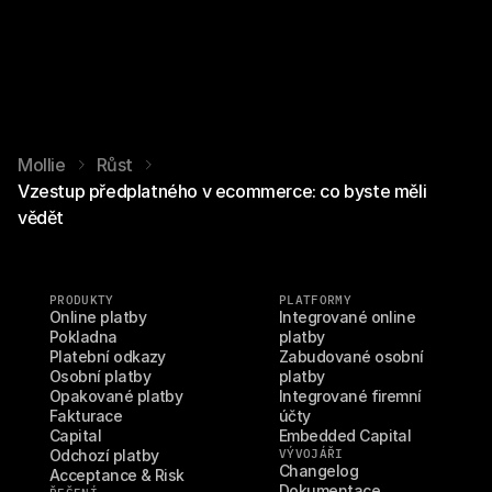
Mollie
Růst
Vzestup předplatného v ecommerce: co byste měli
vědět
PRODUKTY
PLATFORMY
Online platby
Integrované online 
Pokladna
platby
Platební odkazy
Zabudované osobní 
Osobní platby
platby
Opakované platby
Integrované firemní 
Fakturace
účty
Capital
Embedded Capital
Odchozí platby
VÝVOJÁŘI
Changelog
Acceptance & Risk
Dokumentace