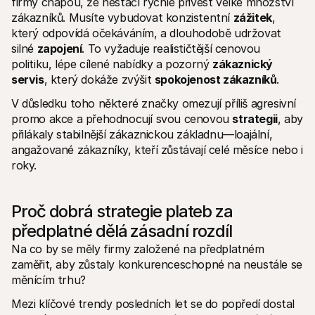
firmy chápou, že nestačí rychle přivést velké množství 
zákazníků. Musíte vybudovat konzistentní 
zážitek
, 
který odpovídá očekáváním, a dlouhodobě udržovat 
silné 
zapojení
. To vyžaduje realističtější cenovou 
politiku, lépe cílené nabídky a pozorný 
zákaznický 
servis
, který dokáže zvýšit 
spokojenost zákazníků
.
V důsledku toho některé značky omezují příliš agresivní 
promo akce a přehodnocují svou cenovou 
strategii
, aby 
přilákaly stabilnější zákaznickou základnu—loajální, 
angažované zákazníky, kteří zůstávají celé měsíce nebo i 
roky.
Proč dobrá strategie plateb za 
předplatné dělá zásadní rozdíl
Na co by se měly firmy založené na předplatném 
zaměřit, aby zůstaly konkurenceschopné na neustále se 
měnícím trhu? 
Mezi klíčové trendy posledních let se do popředí dostal 