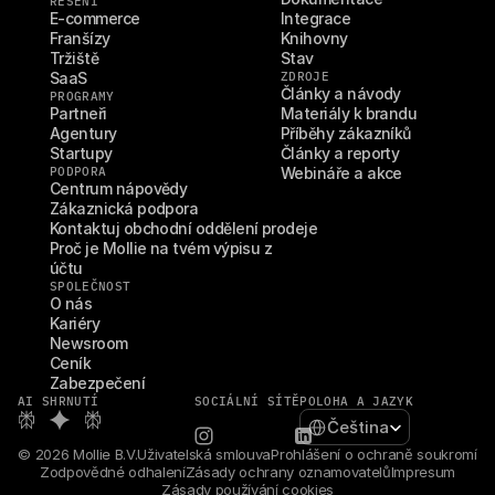
ŘEŠENÍ
E-commerce
Integrace
Franšízy
Knihovny
Tržiště
Stav
SaaS
ZDROJE
Články a návody
PROGRAMY
Partneři
Materiály k brandu
Agentury
Příběhy zákazníků
Startupy
Články a reporty
PODPORA
Webináře a akce
Centrum nápovědy
Zákaznická podpora
Kontaktuj obchodní oddělení prodeje
Proč je Mollie na tvém výpisu z 
účtu
SPOLEČNOST
O nás
Kariéry
Newsroom
Ceník
Zabezpečení
AI SHRNUTÍ
SOCIÁLNÍ SÍTĚ
POLOHA A JAZYK
Select Language
Čeština
© 2026 Mollie B.V.
Uživatelská smlouva
Prohlášení o ochraně soukromí
Zodpovědné odhalení
Zásady ochrany oznamovatelů
Impresum
Zásady používání cookies