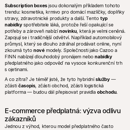
Subscription boxes
 jsou dokonalým příkladem tohoto 
trendu: kosmetika, krmivo pro domácí mazlíčky, doplňky 
stravy, zdravotnické produkty a další. Tento 
typ
nabídky
 spotřebitele láká, protože řeší opakující se 
potřeby a zároveň nabízí 
novinku
, která je velmi ceněná. 
Zapojují se i tradičnější odvětví. Například automobilový 
průmysl, který se dlouho zdráhal prodávat online, nyní 
zkoumá tyto 
nové
 modely. Společnosti jako Cazoo a 
FINN nabízejí dlouhodobý pronájem nebo 
nabídky
předplatného jako odpověď na vysoce konkurenční trh 
s ojetinami.
A co zítra? Je téměř jisté, že tyto hybridní 
služby
 — 
zčásti 
časopis
, zčásti obchod, zčásti logistická 
platforma — budou dál přepisovat pravidla 
obchodu
.
E-commerce předplatná: výzva odlivu 
zákazníků
Jednou z výhod, kterou model předplatného často 