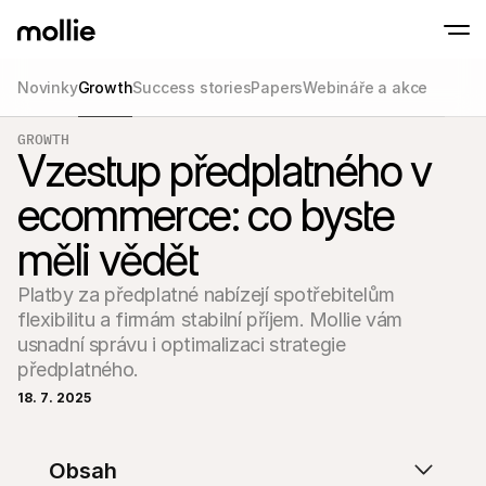
Novinky
Growth
Success stories
Papers
Webináře a akce
Přijímejte platby
GROWTH
Online platby
Vzestup předplatného v
Tap to Pay na iPhonu
Zjistit více
Přijímejte a spravujte 
Přijímejte bezkontaktní platby přímo na svém
Osobní platby
ecommerce: co byste
Přijímejte platby pomo
a zařízení
měli vědět
Pokladna
Nabídněte online pokl
optimalizovanou pro 
Platby za předplatné nabízejí spotřebitelům 
Opakované platby
flexibilitu a firmám stabilní příjem. Mollie vám 
Sbírejte opakované a 
platby
usnadní správu i optimalizaci strategie 
Acceptance & Risk
předplatného.
Zabraňte podvodům a
optimalizujte konverz
18. 7. 2025
Partneři
Pro 
Pro agentury
Prozko
Zjistěte více o našem partnerském programu pro agentury
comm
Obsah