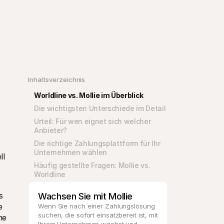
Inhaltsverzeichnis
Worldline vs. Mollie im Überblick
Die wichtigsten Unterschiede im Detail
Urteil: Für wen eignet sich welcher 
Anbieter?
Die richtige Zahlungsplattform für Ihr 
Unternehmen wählen
l 
Häufig gestellte Fragen: Mollie vs. 
Worldline
 
Wachsen Sie mit Mollie
 
Wenn Sie nach einer Zahlungslösung 
suchen, die sofort einsatzbereit ist, mit 
e 