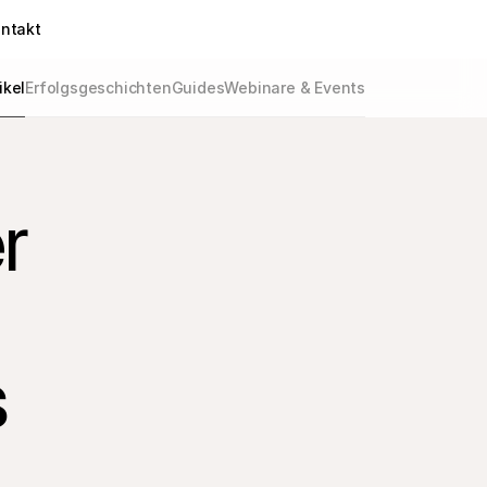
ntakt
ikel
Erfolgsgeschichten
Guides
Webinare & Events
r
s