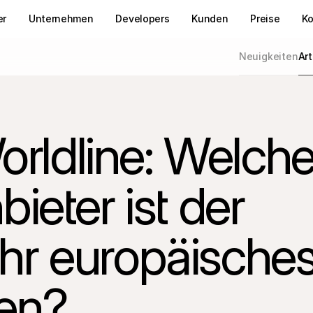
er
Unternehmen
Developers
Kunden
Preise
Ko
Neuigkeiten
Art
orldline: Welche
ieter ist der
 Ihr europäische
en?