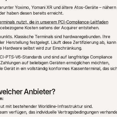
darunter Yoximo, Yomani XR und ältere Atos-Geräte – nähern 
der haben diesen bereits erreicht.
erminals nutzt, die in unserem PCI-Compliance-Leitfaden
ncebezogene Kosten seitens der Acquirer entstehen.
punkts. Klassische Terminals sind hardwaregebunden. Ihre 
 Herstellung festgelegt. Läuft diese Zertifizierung ab, kann 
Die Hardware selbst wird zur Einschränkung.
CI-PTS-V6-Standards und sind auf langfristige Compliance 
 Zahlungen auf beliebigen Geräten ermöglichen möchten, 
le Gerät in ein vollständig konformes Kassenterminal, das sich
 welcher Anbieter?
n:
ut mit bestehender Worldline-Infrastruktur sind.
eam verfügen, das individuelle Vertragsbedingungen verhande