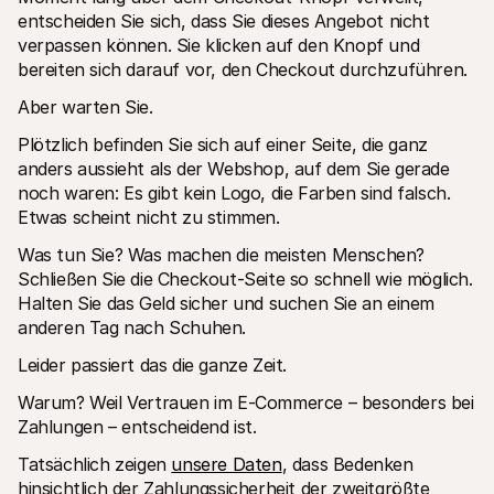
Für Endkunden
entscheiden Sie sich, dass Sie dieses Angebot nicht 
Warum steht Mollie auf Ihrem Kontoauszug?
verpassen können. Sie klicken auf den Knopf und 
Für Mollie-Händler
bereiten sich darauf vor, den Checkout durchzuführen. 
Kontaktieren Sie unseren Händler-Support
Sales-Team kontaktieren
Aber warten Sie. 
Erfahren Sie, wie wir Ihrem Unternehmen helfen können
Plötzlich befinden Sie sich auf einer Seite, die ganz 
anders aussieht als der Webshop, auf dem Sie gerade 
noch waren: Es gibt kein Logo, die Farben sind falsch. 
Etwas scheint nicht zu stimmen.  
Was tun Sie? Was machen die meisten Menschen? 
Schließen Sie die Checkout-Seite so schnell wie möglich. 
Halten Sie das Geld sicher und suchen Sie an einem 
anderen Tag nach Schuhen. 
Leider passiert das die ganze Zeit.
Warum? Weil Vertrauen im E-Commerce – besonders bei 
Zahlungen – entscheidend ist. 
Tatsächlich zeigen 
unsere Daten
, dass Bedenken 
hinsichtlich der Zahlungssicherheit der zweitgrößte 