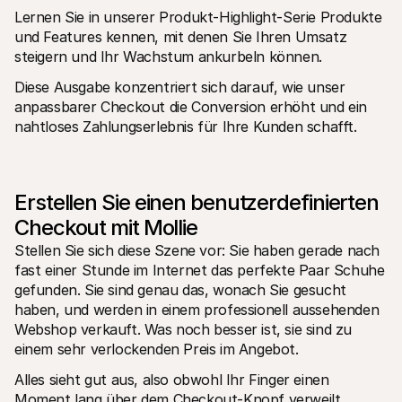
Lernen Sie in unserer Produkt-Highlight-Serie Produkte 
und Features kennen, mit denen Sie Ihren Umsatz 
steigern und Ihr Wachstum ankurbeln können.
Diese Ausgabe konzentriert sich darauf, wie unser 
anpassbarer Checkout die Conversion erhöht und ein 
nahtloses Zahlungserlebnis für Ihre Kunden schafft.
Technische Ressourcen
Mollie
Developer-Portal
Doku
Entdecken Sie unsere Ressourcen und Updates für 
Erfahr
Developer
unser
Bibliotheken
Statu
Erstellen Sie einen benutzerdefinierten 
Integrieren Sie Mollie mit unseren Plug-and-Play-Paketen
Überp
Discord community
Chan
Checkout mit Mollie
Werden Sie Teil der Entwickler-Community
Lesen 
Über Mollie
Conte
Stellen Sie sich diese Szene vor: Sie haben gerade nach 
Preise
Artike
fast einer Stunde im Internet das perfekte Paar Schuhe 
Sehen Sie sich unsere Preise an
Entdec
gefunden. Sie sind genau das, wonach Sie gesucht 
für Ih
Über uns
Erfol
haben, und werden in einem professionell aussehenden 
Unsere Story und Werte
Erfahr
News
Webshop verkauft. Was noch besser ist, sie sind zu 
Erfolg
Lesen Sie aktuelle Mollie-
einem sehr verlockenden Preis im Angebot.
Kunde
Neuigkeiten
Pape
Karriere
Alles sieht gut aus, also obwohl Ihr Finger einen 
Laden 
Kommen Sie zu uns - wir stellen ein!
Moment lang über dem Checkout-Knopf verweilt, 
Kontakt