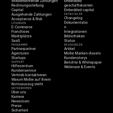
Wiederkehrende Zahlungen
Embedded 
Rechnungsstellung
geschäftskonten
Capital
Embedded capital
Ausgehende Zahlungen
ENTWICKLER
Changelog
Acceptance & Risk
Dokumentatio
LÖSUNGEN
E-Commerce
n
Franchises
Integrationen
Marktplätze
Bibliotheken
SaaS
Status
PROGRAMME
RESSOURCEN
Partnerpartner
Artikel
Agenturen
Mollie Marken-Assets
Startups
Kundenstorys
SUPPORT
Berichte & Whitepaper
Hilfezentrum
Webinare & Events
Kundenservice
Vertrieb kontaktieren
Warum Mollie auf Ihrem 
Kontoauszug steht
UNTERNEHMEN
Über uns
Karriere
Newsroom
Preise
Sicherheit