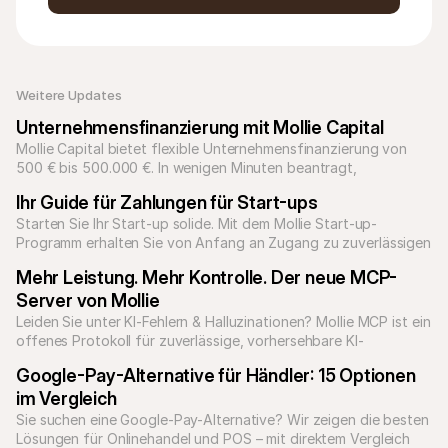
Weitere Updates 
Unternehmensfinanzierung mit Mollie Capital
Mollie Capital bietet flexible Unternehmensfinanzierung von 
500 € bis 500.000 €. In wenigen Minuten beantragt, 
Rückzahlung über Umsätze, Auszahlung in zwei Werktagen.
Ihr Guide für Zahlungen für Start-ups
Starten Sie Ihr Start-up solide. Mit dem Mollie Start-up-
Programm erhalten Sie von Anfang an Zugang zu zuverlässigen 
Zahlungslösungen für jedes Geschäftsmodell.
Mehr Leistung. Mehr Kontrolle. Der neue MCP-
Server von Mollie
Leiden Sie unter KI-Fehlern & Halluzinationen? Mollie MCP ist ein 
offenes Protokoll für zuverlässige, vorhersehbare KI-
Google-Pay-Alternative für Händler: 15 Optionen 
im Vergleich
Sie suchen eine Google-Pay-Alternative? Wir zeigen die besten 
Lösungen für Onlinehandel und POS – mit direktem Vergleich 