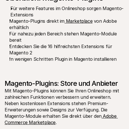
Für Endkunden
Für weitere Features im Onlineshop sorgen Magento-
Warum steht Mollie auf Ihrem Kontoauszug?
Für Mollie-Händler
Extensions
Kontaktieren Sie unseren Händler-Support
Magento-Plugins direkt im
 Marketplace
 von Adobe 
Sales-Team kontaktieren
erhältlich
Erfahren Sie, wie wir Ihrem Unternehmen helfen können
Für nahezu jeden Bereich stehen Magento-Module 
bereit
Entdecken Sie die 16 hilfreichsten Extensions für 
Magento 2
In wenigen Schritten Plugin in Magento installieren
Magento-Plugins: Store und Anbieter
Mit Magento-Plugins können Sie Ihren Onlineshop mit 
zahlreichen Funktionen verbessern und erweitern. 
Neben kostenlosen Extensions stehen Premium-
Erweiterungen sowie Designs zur Verfügung. Die 
Magento-Module erhalten Sie direkt über den
 Adobe 
Commerce Marketplace
.