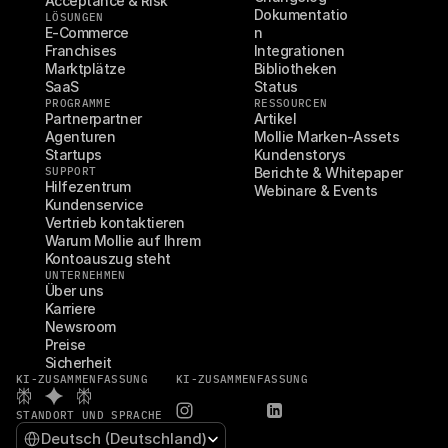
Acceptance & Risk
Dokumentatio
LÖSUNGEN
E-Commerce
n
Franchises
Integrationen
Marktplätze
Bibliotheken
SaaS
Status
PROGRAMME
RESSOURCEN
Partnerpartner
Artikel
Agenturen
Mollie Marken-Assets
Startups
Kundenstorys
SUPPORT
Berichte & Whitepaper
Hilfezentrum
Webinare & Events
Kundenservice
Vertrieb kontaktieren
Warum Mollie auf Ihrem 
Kontoauszug steht
UNTERNEHMEN
Über uns
Karriere
Newsroom
Preise
Sicherheit
KI-ZUSAMMENFASSUNG
KI-ZUSAMMENFASSUNG
STANDORT UND SPRACHE
Select Language
Deutsch (Deutschland)