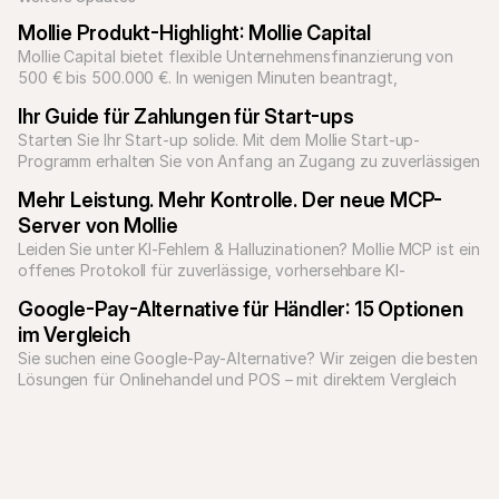
Mollie Produkt-Highlight: Mollie Capital
Mollie Capital bietet flexible Unternehmensfinanzierung von 
500 € bis 500.000 €. In wenigen Minuten beantragt, 
Rückzahlung über Umsätze, Auszahlung in zwei Werktagen.
Ihr Guide für Zahlungen für Start-ups
Starten Sie Ihr Start-up solide. Mit dem Mollie Start-up-
Programm erhalten Sie von Anfang an Zugang zu zuverlässigen 
Zahlungslösungen für jedes Geschäftsmodell.
Mehr Leistung. Mehr Kontrolle. Der neue MCP-
Server von Mollie
Leiden Sie unter KI-Fehlern & Halluzinationen? Mollie MCP ist ein 
offenes Protokoll für zuverlässige, vorhersehbare KI-
Google-Pay-Alternative für Händler: 15 Optionen 
im Vergleich
Sie suchen eine Google-Pay-Alternative? Wir zeigen die besten 
Lösungen für Onlinehandel und POS – mit direktem Vergleich 
zwischen Google Pay und Mollie.