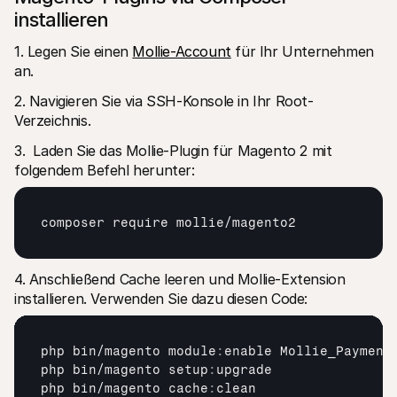
installieren
1. Legen Sie einen 
Mollie-Account
 für Ihr Unternehmen 
an.
2. Navigieren Sie via SSH-Konsole in Ihr Root-
Verzeichnis.
3.  Laden Sie das Mollie-Plugin für Magento 2 mit 
folgendem Befehl herunter:
composer 
require 
mollie
/
magento2
4. Anschließend Cache leeren und Mollie-Extension 
installieren. Verwenden Sie dazu diesen Code:
php 
bin
/
magento 
module
:
enable 
Mollie_Payment
php 
bin
/
magento 
setup
:
upgrade
php 
bin
/
magento 
cache
:
clean