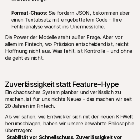
Für Endkunden
Warum steht Mollie auf Ihrem Kontoauszug?
Format-Chaos:
 Sie fordern JSON, bekommen aber 
Für Mollie-Händler
einen Textabsatz mit eingebettetem Code – Ihre 
Kontaktieren Sie unseren Händler-Support
Fehleranalyse wächst ins Unermessliche.
Sales-Team kontaktieren
Erfahren Sie, wie wir Ihrem Unternehmen helfen können
Die Power der Modelle steht außer Frage. Aber vor 
allem im Fintech, wo Präzision entscheidend ist, reicht 
Hoffnung nicht aus. Was fehlt, ist Kontrolle – und ohne 
die geht es nicht.
Zuverlässigkeit statt Feature-Hype
Ein chaotisches System planbar und verlässlich zu 
machen, ist für uns nichts Neues – das machen wir seit 
20 Jahren im Fintech.
Als wir sahen, wie Entwickler sich mit der neuen KI-Welt 
herumschlagen, haben wir unsere bewährte Philosophie 
übertragen:
Stabilität vor Schnellschuss. Zuverlässigkeit vor 