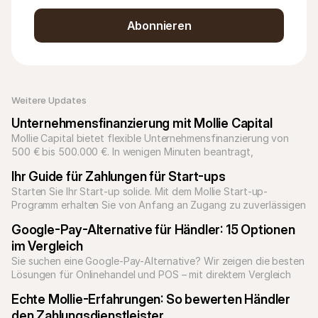
Abonnieren
Weitere Updates 
Unternehmensfinanzierung mit Mollie Capital
Mollie Capital bietet flexible Unternehmensfinanzierung von 
500 € bis 500.000 €. In wenigen Minuten beantragt, 
Rückzahlung über Umsätze, Auszahlung in zwei Werktagen.
Ihr Guide für Zahlungen für Start-ups
Starten Sie Ihr Start-up solide. Mit dem Mollie Start-up-
Programm erhalten Sie von Anfang an Zugang zu zuverlässigen 
Zahlungslösungen für jedes Geschäftsmodell.
Google-Pay-Alternative für Händler: 15 Optionen 
im Vergleich
Sie suchen eine Google-Pay-Alternative? Wir zeigen die besten 
Lösungen für Onlinehandel und POS – mit direktem Vergleich 
zwischen Google Pay und Mollie.
Echte Mollie-Erfahrungen: So bewerten Händler 
den Zahlungsdienstleister