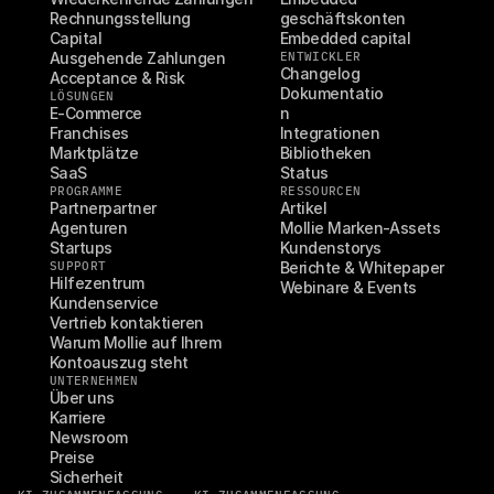
Rechnungsstellung
geschäftskonten
Capital
Embedded capital
Ausgehende Zahlungen
ENTWICKLER
Changelog
Acceptance & Risk
Dokumentatio
LÖSUNGEN
E-Commerce
n
Franchises
Integrationen
Marktplätze
Bibliotheken
SaaS
Status
PROGRAMME
RESSOURCEN
Partnerpartner
Artikel
Agenturen
Mollie Marken-Assets
Startups
Kundenstorys
SUPPORT
Berichte & Whitepaper
Hilfezentrum
Webinare & Events
Kundenservice
Vertrieb kontaktieren
Warum Mollie auf Ihrem 
Kontoauszug steht
UNTERNEHMEN
Über uns
Karriere
Newsroom
Preise
Sicherheit