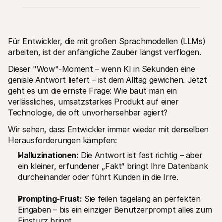
Für Entwickler, die mit großen Sprachmodellen (LLMs) 
arbeiten, ist der anfängliche Zauber längst verflogen.
Dieser "Wow"-Moment – wenn KI in Sekunden eine 
Technische Ressourcen
Mollie
Developer-Portal
Doku
geniale Antwort liefert – ist dem Alltag gewichen. Jetzt 
Entdecken Sie unsere Ressourcen und Updates für 
Erfahr
geht es um die ernste Frage: Wie baut man ein 
Developer
unser
verlässliches, umsatzstarkes Produkt auf einer 
Bibliotheken
Statu
Technologie, die oft unvorhersehbar agiert?
Integrieren Sie Mollie mit unseren Plug-and-Play-Paketen
Überp
Discord community
Chan
Wir sehen, dass Entwickler immer wieder mit denselben 
Werden Sie Teil der Entwickler-Community
Lesen 
Über Mollie
Conte
Herausforderungen kämpfen:
Preise
Artike
Sehen Sie sich unsere Preise an
Entdec
Halluzinationen:
 Die Antwort ist fast richtig – aber 
für Ih
Über uns
ein kleiner, erfundener „Fakt“ bringt Ihre Datenbank 
Erfol
Unsere Story und Werte
durcheinander oder führt Kunden in die Irre.
Erfahr
News
Erfolg
Lesen Sie aktuelle Mollie-
Kunde
Neuigkeiten
Prompting-Frust:
 Sie feilen tagelang an perfekten 
Pape
Karriere
Eingaben – bis ein einziger Benutzerprompt alles zum 
Laden 
Kommen Sie zu uns - wir stellen ein!
Einsturz bringt.
Kontakt