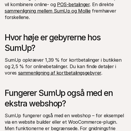
vil kombinere online- og 
POS-betalinger
. En direkte 
sammenligning mellem SumUp og Mollie
 fremhæver 
forskellene.
Hvor høje er gebyrerne hos 
SumUp?
SumUp opkræver 1,39 % for kortbetalinger i butikken 
og 2,5 % for onlinebetalinger. Du kan finde detaljer i 
vores 
sammenligning af kortbetalingsgebyrer
.
Fungerer SumUp også med en 
ekstra webshop?
SumUp fungerer også med en webshop – for eksempel 
via en website builder eller et WooCommerce-plugin. 
Men funktionerne er begrænsede. For gnidningsfrie 