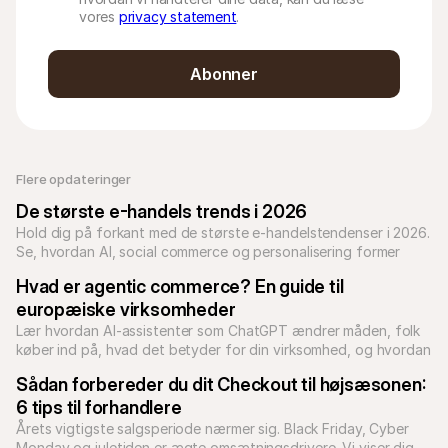
vores
privacy statement
.
Abonner
Flere opdateringer 
De største e-handels trends i 2026
Hold dig på forkant med de største e-handels­tendenser i 2026. 
Se, hvordan AI, social commerce og personalisering former 
online shopping.
Hvad er agentic commerce? En guide til 
europæiske virksomheder
Lær hvordan AI-assistenter som ChatGPT ændrer måden, folk 
køber ind på, hvad det betyder for din virksomhed, og hvordan 
Sådan forbereder du dit Checkout til højsæsonen: 
6 tips til forhandlere
Årets vigtigste salgsperiode nærmer sig. Black Friday, Cyber 
Monday og juletiden er ægte omsætningsdrivere. Vi viser dig, 