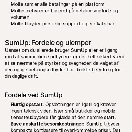
Mollie samler alle betalinger på én platform
For kunder
Find ud af, hvorfor Mollie er på din bankudskrift
Mollies gebyrer er baseret på betalingsmetode og 
For Mollie-kunder
volumen
Kontakt vores kundesupport
Mollie tilbyder personlig support og er skalerbar
Kontakt salg
Oplev hvordan vi kan hjælpe din forretning
SumUp: Fordele og ulemper
Uanset om du allerede bruger SumUp eller er i gang 
med at sammenligne udbydere, er det helt sikkert værd 
at se nærmere på styrker og svagheder, da valget af 
den rigtige betalingsudbyder har direkte betydning for 
din daglige drift.
Fordele ved SumUp
Hurtig opstart:
 Opsætningen er ligetil og kræver 
ingen teknisk viden. Især små butikker og mobile 
tjenesteudbydere får glæde af den nemme start.
Lave anskaffelsesomkostninger:
 SumUp tilbyder 
kompakte kortlæsere til overkommelige priser. Det 