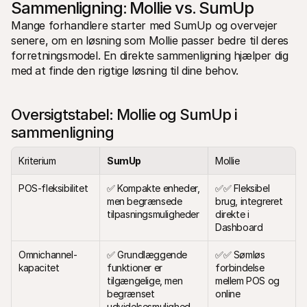
Sammenligning: Mollie vs. SumUp
Mange forhandlere starter med SumUp og overvejer 
senere, om en løsning som Mollie passer bedre til deres 
forretningsmodel. En direkte sammenligning hjælper dig 
med at finde den rigtige løsning til dine behov.
Oversigtstabel: Mollie og SumUp i 
sammenligning
Kriterium
SumUp
Mollie
POS-fleksibilitet
✅ Kompakte enheder, 
✅✅ Fleksibel 
men begrænsede 
brug, integreret 
tilpasningsmuligheder
direkte i 
Dashboard
Omnichannel-
✅ Grundlæggende 
✅✅ Sømløs 
kapacitet
funktioner er 
forbindelse 
tilgængelige, men 
mellem POS og 
begrænset 
online
udvidelsesmulighed