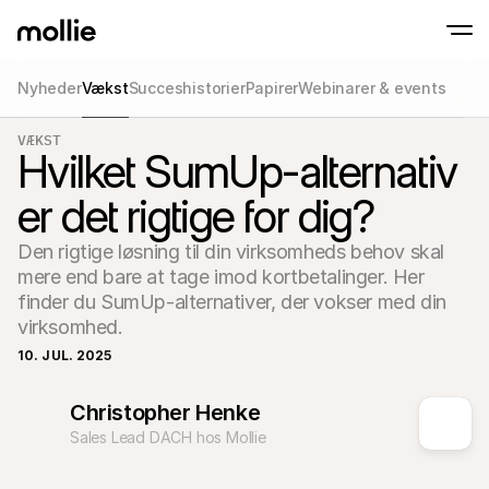
Nyheder
Vækst
Succeshistorier
Papirer
Webinarer & events
Accepter betalinger
VÆKST
Online betalinger
Hvilket SumUp-alternativ
Tap to Pay på iPhone
Lær mere
Accepter og administr
Accepter kontaktløse betalinger direkte på
onlinebetalinger
er det rigtige for dig?
Fysiske betalinger
Tag imod betalinger m
terminaler og enhede
Den rigtige løsning til din virksomheds behov skal 
Checkout
mere end bare at tage imod kortbetalinger. Her 
Tilbyd et checkout opt
konvertering
finder du SumUp-alternativer, der vokser med din 
Tilbagevendende b
virksomhed.
Indsaml tilbagevenden
abonnementsbetalin
10. JUL. 2025
Acceptance & Risk
Forebyg svindel og opt
konvertering
Christopher Henke
Partnere
Sales Lead DACH hos Mollie
For Bureauer
Til 
Lær om vores Agency Partner Program
Udfor