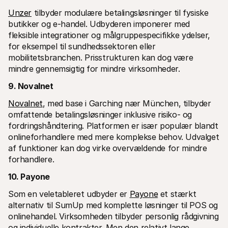
Unzer
 tilbyder modulære betalingsløsninger til fysiske 
butikker og e-handel. Udbyderen imponerer med 
fleksible integrationer og målgruppespecifikke ydelser, 
for eksempel til sundhedssektoren eller 
mobilitetsbranchen. Prisstrukturen kan dog være 
mindre gennemsigtig for mindre virksomheder.
9. Novalnet
Novalnet
, med base i Garching nær München, tilbyder 
omfattende betalingsløsninger inklusive risiko- og 
fordringshåndtering. Platformen er især populær blandt 
onlineforhandlere med mere komplekse behov. Udvalget 
af funktioner kan dog virke overvældende for mindre 
forhandlere.
10. Payone
Som en veletableret udbyder er 
Payone
 et stærkt 
alternativ til SumUp med komplette løsninger til POS og 
onlinehandel. Virksomheden tilbyder personlig rådgivning 
og individuelle kontrakter. Men den relativt lange 