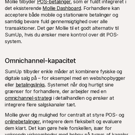
Mollie tilbyder 
POS-betalinger
, som er fuldt integreret i 
det eksisterende 
Mollie Dashboard
. Forhandlere kan 
acceptere både mobile og stationære betalinger og 
samtidig bevare fuld gennemsigtighed over alle 
transaktioner. Det gør Mollie til et godt alternativ til 
SumUp, hvis du ønsker mere kontrol over dit POS-
system.
Omnichannel-kapacitet
SumUp tilbyder enkle måder at kombinere fysiske og 
digitale salg på – for eksempel med en webshopbygger 
eller 
betalingslinks
. Systemet når dog hurtigt sine 
grænser for forhandlere, der arbejder med en 
omnichannel-strategi
 i detailhandlen og ønsker at 
integrere flere salgskanaler tæt.
Mollie giver dig mulighed for centralt at styre POS- og 
onlinebetalinger
, integrere dem fleksibelt og evaluere 
dem klart. Det kan gøre hele forskellen, især for 
voksende virksomheder med behov på tværs af kanaler 