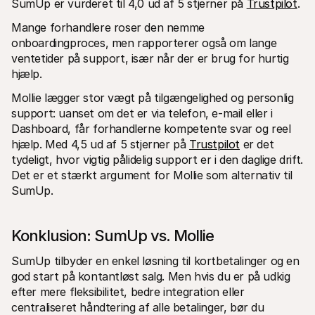
SumUp er vurderet til 4,0 ud af 5 stjerner på 
Trustpilot
.
Mange forhandlere roser den nemme 
onboardingproces, men rapporterer også om lange 
ventetider på support, især når der er brug for hurtig 
hjælp.
Mollie lægger stor vægt på tilgængelighed og personlig 
support: uanset om det er via telefon, e-mail eller i 
Dashboard, får forhandlerne kompetente svar og reel 
hjælp. Med 4,5 ud af 5 stjerner på 
Trustpilot
 er det 
tydeligt, hvor vigtig pålidelig support er i den daglige drift. 
Det er et stærkt argument for Mollie som alternativ til 
SumUp.
Konklusion: SumUp vs. Mollie
SumUp tilbyder en enkel løsning til kortbetalinger og en 
god start på kontantløst salg. Men hvis du er på udkig 
efter mere fleksibilitet, bedre integration eller 
centraliseret håndtering af alle betalinger, bør du 