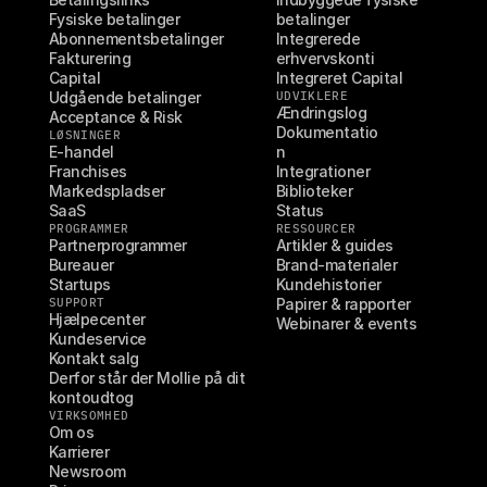
Fysiske betalinger
betalinger
Abonnementsbetalinger
Integrerede 
Fakturering
erhvervskonti
Capital
Integreret Capital
Udgående betalinger
UDVIKLERE
Ændringslog
Acceptance & Risk
Dokumentatio
LØSNINGER
E-handel
n
Franchises
Integrationer
Markedspladser
Biblioteker
SaaS
Status
PROGRAMMER
RESSOURCER
Partnerprogrammer
Artikler & guides
Bureauer
Brand-materialer
Startups
Kundehistorier
SUPPORT
Papirer & rapporter
Hjælpecenter
Webinarer & events
Kundeservice
Kontakt salg
Derfor står der Mollie på dit 
kontoudtog
VIRKSOMHED
Om os
Karrierer
Newsroom