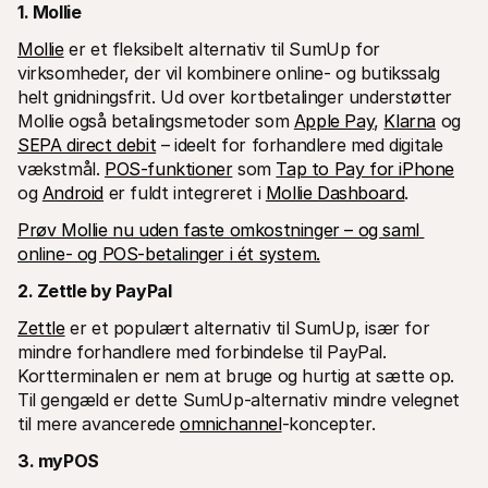
1. Mollie
Mollie
 er et fleksibelt alternativ til SumUp for 
virksomheder, der vil kombinere online- og butikssalg 
helt gnidningsfrit. Ud over kortbetalinger understøtter 
Mollie også betalingsmetoder som 
Apple Pay
, 
Klarna
 og 
SEPA direct debit
 – ideelt for forhandlere med digitale 
vækstmål. 
POS-funktioner
 som 
Tap to Pay for iPhone
og 
Android
 er fuldt integreret i 
Mollie Dashboard
.
Prøv Mollie nu uden faste omkostninger – og saml 
online- og POS-betalinger i ét system.
2. Zettle by PayPal
Zettle
 er et populært alternativ til SumUp, især for 
mindre forhandlere med forbindelse til PayPal. 
Kortterminalen er nem at bruge og hurtig at sætte op. 
Til gengæld er dette SumUp-alternativ mindre velegnet 
til mere avancerede 
omnichannel
-koncepter.
3. myPOS