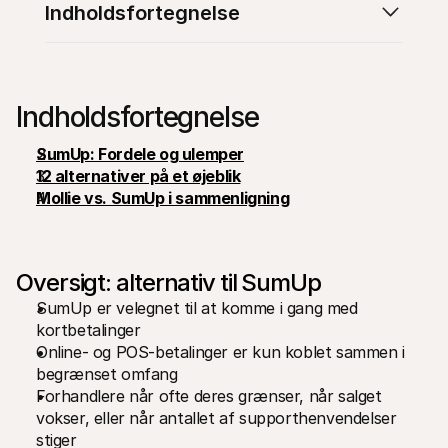
Indholdsfortegnelse
Indholdsfortegnelse
Tekniske ressourcer
Mollie 
SumUp: Fordele og ulemper
Udviklerportal
Doku
12 alternativer på et øjeblik
Opdag udviklerressourcer og opdateringer
Udfors
Biblioteker
Statu
Mollie vs. SumUp i sammenligning
Integrer Mollie med klar-til-brug biblioteker
Tjek 
Discord-fællesskab
Ændr
Bliv en del af vores udviklerfællesskab
Læs om
Om Mollie
Mollie 
Oversigt: alternativ til SumUp
Priser
Artik
Se vores priser
Opdag 
SumUp er velegnet til at komme i gang med 
virks
Om os
Succe
kortbetalinger
Lær mere om vores historie og 
værdier
Se hvo
Online- og POS-betalinger er kun koblet sammen i 
Nyheder
Papir
begrænset omfang
Læs de seneste Mollie nyheder
Downlo
Forhandlere når ofte deres grænser, når salget 
Karrierer
Kom og arbejd hos os - vi søger nye 
vokser, eller når antallet af supporthenvendelser 
medarbejdere!
stiger
Kontakt