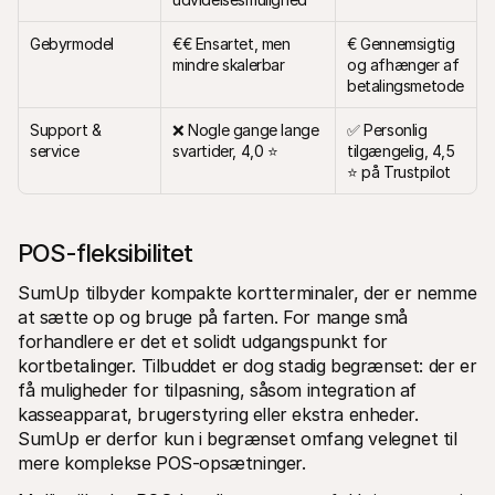
Gebyrmodel
€€ Ensartet, men 
€ Gennemsigtig 
mindre skalerbar
og afhænger af 
betalingsmetode
Support & 
❌ Nogle gange lange 
✅ Personlig 
service
svartider, 4,0 ⭐
tilgængelig, 4,5 
⭐ på Trustpilot
POS-fleksibilitet
SumUp tilbyder kompakte kortterminaler, der er nemme 
at sætte op og bruge på farten. For mange små 
forhandlere er det et solidt udgangspunkt for 
kortbetalinger. Tilbuddet er dog stadig begrænset: der er 
få muligheder for tilpasning, såsom integration af 
kasseapparat, brugerstyring eller ekstra enheder. 
SumUp er derfor kun i begrænset omfang velegnet til 
mere komplekse POS-opsætninger.