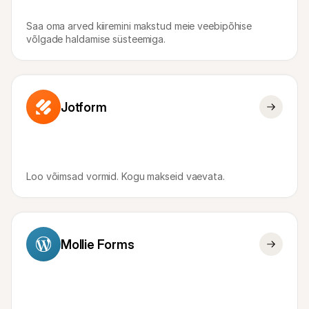
Ostlejatele
Uuri välja, miks Mollie on sinu pangakontolehel
Saa oma arved kiiremini makstud meie veebipõhise 
Mollie klientidele
võlgade haldamise süsteemiga.
Külastage meie klienditoe meeskonda
Võta ühendust müügitiimiga
Avasta, kuidas me saame sinu ettevõtet aidata
Jotform
Loo võimsad vormid. Kogu makseid vaevata.
Mollie Forms