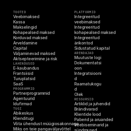
TOOTED
PLATFORMID
Veebimaksed
Integreeritud 
Kassa
veebimaksed
Makselingid
Integreeritud 
Kohapealsed maksed
kohapealsed maksed
Korduvad maksed
Integreeritud 
Arveldamine
ärikontod
Capital
Sidustatud kapital
Väljaminevad maksed
ARENDAJAD
Muutuste logi
Aktsepteerimine ja risk
Dokumentatsi
LAHENDUSED
E-kaubandus
oon
Frantsiisid
Integratsiooni
Turuplatsid
d
SaaS
Raamatukogu
PROGRAMMID
d
Partnerprogrammid
Olek
Agentuurid
RESSURSID
Idufirmad
Artiklid ja juhendid
TUGI
Brändivarad
Abikeskus
Klientide lood
Klienditugi
Paberid ja aruanded
Võta ühendust müügiosakonnaga
Veebiseminarid ja 
Miks on teie pangaväljavõttel 
sündmused