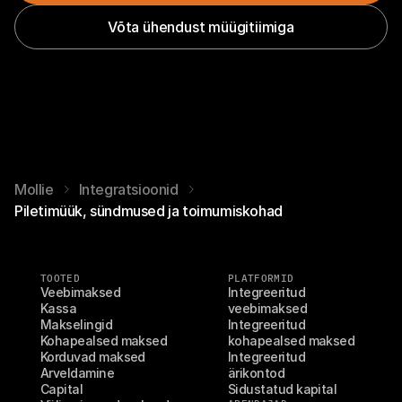
Võta ühendust müügitiimiga
Mollie
Integratsioonid
Piletimüük, sündmused ja toimumiskohad
TOOTED
PLATFORMID
Veebimaksed
Integreeritud 
Kassa
veebimaksed
Makselingid
Integreeritud 
Kohapealsed maksed
kohapealsed maksed
Korduvad maksed
Integreeritud 
Arveldamine
ärikontod
Capital
Sidustatud kapital