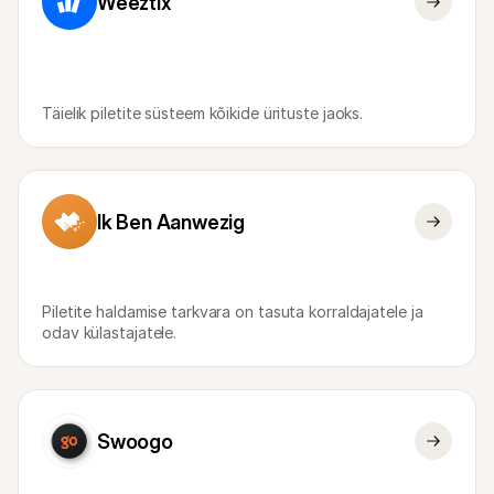
Weeztix
Täielik piletite süsteem kõikide ürituste jaoks.
Ik Ben Aanwezig
Piletite haldamise tarkvara on tasuta korraldajatele ja 
odav külastajatele.
Swoogo