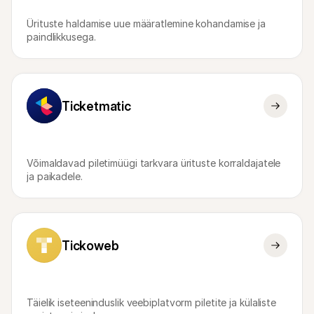
Ürituste haldamise uue määratlemine kohandamise ja 
paindlikkusega.
Ticketmatic
Võimaldavad piletimüügi tarkvara ürituste korraldajatele 
ja paikadele.
Tickoweb
Täielik iseteeninduslik veebiplatvorm piletite ja külaliste 