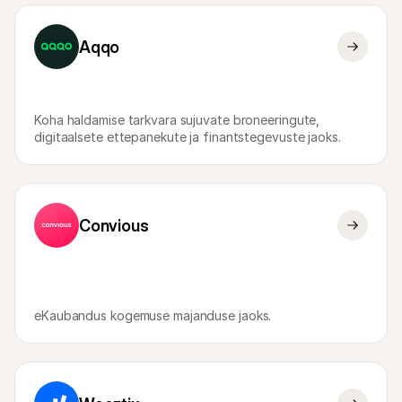
Ostlejatele
Uuri välja, miks Mollie on sinu pangakontolehel
Mollie klientidele
Aqqo
Külastage meie klienditoe meeskonda
Võta ühendust müügitiimiga
Avasta, kuidas me saame sinu ettevõtet aidata
Koha haldamise tarkvara sujuvate broneeringute, 
digitaalsete ettepanekute ja finantstegevuste jaoks.
Convious
eKaubandus kogemuse majanduse jaoks.