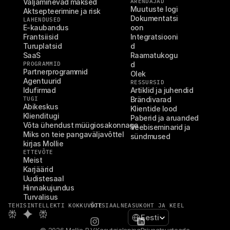
Väljaminevad maksed
ARENDAJAD
Muutuste logi
Aktsepteerimine ja risk
Dokumentatsi
LAHENDUSED
E-kaubandus
oon
Frantsiisid
Integratsiooni
Turuplatsid
d
SaaS
Raamatukogu
PROGRAMMID
d
Partnerprogrammid
Olek
Agentuurid
RESSURSID
Idufirmad
Artiklid ja juhendid
TUGI
Brändivarad
Abikeskus
Klientide lood
Klienditugi
Paberid ja aruanded
Võta ühendust müügiosakonnaga
Veebiseminarid ja 
Miks on teie pangaväljavõttel 
sündmused
kirjas Mollie
ETTEVÕTE
Meist
Karjäärid
Uudistesaal
Hinnakujundus
Turvalisus
TEHISINTELLEKTI KOKKUVÕTE
SOTSIAALNE
ASUKOHT JA KEEL
Select Language
Eesti