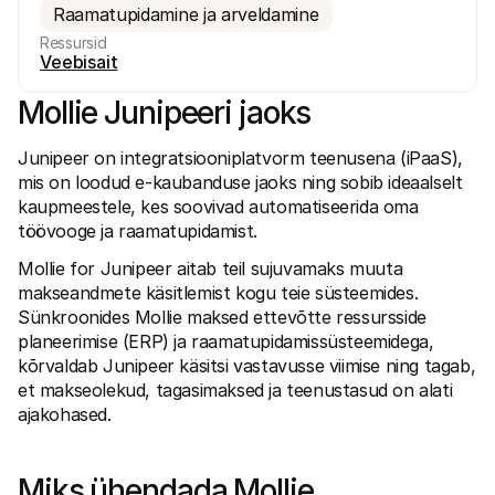
Raamatupidamine ja arveldamine
Ressursid
Veebisait
Mollie Junipeeri jaoks 
Junipeer on integratsiooniplatvorm teenusena (iPaaS), 
Tehnilised ressursid
Mollie 
Arendajate portaal
Doku
mis on loodud e-kaubanduse jaoks ning sobib ideaalselt 
Avasta arendaja ressursid ja uuendused
Uuri m
kaupmeestele, kes soovivad automatiseerida oma 
Raamatukogud
Olek
töövooge ja raamatupidamist.
Integreeri Mollie valmis raamatukogudega
Kontro
Discordi kogukond
Muutu
Mollie for Junipeer aitab teil sujuvamaks muuta 
Liitu meie arendajate kogukonnaga
Tutvu 
Mollie kohta
Mollie 
makseandmete käsitlemist kogu teie süsteemides. 
Hinnakujundus
Artikl
Sünkroonides Mollie maksed ettevõtte ressursside 
Vaata meie hindasid
Avasta
planeerimise (ERP) ja raamatupidamissüsteemidega, 
Meist
Edul
kõrvaldab Junipeer käsitsi vastavusse viimise ning tagab, 
Tutvu meie loo ja väärtustega 
Vaata,
lähemalt
klient
et makseolekud, tagasimaksed ja teenustasud on alati 
Uudised
Paber
ajakohased. 
Loe uusimaid Mollie uudiseid
Lae al
Karjäärid
Tule meie juurde tööle - me otsime 
inimesi!
Miks ühendada Mollie 
Kontakt