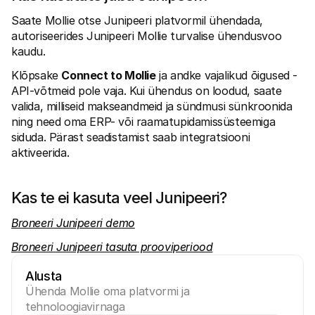
Saate Mollie otse Junipeeri platvormil ühendada, 
autoriseerides Junipeeri Mollie turvalise ühendusvoo 
kaudu.
Klõpsake 
Connect to Mollie
 ja andke vajalikud õigused - 
API-võtmeid pole vaja. Kui ühendus on loodud, saate 
valida, milliseid makseandmeid ja sündmusi sünkroonida 
ning need oma ERP- või raamatupidamissüsteemiga 
siduda. Pärast seadistamist saab integratsiooni 
aktiveerida.
Kas te ei kasuta veel Junipeeri?
Broneeri Junipeeri demo
Broneeri Junipeeri tasuta prooviperiood
Alusta
Ühenda Mollie oma platvormi ja 
tehnoloogiavirnaga