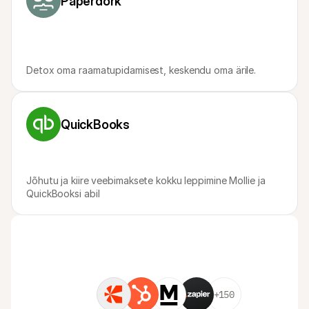
Paperdork
Detox oma raamatupidamisest, keskendu oma ärile.
QuickBooks
Jõhutu ja kiire veebimaksete kokku leppimine Mollie ja 
QuickBooksi abil
+150