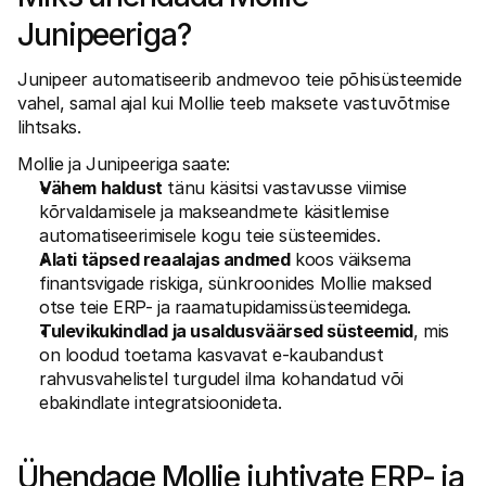
Ostlejatele
Junipeeriga? 
Uuri välja, miks Mollie on sinu pangakontolehel
Mollie klientidele
Külastage meie klienditoe meeskonda
Junipeer automatiseerib andmevoo teie põhisüsteemide 
Võta ühendust müügitiimiga
vahel, samal ajal kui Mollie teeb maksete vastuvõtmise 
Avasta, kuidas me saame sinu ettevõtet aidata
lihtsaks. 
Mollie ja Junipeeriga saate: 
Vähem haldust
 tänu käsitsi vastavusse viimise 
kõrvaldamisele ja makseandmete käsitlemise 
automatiseerimisele kogu teie süsteemides.
Alati täpsed reaalajas andmed
 koos väiksema 
finantsvigade riskiga, sünkroonides Mollie maksed 
otse teie ERP- ja raamatupidamissüsteemidega.
Tulevikukindlad ja usaldusväärsed süsteemid
, mis 
on loodud toetama kasvavat e-kaubandust 
rahvusvahelistel turgudel ilma kohandatud või 
ebakindlate integratsioonideta. 
Ühendage Mollie juhtivate ERP- ja 