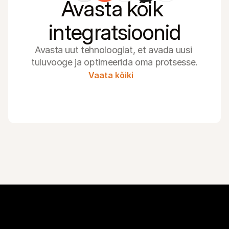
Avasta kõik 
integratsioonid
Avasta uut tehnoloogiat, et avada uusi 
tuluvooge ja optimeerida oma protsesse.
Vaata kõiki