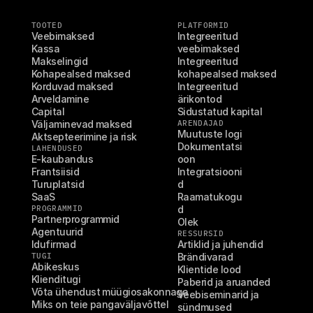
TOOTED
PLATFORMID
Veebimaksed
Integreeritud 
Kassa
veebimaksed
Makselingid
Integreeritud 
Kohapealsed maksed
kohapealsed maksed
Korduvad maksed
Integreeritud 
Arveldamine
ärikontod
Capital
Sidustatud kapital
Väljaminevad maksed
ARENDAJAD
Muutuste logi
Aktsepteerimine ja risk
Dokumentatsi
LAHENDUSED
E-kaubandus
oon
Frantsiisid
Integratsiooni
Turuplatsid
d
SaaS
Raamatukogu
PROGRAMMID
d
Partnerprogrammid
Olek
Agentuurid
RESSURSID
Idufirmad
Artiklid ja juhendid
TUGI
Brändivarad
Abikeskus
Klientide lood
Klienditugi
Paberid ja aruanded
Võta ühendust müügiosakonnaga
Veebiseminarid ja 
Miks on teie pangaväljavõttel 
sündmused