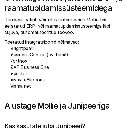
raamatupidamissüsteemidega
Junipeer pakub võimalust integreerida Mollie teie 
eelistatud ERP- või raamatupidamissüsteemiga läbi 
sujuva, automatiseeritud töövoo.
Toetatud integratsioonid hõlmavad:
Brightpearl
Business Central (by Trimit)
Fortnox
SAP Business One
Specter
Visma eEkonomi
Visma.net
Alustage Mollie ja Junipeeriga
Kas kasutate juba Junipeeri?