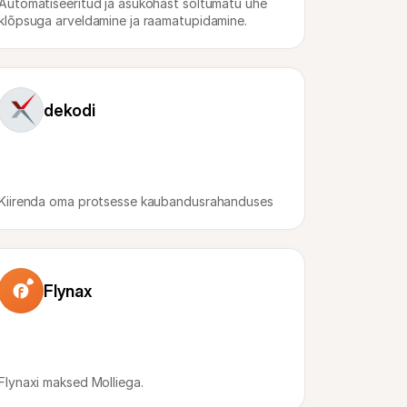
Automatiseeritud ja asukohast sõltumatu ühe 
klõpsuga arveldamine ja raamatupidamine.
dekodi
Kiirenda oma protsesse kaubandusrahanduses
Flynax
Flynaxi maksed Molliega.