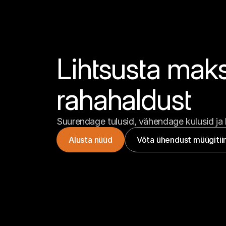
Lihtsusta makse
rahahaldust
Suurendage tulusid, vähendage kulusid ja 
Alusta nüüd
Võta ühendust müügitii