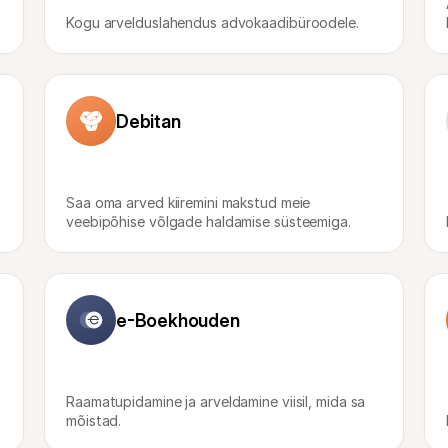
Kogu arvelduslahendus advokaadibüroodele.
Debitan
Saa oma arved kiiremini makstud meie 
veebipõhise võlgade haldamise süsteemiga.
e-Boekhouden
Raamatupidamine ja arveldamine viisil, mida sa 
mõistad.