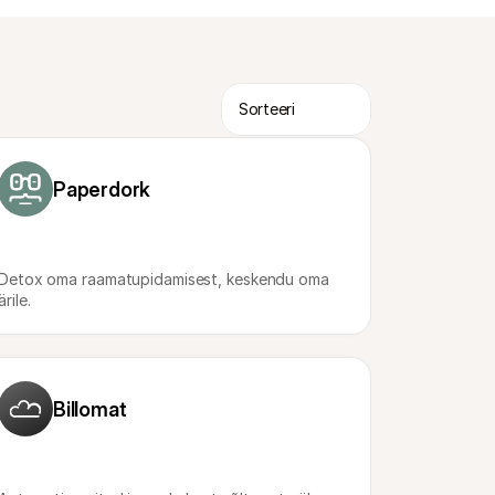
Paperdork
Detox oma raamatupidamisest, keskendu oma 
ärile.
Billomat