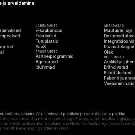
 ja arveldamine
LAHENDUSED
ARENDAJAD
eebimaksed
E-kaubandus
Muutuste logi
hapealsed 
Frantsiisid
Dokumentatsio
Turuplatsid
Integratsioonid
ikontod
SaaS
Raamatukogud
al
PROGRAMMID
Olek
Partnerprogrammid
RESSURSID
Agentuurid
Artiklid ja juhe
Idufirmad
Brändivarad
Klientide lood
Paberid ja aru
Veebiseminarid
stundlik avaldamine
Whistlebloweri poliitika
Impressum
Küpsiste poliitika
ut finantsteenuseid ja tehnilisi tooteid kogu Euroopas ja Ühendkuningriigis
eeritud elektroonilise rahainstitutsioonina Hollandis Keskpanga juures (seond
tsioon Ühendkuningriigis (FRN: 977968).