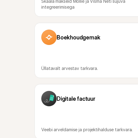
Skaala makseid Mollie ja Visma Neti sujuva 
integreerimisega
Boekhoudgemak
Üllatavalt arvestav tarkvara.
Digitale factuur
Veebi arveldamise ja projektihalduse tarkvara.