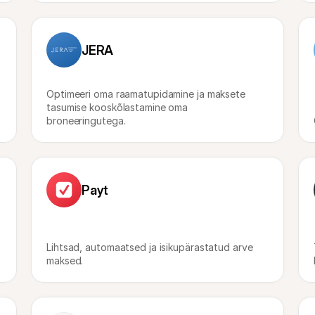
JERA
Optimeeri oma raamatupidamine ja maksete 
tasumise kooskõlastamine oma 
broneeringutega.
Payt
Lihtsad, automaatsed ja isikupärastatud arve 
maksed.