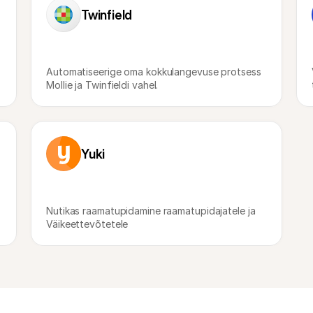
Twinfield
Automatiseerige oma kokkulangevuse protsess 
Mollie ja Twinfieldi vahel.
Yuki
Nutikas raamatupidamine raamatupidajatele ja 
Väikeettevõtetele