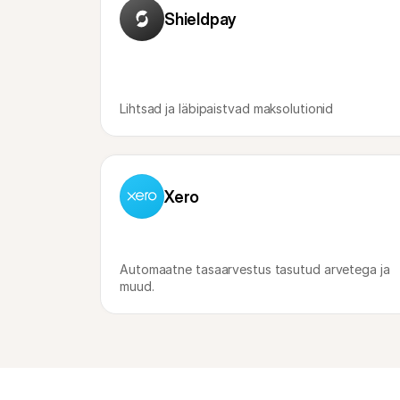
Shieldpay
Lihtsad ja läbipaistvad maksolutionid
Xero
Automaatne tasaarvestus tasutud arvetega ja 
muud.