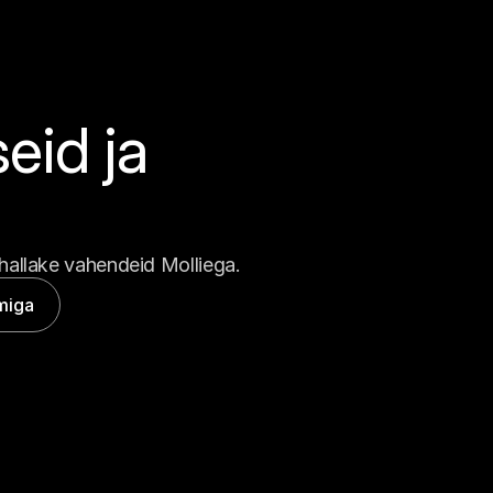
id ja 
hallake vahendeid Molliega.
miga