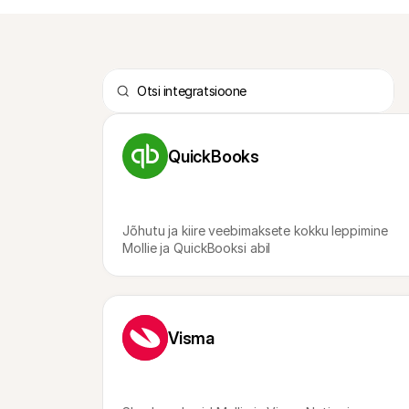
QuickBooks
Jõhutu ja kiire veebimaksete kokku leppimine 
Mollie ja QuickBooksi abil
Visma