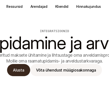
Ressursid
Arendajad
Kliendid
Hinnakujundus
INTEGRATSIOONID
idamine ja ar
itud maksete ühitamine ja lihtsustage oma arveldamispro
Mollie oma raamatupidamis- ja arveldustarkvaraga.
Alusta
Võta ühendust müügiosakonnaga