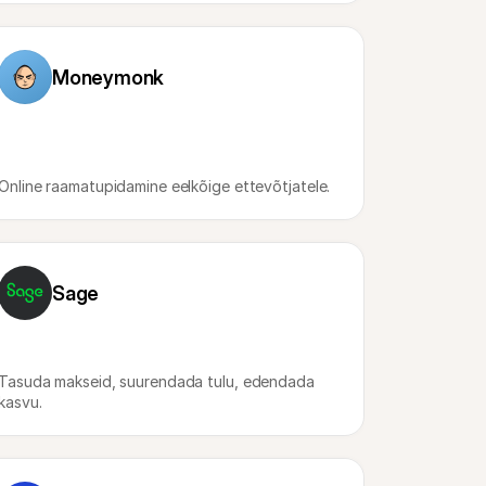
Moneymonk
Online raamatupidamine eelkõige ettevõtjatele.
Sage
Tasuda makseid, suurendada tulu, edendada 
kasvu.