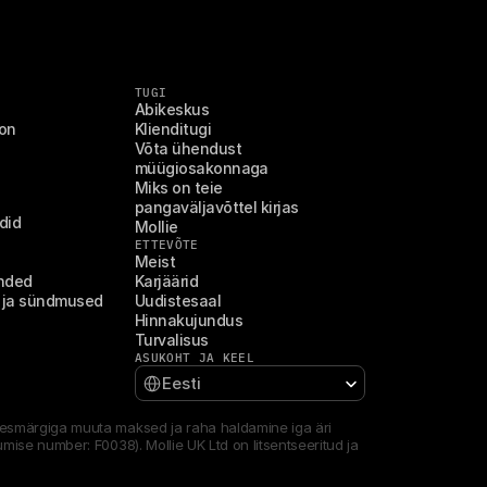
TUGI
Abikeskus
on
Klienditugi
Võta ühendust 
müügiosakonnaga
Miks on teie 
pangaväljavõttel kirjas 
ndid
Mollie
ETTEVÕTE
Meist
anded
Karjäärid
 ja sündmused
Uudistesaal
Hinnakujundus
Turvalisus
ASUKOHT JA KEEL
Select Language
Eesti
, eesmärgiga muuta maksed ja raha haldamine iga äri 
umise number: F0038). Mollie UK Ltd on litsentseeritud ja 