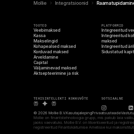
Mollie
Integratsioonid
Raamatupidamine
TOOTED
PLATFORMID
Veebimaksed
Integreeritud v
Kassa
Integreeritud ko
Makselingid
maksed
Kohapealsed maksed
Integreeritud är
Korduvad maksed
Sidustatud kapit
Arveldamine
Capital
Väljaminevad maksed
Aktsepteerimine ja risk
TEHISINTELLEKTI KOKKUVÕTE
SOTSIAALNE
© 2026 Mollie B.V.
Kasutajaleping
Privaatsusteade
Vastutu
Mollie on finantstehnoloogia grupp, mis pakub laia valik
jaoks vaevatuks. Mollie B.V. on litsentseeritud ja registr
registreeritud Finantskäitumise Ametisse kui maksinstitu