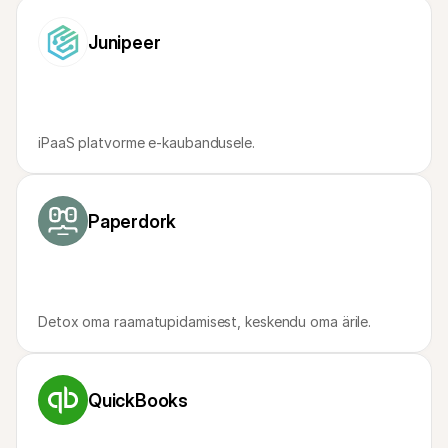
Ostlejatele
Uuri välja, miks Mollie on sinu pangakontolehel
Junipeer
Mollie klientidele
Külastage meie klienditoe meeskonda
Võta ühendust müügitiimiga
Avasta, kuidas me saame sinu ettevõtet aidata
iPaaS platvorme e-kaubandusele.
Paperdork
Detox oma raamatupidamisest, keskendu oma ärile.
QuickBooks