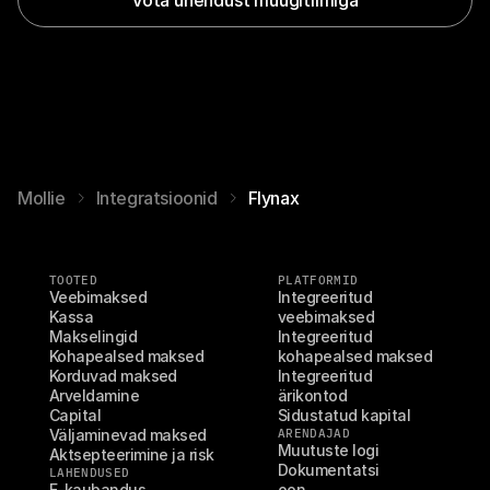
Mollie
Integratsioonid
Flynax
TOOTED
PLATFORMID
Veebimaksed
Integreeritud 
Kassa
veebimaksed
Makselingid
Integreeritud 
Kohapealsed maksed
kohapealsed maksed
Korduvad maksed
Integreeritud 
Arveldamine
ärikontod
Capital
Sidustatud kapital
Väljaminevad maksed
ARENDAJAD
Muutuste logi
Aktsepteerimine ja risk
Dokumentatsi
LAHENDUSED
E-kaubandus
oon