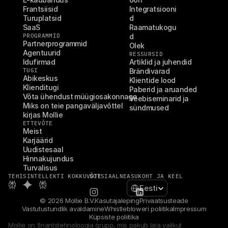
Frantsiisid
Integratsiooni
Turuplatsid
d
SaaS
Raamatukogu
PROGRAMMID
d
Partnerprogrammid
Olek
Agentuurid
RESSURSID
Idufirmad
Artiklid ja juhendid
TUGI
Brändivarad
Abikeskus
Klientide lood
Klienditugi
Paberid ja aruanded
Võta ühendust müügiosakonnaga
Veebiseminarid ja 
Miks on teie pangaväljavõttel 
sündmused
kirjas Mollie
ETTEVÕTE
Meist
Karjäärid
Uudistesaal
Hinnakujundus
Turvalisus
TEHISINTELLEKTI KOKKUVÕTE
SOTSIAALNE
ASUKOHT JA KEEL
Select Language
Eesti
© 2026 Mollie B.V.
Kasutajaleping
Privaatsusteade
Vastutustundlik avaldamine
Whistlebloweri poliitika
Impressum
Küpsiste poliitika
Mollie on finantstehnoloogia grupp, mis pakub laia valikut 