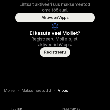
Lihtsalt aktiveeri uus maksemeetod 
€69.99
Tossukingade paelad
23.09.2022 17:29
oma töölaual.
Makstud
AktiveeriVipps
Tarbijanimi
T. Otter
Ei kasuta veel Molliet?
Registreeru Mollie-s, et 
aktiveeridaVipps.
Registreeru
Mollie
Maksemeetodid
Vipps
TOOTED
PLATFORMID