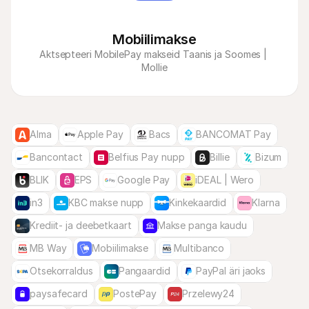
Mobiilimakse
Aktsepteeri MobilePay makseid Taanis ja Soomes | 
Mollie
Alma
Apple Pay
Bacs
BANCOMAT Pay
Bancontact
Belfius Pay nupp
Billie
Bizum
BLIK
EPS
Google Pay
iDEAL | Wero
in3
KBC makse nupp
Kinkekaardid
Klarna
Krediit- ja deebetkaart
Makse panga kaudu
MB Way
Mobiilimakse
Multibanco
Otsekorraldus
Pangaardid
PayPal äri jaoks
paysafecard
PostePay
Przelewy24