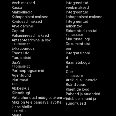
Veebimaksed
Integreeritud 
Kassa
veebimaksed
Makselingid
Integreeritud 
Kohapealsed maksed
kohapealsed maksed
Korduvad maksed
Integreeritud 
Arveldamine
ärikontod
Capital
Sidustatud kapital
Väljaminevad maksed
ARENDAJAD
Muutuste logi
Aktsepteerimine ja risk
Dokumentatsi
LAHENDUSED
E-kaubandus
oon
Frantsiisid
Integratsiooni
Turuplatsid
d
SaaS
Raamatukogu
PROGRAMMID
d
Partnerprogrammid
Olek
Agentuurid
RESSURSID
Idufirmad
Artiklid ja juhendid
TUGI
Brändivarad
Abikeskus
Klientide lood
Klienditugi
Paberid ja aruanded
Võta ühendust müügiosakonnaga
Veebiseminarid ja 
Miks on teie pangaväljavõttel 
sündmused
kirjas Mollie
ETTEVÕTE
Meist