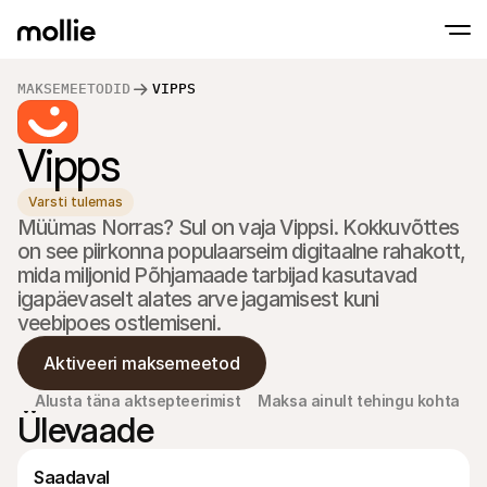
MAKSEMEETODID
VIPPS
Võta makseid vastu
Vipps
Veebimaksed
Maksa iPhone'i abil
Uuri lähemalt
Aktsepteeri ja halda 
Võta kontaktivabad maksed vastu otse oma
Kohapealsed mak
Varsti tulemas
Võta vastu makseid ter
Müümas Norras? Sul on vaja Vippsi. Kokkuvõttes 
seadmete abil
on see piirkonna populaarseim digitaalne rahakott, 
Kassa
mida miljonid Põhjamaade tarbijad kasutavad 
Paku konversioonile o
kassaprotsessi
igapäevaselt alates arve jagamisest kuni 
Korduvad maksed
veebipoes ostlemiseni.
Kogu korduvaid ja tell
makseid
Aktiveeri maksemeetod
Aktsepteerimine ja 
Enneta pettusi ja opti
konversiooni
Alusta täna aktsepteerimist
Maksa ainult tehingu kohta
Partnerid
Ülevaade
Agentuuride jaoks
SaaS 
Tutvu meie Agentuuri Partneriprogrammiga
Uuri m
Saadaval