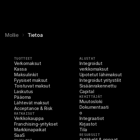
Mollie
Tietoa
TUOTTEET
ALUSTAT
Verkomaksut
Integroidut 
Kassa
verkkomaksut
Maksulinkit
Upotetut lähimaksut
Fyysiset maksut
Integroidut yritystilit
Toistuvat maksut
Sisäänrakennettu 
Laskutus
Capital
Pääoma
KEHITTÄJÄT
Muutosloki
Lähtevät maksut
Dokumentaati
Acceptance & Risk
o
RATKAISUT
Verkkokauppa
Integraatiot
Franchising-yritykset
Kirjastot
Markkinapaikat
Tila
SaaS
RESURSSIT
Artikkelit & oppaat