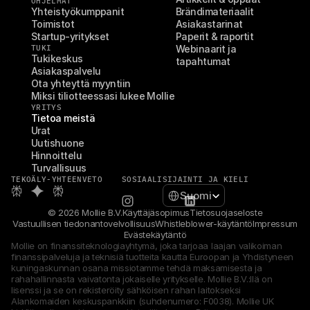
OHJELMAT
Yhteistyökumppanit
Brändimateriaalit
Toimistot
Asiakastarinat
Startup-yritykset
Paperit & raportit
TUKI
Webinaarit ja 
Tukikeskus
tapahtumat
Asiakaspalvelu
Ota yhteyttä myyntiin
Miksi tiliotteessasi lukee Mollie
YRITYS
Tietoa meistä
Urat
Uutishuone
Hinnoittelu
Turvallisuus
TEKOÄLY-YHTEENVETO
SOSIAALI
SIJAINTI JA KIELI
Select Language
Suomi
© 2026 Mollie B.V.
Käyttäjäsopimus
Tietosuojaseloste
Vastuullisen tiedonantovelvollisuus
Whistleblower-käytäntö
Impressum
Evästekäytäntö
Mollie on finanssiteknologiayhtymä, joka tarjoaa laajan valikoiman 
finanssipalveluja ja teknisiä tuotteita kautta Euroopan ja Yhdistyneen 
kuningaskunnan osana missiotamme tehdä maksamisesta ja 
rahahallinnasta vaivatonta jokaiselle yritykselle. Mollie B.V.:llä on 
lisenssi ja se on rekisteröity sähköisen rahan laitokseksi 
Alankomaiden keskuspankkiin (suhdenumero: F0038). Mollie UK 