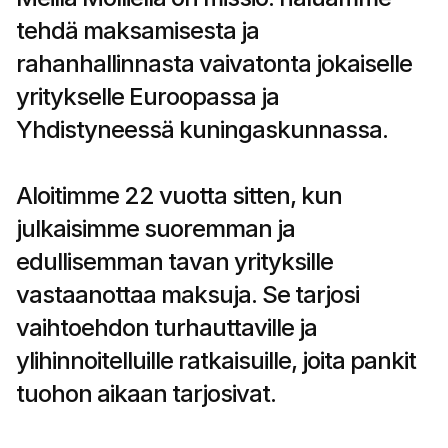
Ostajille
tehdä maksamisesta ja 
Selvitä, miksi Mollie näkyy tiliotteessasi
Mollie-asiakkaille
rahanhallinnasta vaivatonta jokaiselle 
Ota yhteyttä meidän asiakastukitiimiimme
Ota yhteyttä myyntiin
yritykselle Euroopassa ja 
Tutustu, kuinka voimme auttaa yritystäsi
Yhdistyneessä kuningaskunnassa.
Aloitimme 22 vuotta sitten, kun 
julkaisimme suoremman ja 
edullisemman tavan yrityksille 
vastaanottaa maksuja. Se tarjosi 
vaihtoehdon turhauttaville ja 
ylihinnoitelluille ratkaisuille, joita pankit 
tuohon aikaan tarjosivat.