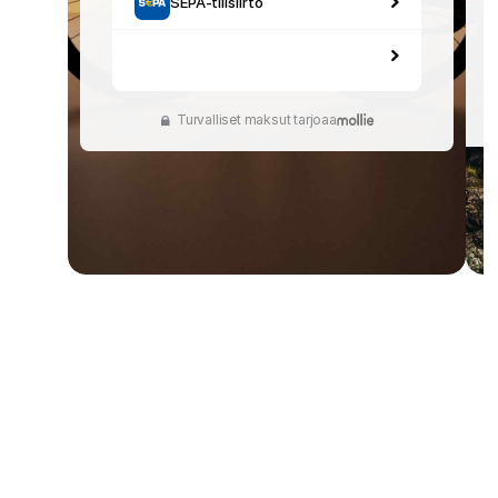
SEPA-tilisiirto
Ostajille
Selvitä, miksi Mollie näkyy tiliotteessasi
Mollie-asiakkaille
Ota yhteyttä meidän asiakastukitiimiimme
Ota yhteyttä myyntiin
Tutustu, kuinka voimme auttaa yritystäsi
Turvalliset maksut tarjoaa
Embedded payments 
Embedde
for Ticketing 
payments
Platforms
Booking