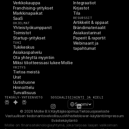
Verkkokauppa
Integraatiot
Franchising-yritykset
Kirjastot
Markkinapaikat
Tila
SaaS
RESURSSIT
Artikkelit & oppaat
OHJELMAT
Yhteistyökumppanit
Brändimateriaalit
Toimistot
Asiakastarinat
Startup-yritykset
Paperit & raportit
TUKI
Webinaarit ja 
Tukikeskus
tapahtumat
Asiakaspalvelu
Ota yhteyttä myyntiin
Miksi tiliotteessasi lukee Mollie
YRITYS
Tietoa meistä
Urat
Uutishuone
Hinnoittelu
Turvallisuus
TEKOÄLY-YHTEENVETO
SOSIAALI
SIJAINTI JA KIELI
Select Language
Suomi
© 2026 Mollie B.V.
Käyttäjäsopimus
Tietosuojaseloste
Vastuullisen tiedonantovelvollisuus
Whistleblower-käytäntö
Impressum
Evästekäytäntö
Mollie on finanssiteknologiayhtymä, joka tarjoaa laajan valikoiman 