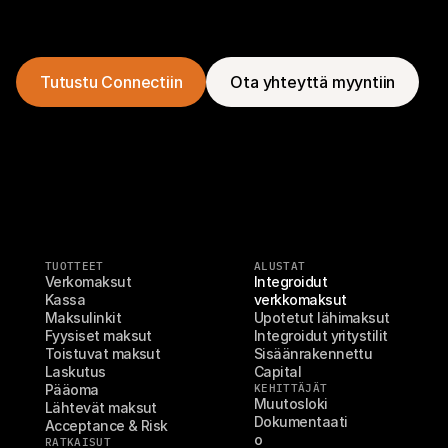
Tutustu Connectiin
Ota yhteyttä myyntiin
TUOTTEET
ALUSTAT
Verkomaksut
Integroidut 
Kassa
verkkomaksut
Maksulinkit
Upotetut lähimaksut
Fyysiset maksut
Integroidut yritystilit
Toistuvat maksut
Sisäänrakennettu 
Laskutus
Capital
Pääoma
KEHITTÄJÄT
Muutosloki
Lähtevät maksut
Dokumentaati
Acceptance & Risk
o
RATKAISUT