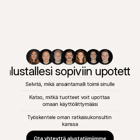
 alustallesi sopiviin upotettu
Selvitä, mikä ansaintamalli toimii sinulle
Katso, mitkä tuotteet voit upottaa 
omaan käyttöliittymääsi
Työskentele oman ratkaisukonsultin 
kanssa
Ota yhteyttä alustatiimiimme