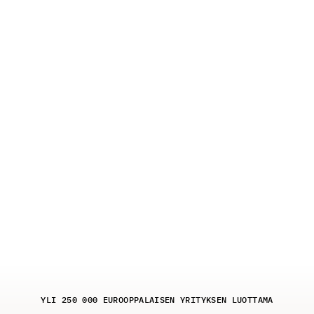
Thoroughly managed dealings for 
Let your custom
ticket-platforms. Including all potential 
their booking, o
hazards and coping with substantial 
store — fully in
traffic increases.
software, super
YLI 250 000 EUROOPPALAISEN YRITYKSEN LUOTTAMA