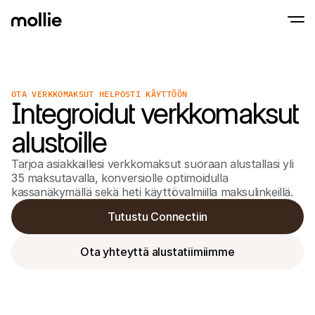
OTA VERKKOMAKSUT HELPOSTI KÄYTTÖÖN
Hyväksy maksut
Integroidut verkkomaksut
Verkkomaksut
Tap to Pay iPhonella
Lue lisää
Hyväksy ja hallinnoi 
Hyväksy lähimaksut suoraan iPhonellasi Moll
alustoille
Fyysiset maksut
Ota maksuja vastaan 
maksupäätteiden ja la
Tarjoa asiakkaillesi verkkomaksut suoraan alustallasi yli 
avulla
35 maksutavalla, konversiolle optimoidulla 
Kassa
kassanäkymällä sekä heti käyttövalmiilla maksulinkeillä.
Tarjoa maksuprosessi,
optimoitu konversaat
Toistuvat maksut
Tutustu Connectiin
Veloita toistuvia ja t
Hyväksyntä & Riski
Ota yhteyttä alustatiimiimme
Torju petoksia ja opti
Yhteistyökumppanit
Agentuureille
SaaS-
Tutustu Agency Partner Program -ohjelmaamme
Tutus