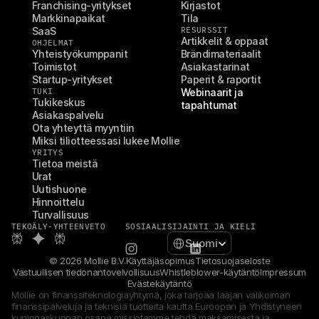
n
Franchising-yritykset
Kirjastot
n
Markkinapaikat
Tila
e
SaaS
RESURSSIT
L
Artikkelit & oppaat
OHJELMAT
Yhteistyökumppanit
Brändimateriaalit
ä
Toimistot
Asiakastarinat
h
Startup-yritykset
Paperit & raportit
i
TUKI
Webinaarit ja 
m
Tukikeskus
tapahtumat
a
Asiakaspalvelu
k
Ota yhteyttä myyntiin
s
Miksi tiliotteessasi lukee Mollie
u
YRITYS
t 
Tietoa meistä
j
Urat
Uutishuone
a 
Hinnoittelu
m
Turvallisuus
o
TEKOÄLY-YHTEENVETO
SOSIAALI
SIJAINTI JA KIELI
n
Select Language
Suomi
i
k
© 2026 Mollie B.V.
Käyttäjäsopimus
Tietosuojaseloste
a
Vastuullisen tiedonantovelvollisuus
Whistleblower-käytäntö
Impressum
Evästekäytäntö
n
Mollie on finanssiteknologiayhtymä, joka tarjoaa laajan valikoiman 
a
finanssipalveluja ja teknisiä tuotteita kautta Euroopan ja Yhdistyneen 
v
kuningaskunnan osana missiotamme tehdä maksamisesta ja 