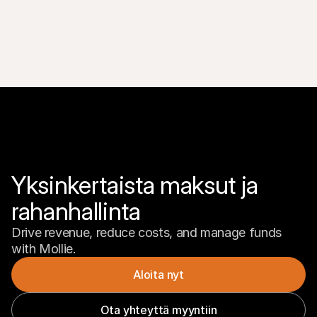
s
i
o
K
a
i
k
k
i 
m
a
r
k
Yksinkertaista maksut ja 
k
i
rahanhallinta
n
a
t
Drive revenue, reduce costs, and manage funds 
V
with Mollie.
ä
h
Aloita nyt
i
t
Ota yhteyttä myyntiin
t