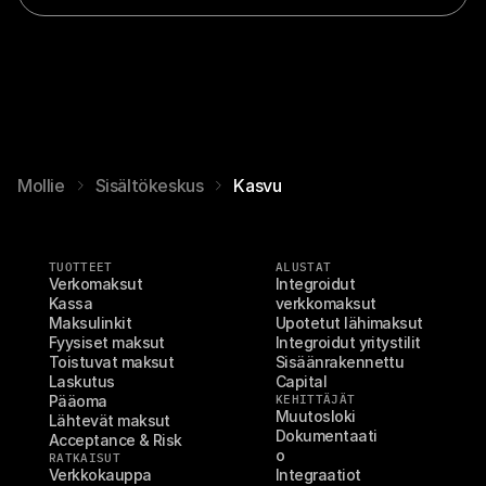
ä
i
s
k
a
u
p
p
a
Mollie
Sisältökeskus
Kasvu
W
e
b
i
TUOTTEET
ALUSTAT
n
Verkomaksut
Integroidut 
a
Kassa
verkkomaksut
a
Maksulinkit
Upotetut lähimaksut
r
Fyysiset maksut
Integroidut yritystilit
Toistuvat maksut
Sisäänrakennettu 
i
Laskutus
Capital
t
Pääoma
KEHITTÄJÄT
a
Muutosloki
Lähtevät maksut
l
Dokumentaati
Acceptance & Risk
l
o
RATKAISUT
e
Verkkokauppa
Integraatiot