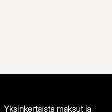
Haluatko maksimoida myynnin ja kasvattaa
verkossa toimivaa liiketoimintaasi?
Opi, miten poikkeuksellinen kaupallinen infrastruktuuri voi 
lisätä konversioita ja kasvattaa verkkoliiketoimintaasi.
Yksinkertaista maksut ja 