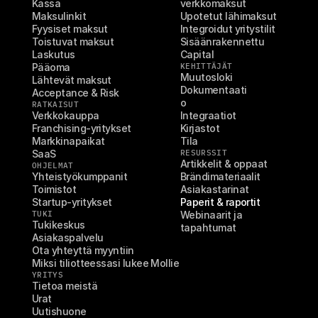
Kassa
verkkomaksut
Maksulinkit
Upotetut lähimaksut
Fyysiset maksut
Integroidut yritystilit
Toistuvat maksut
Sisäänrakennettu 
Laskutus
Capital
Pääoma
KEHITTÄJÄT
Muutosloki
Lähtevät maksut
Dokumentaati
Acceptance & Risk
o
RATKAISUT
Verkkokauppa
Integraatiot
Franchising-yritykset
Kirjastot
Markkinapaikat
Tila
SaaS
RESURSSIT
Artikkelit & oppaat
OHJELMAT
Yhteistyökumppanit
Brändimateriaalit
Toimistot
Asiakastarinat
Startup-yritykset
Paperit & raportit
TUKI
Webinaarit ja 
Tukikeskus
tapahtumat
Asiakaspalvelu
Ota yhteyttä myyntiin
Miksi tiliotteessasi lukee Mollie
YRITYS
Tietoa meistä
Urat
Uutishuone