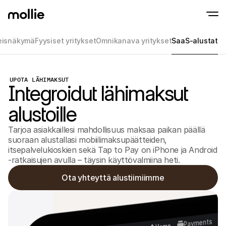
eisnäkymä
Fyysiset yritykset
Omnikanava yritykset
SaaS-alustat
Hyväksy maksut
Verkkomaksut
UPOTA LÄHIMAKSUT
Tap to Pay iPhonella
Integroidut lähimaksut
Lue lisää
Hyväksy ja hallinnoi 
Hyväksy lähimaksut suoraan iPhonellasi Moll
Fyysiset maksut
Ota maksuja vastaan 
alustoille
maksupäätteiden ja la
avulla
Kassa
Tarjoa asiakkaillesi mahdollisuus maksaa paikan päällä
Tarjoa maksuprosessi,
suoraan alustallasi mobiilimaksupäätteiden,
optimoitu konversaat
itsepalvelukioskien sekä Tap to Pay on iPhone ja Android
Toistuvat maksut
-ratkaisujen avulla – täysin käyttövalmiina heti.
Veloita toistuvia ja t
Hyväksyntä & Riski
Ota yhteyttä alustiimiimme
Torju petoksia ja opti
Yhteistyökumppanit
Agentuureille
SaaS-
Tutustu Agency Partner Program -ohjelmaamme
Tutus
Payments