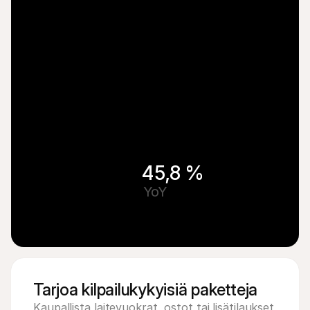
45,8 %
YoY
Tarjoa kilpailukykyisiä paketteja
Kaupallista laitevuokrat, ostot tai lisätilaukset 