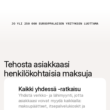
Ostajille
Selvitä, miksi Mollie näkyy tiliotteessasi
Mollie-asiakkaille
Ota yhteyttä meidän asiakastukitiimiimme
Ota yhteyttä myyntiin
Tutustu, kuinka voimme auttaa yritystäsi
JO YLI 250 000 EUROOPPALAISEN YRITYKSEN LUOTTAMA
Tehosta asiakkaasi 
henkilökohtaisia maksuja
Kaikki yhdessä -ratkaisu
Yhdistä verkko- ja lähimyynti, jotta 
asiakkaasi voivat myydä kaikkialla: 
maksupäätteet, itsepalvelukioskit ja 