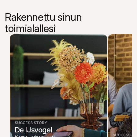
Rakennettu sinun 
toimialallesi
SUCCESS STORY
De IJsvogel
SUCCESS S