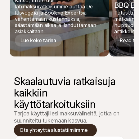
Katso, miten uusi 
BBQ Ex
lähimaksuratkaisumme auttaa De 
IJsvogeliä ja Booking Expertsiä 
Tutustu BB
vähentämään kustannuksia, 
matkaan ko
säästämään aikaa ja ilahduttamaan 
huippuosaa
asiakkaitaan.
artikkelissa
Lue koko tarina
Read the
Skaalautuvia ratkaisuja 
kaikkiin 
käyttötarkoituksiin
Tarjoa käyttäjillesi maksuvälineitä, jotka on 
suunniteltu tukemaan kasvua.
Ota yhteyttä alustatiimiimme