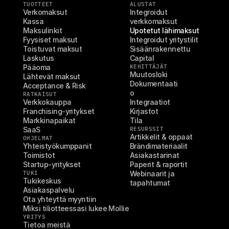
TUOTTEET
ALUSTAT
Verkomaksut
Integroidut 
Kassa
verkkomaksut
Maksulinkit
Upotetut lähimaksut
Fyysiset maksut
Integroidut yritystilit
Toistuvat maksut
Sisäänrakennettu 
Laskutus
Capital
Pääoma
KEHITTÄJÄT
Muutosloki
Lähtevät maksut
Dokumentaati
Acceptance & Risk
o
RATKAISUT
Verkkokauppa
Integraatiot
Franchising-yritykset
Kirjastot
Markkinapaikat
Tila
SaaS
RESURSSIT
Artikkelit & oppaat
OHJELMAT
Yhteistyökumppanit
Brändimateriaalit
Toimistot
Asiakastarinat
Startup-yritykset
Paperit & raportit
TUKI
Webinaarit ja 
Tukikeskus
tapahtumat
Asiakaspalvelu
Ota yhteyttä myyntiin
Miksi tiliotteessasi lukee Mollie
YRITYS
Tietoa meistä