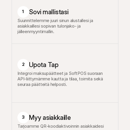
Sovi mallistasi
1
Suunnittelemme juuri sinun alustallesi ja 
asiakkaillesi sopivan tulonjako- ja 
jälleenmyyntimallin.
Upota Tap
2
Integroi maksupäätteet ja SoftPOS suoraan 
API-liittymämme kautta ja tilaa, toimita sekä 
seuraa päätteitä helposti.
Myy asiakkaille
3
Tarjoamme QR-koodiaktivoinnin asiakkaidesi 