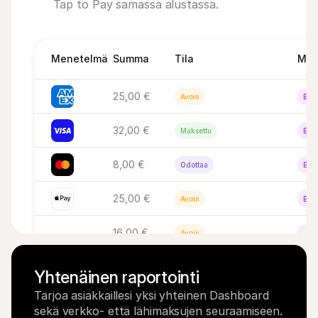
Tap to Pay samassa alustassa.
Menetelmä
Summa
Tila
Mak
25,00 €
Avoin
Epäa
32,00 €
Maksettu
Epäa
8,00 €
Odottaa
Epäa
25,00 €
Avoin
Epäa
16,00 €
Avoin
Epäa
Yhtenäinen raportointi
Tarjoa asiakkaillesi yksi yhteinen Dashboard 
sekä verkko- että lähimaksujen seuraamiseen.