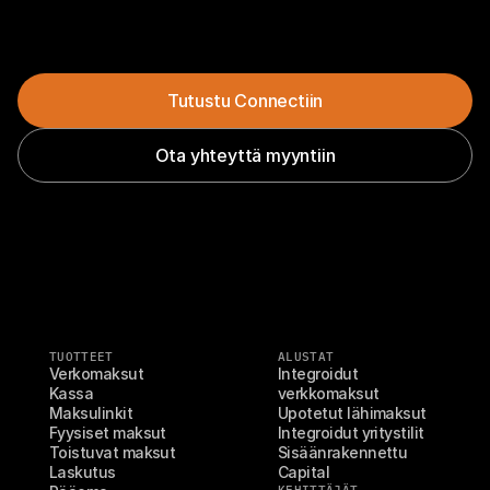
Tutustu Connectiin
Ota yhteyttä myyntiin
TUOTTEET
ALUSTAT
Verkomaksut
Integroidut 
Kassa
verkkomaksut
Maksulinkit
Upotetut lähimaksut
Fyysiset maksut
Integroidut yritystilit
Toistuvat maksut
Sisäänrakennettu 
Laskutus
Capital