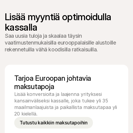
Lisää myyntiä optimoidulla 
Lue
Maksettu
Saa uusia tuloja ja skaalaa täysin
vaatimustenmukaisilla eurooppalaisille alustoille
rekennetuilla vähä koodisilla ratkaisuilla.
Tarjoa Euroopan johtavia
maksutapoja
Lisää konversioita ja laajenna yrityksesi
kansainväliseksi kassalle, joka tukee yli 35
maailmanlaajuista ja paikallista maksutapaa yli
20 kielellä.
Tutustu kaikkiin maksutapoihin