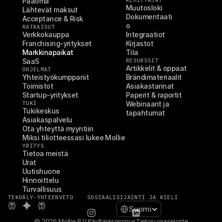
Pääoma
KEHITTÄJÄT
Muutosloki
Lähtevät maksut
Dokumentaati
Acceptance & Risk
o
RATKAISUT
Verkkokauppa
Integraatiot
Franchising-yritykset
Kirjastot
Markkinapaikat
Tila
SaaS
RESURSSIT
Artikkelit & oppaat
OHJELMAT
Yhteistyökumppanit
Brändimateriaalit
Toimistot
Asiakastarinat
Startup-yritykset
Paperit & raportit
TUKI
Webinaarit ja 
Tukikeskus
tapahtumat
Asiakaspalvelu
Ota yhteyttä myyntiin
Miksi tiliotteessasi lukee Mollie
YRITYS
Tietoa meistä
Urat
Uutishuone
Hinnoittelu
Turvallisuus
TEKOÄLY-YHTEENVETO
SOSIAALI
SIJAINTI JA KIELI
Select Language
Suomi
© 2026 Mollie B.V.
Käyttäjäsopimus
Tietosuojaseloste