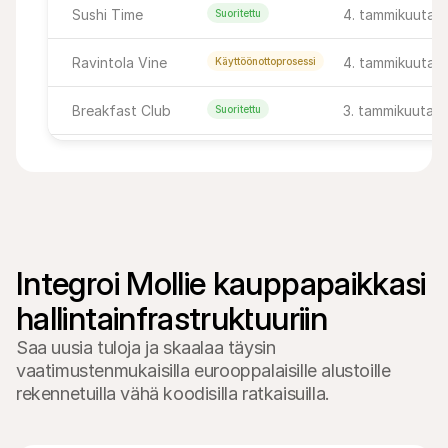
Sushi Time
4. tammikuuta 2
Suoritettu
Ravintola Vine
4. tammikuuta 20
Käyttöönottoprosessi
Breakfast Club
3. tammikuuta 2
Suoritettu
Happy's Corner
5. tammikuuta 20
Suoritettu
Alberto's
4. tammikuuta 2
Suoritettu
Juomat minun piikkiini
4. tammikuuta 2
Käyttöönottoprosessi
Integroi Mollie kauppapaikkasi 
Lue
Bar Weinig
4. tammikuuta 2
Käyttöönottoprosessi
hallintainfrastruktuuriin
Maksettu
Saa uusia tuloja ja skaalaa täysin
Happy's Corner
5. tammikuuta 20
Käyttöönottoprosessi
vaatimustenmukaisilla eurooppalaisille alustoille
rekennetuilla vähä koodisilla ratkaisuilla.