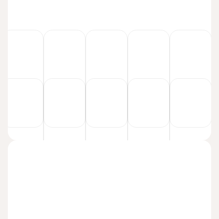
Kortinhaltijan nimi
Kortin numero
CVV
Viimeinen voimassaolopäivä
Maksa