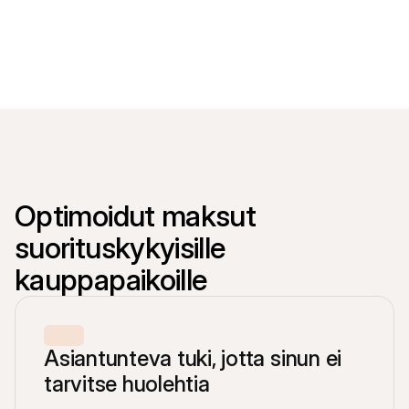
Ostajille
Selvitä, miksi Mollie näkyy tiliotteessasi
Mollie-asiakkaille
Ota yhteyttä meidän asiakastukitiimiimme
Ota yhteyttä myyntiin
Tutustu, kuinka voimme auttaa yritystäsi
Optimoidut maksut 
suorituskykyisille 
kauppapaikoille
Asiantunteva tuki, jotta sinun ei 
tarvitse huolehtia