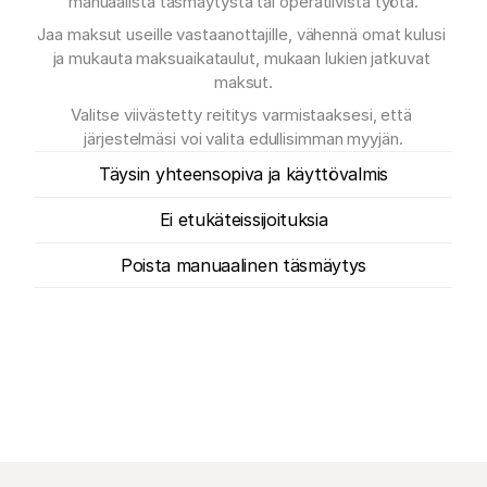
manuaalista täsmäytystä tai operatiivista työtä.
Jaa maksut useille vastaanottajille, vähennä omat kulusi 
ja mukauta maksuaikataulut, mukaan lukien jatkuvat 
maksut.
Valitse viivästetty reititys varmistaaksesi, että 
järjestelmäsi voi valita edullisimman myyjän.
Täysin yhteensopiva ja käyttövalmis
Ei etukäteissijoituksia
Poista manuaalinen täsmäytys