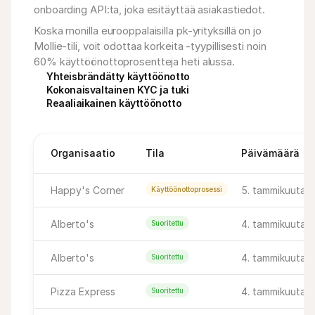
onboarding API:ta, joka esitäyttää asiakastiedot.
Koska monilla eurooppalaisilla pk-yrityksillä on jo 
Mollie-tili, voit odottaa korkeita -tyypillisesti noin 
60% käyttöönottoprosentteja heti alussa. 
Yhteisbrändätty käyttöönotto
Kokonaisvaltainen KYC ja tuki
Reaaliaikainen käyttöönotto
Organisaatio
Tila
Päivämäärä
Happy's Corner
5. tammikuuta 20
Käyttöönottoprosessi
Alberto's
4. tammikuuta 2
Suoritettu
Alberto's
4. tammikuuta 2
Suoritettu
Pizza Express
4. tammikuuta 2
Suoritettu