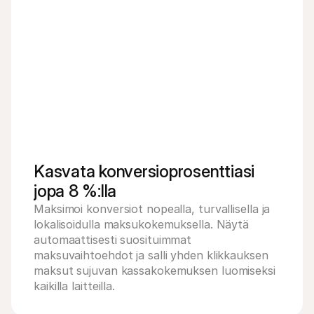
Kasvata konversioprosenttiasi 
jopa 8 %:lla
Maksimoi konversiot nopealla, turvallisella ja 
Kortinhaltijan nimi
lokalisoidulla maksukokemuksella. Näytä 
Kortin numero
automaattisesti suosituimmat 
CVV
Viimeinen voimassaolopäivä
maksuvaihtoehdot ja salli yhden klikkauksen 
Maksa 239,00 
€
maksut sujuvan kassakokemuksen luomiseksi 
kaikilla laitteilla.