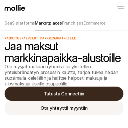
SaaS platforms
Marketplaces
Franchises
Ecommerce
RAHOITUSPALVELUT MARKKINAPAIKOILLE
Hyväksy maksut
Jaa maksut
Verkkomaksut
Tap to Pay iPhonella
Lue lisää
Hyväksy ja hallinnoi 
Hyväksy lähimaksut suoraan iPhonellasi Moll
markkinapaikka-alustoille
Fyysiset maksut
Ota maksuja vastaan 
maksupäätteiden ja la
Ota myyjät mukaan ryhminä tai yksitellen 
avulla
yhteisbrändätyn prosessin kautta, tarjoa tukea heidän 
Kassa
suosimalla kielellään ja hallitse helposti maksuja ja 
Tarjoa maksuprosessi,
optimoitu konversaat
ulosmaksuja useille osapuolille.
Toistuvat maksut
Veloita toistuvia ja t
Tutustu Connectiin
Hyväksyntä & Riski
Torju petoksia ja opti
Yhteistyökumppanit
Ota yhteyttä myyntiin
Agentuureille
SaaS-
Tutustu Agency Partner Program -ohjelmaamme
Tutus