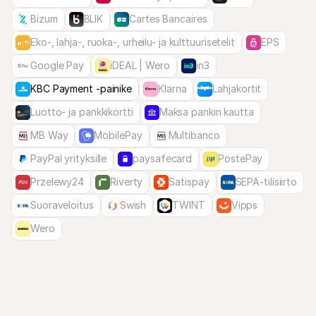
Bizum
BLIK
Cartes Bancaires
Eko-, lahja-, ruoka-, urheilu- ja kulttuurisetelit
EPS
Google Pay
iDEAL | Wero
in3
KBC Payment -painike
Klarna
Lahjakortit
Luotto- ja pankkikortti
Maksa pankin kautta
MB Way
MobilePay
Multibanco
PayPal yrityksille
paysafecard
PostePay
Przelewy24
Riverty
Satispay
SEPA-tilisiirto
Suoraveloitus
Swish
TWINT
Vipps
Wero