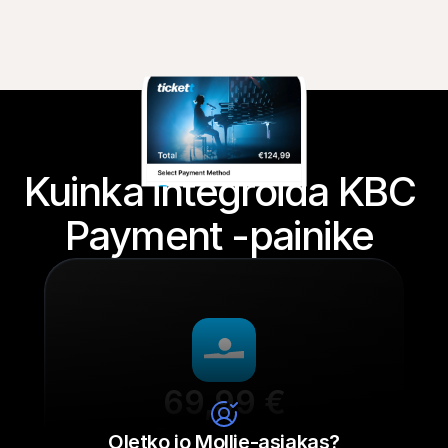
Kuinka integroida KBC 
Payment -painike 
69,99 €
Tennarien nauhat
Oletko jo Mollie-asiakas?