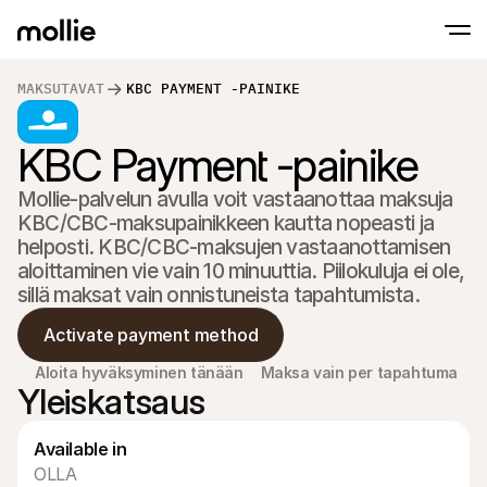
MAKSUTAVAT
KBC PAYMENT -PAINIKE
KBC Payment -painike
Hyväksy maksut
Verkkomaksut
Tap to Pay iPhonella
Lue lisää
Hyväksy ja hallinnoi 
Mollie-palvelun avulla voit vastaanottaa maksuja 
Hyväksy lähimaksut suoraan iPhonellasi Moll
Fyysiset maksut
KBC/CBC-maksupainikkeen kautta nopeasti ja 
Ota maksuja vastaan 
maksupäätteiden ja la
helposti. KBC/CBC-maksujen vastaanottamisen 
avulla
aloittaminen vie vain 10 minuuttia. Piilokuluja ei ole, 
Kassa
sillä maksat vain onnistuneista tapahtumista.
Tarjoa maksuprosessi,
optimoitu konversaat
Toistuvat maksut
Activate payment method
Veloita toistuvia ja t
Hyväksyntä & Riski
Aloita hyväksyminen tänään
Maksa vain per tapahtuma
Yleiskatsaus
Torju petoksia ja opti
Yhteistyökumppanit
Agentuureille
SaaS-
Tutustu Agency Partner Program -ohjelmaamme
Tutus
Available in
OLLA