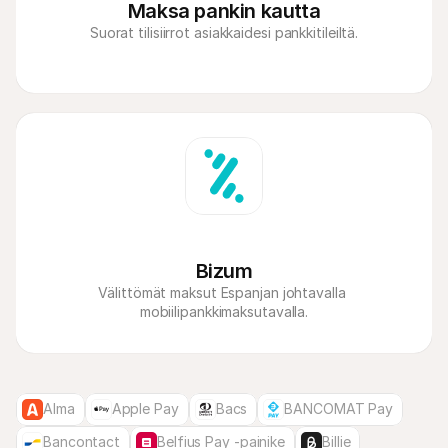
Maksa pankin kautta
Bizum
Välittömät maksut Espanjan johtavalla 
mobiilipankkimaksutavalla.
Alma
Apple Pay
Bacs
BANCOMAT Pay
Bancontact
Belfius Pay -painike
Billie