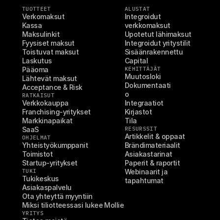
TUOTTEET
ALUSTAT
Verkomaksut
Integroidut 
Kassa
verkkomaksut
Maksulinkit
Upotetut lähimaksut
Fyysiset maksut
Integroidut yritystilit
Toistuvat maksut
Sisäänrakennettu 
Laskutus
Capital
Pääoma
KEHITTÄJÄT
Muutosloki
Lähtevät maksut
Dokumentaati
Acceptance & Risk
o
RATKAISUT
Verkkokauppa
Integraatiot
Franchising-yritykset
Kirjastot
Markkinapaikat
Tila
SaaS
RESURSSIT
Artikkelit & oppaat
OHJELMAT
Yhteistyökumppanit
Brändimateriaalit
Toimistot
Asiakastarinat
Startup-yritykset
Paperit & raportit
TUKI
Webinaarit ja 
Tukikeskus
tapahtumat
Asiakaspalvelu
Ota yhteyttä myyntiin
Miksi tiliotteessasi lukee Mollie
YRITYS