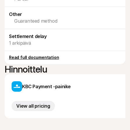
Ostajille
Selvitä, miksi Mollie näkyy tiliotteessasi
Mollie-asiakkaille
Other
Ota yhteyttä meidän asiakastukitiimiimme
Guaranteed method
Ota yhteyttä myyntiin
Tutustu, kuinka voimme auttaa yritystäsi
Settlement delay
1 arkipäivä
Read full documentation
Hinnoittelu
KBC Payment -painike
View all pricing