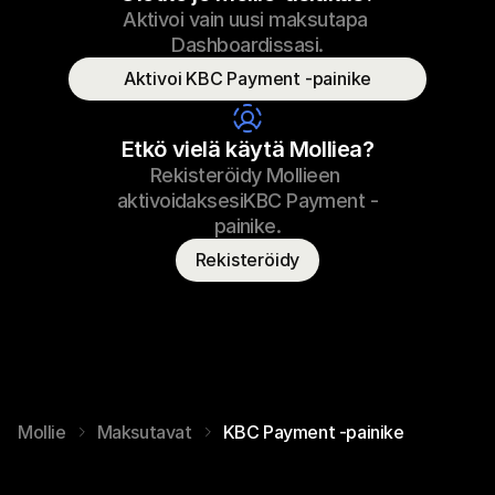
Aktivoi vain uusi maksutapa 
69,99 €
Tennarien nauhat
23.09.2022 17:29
Dashboardissasi.
Maksettu
Aktivoi KBC Payment -painike
Kuluttajan nimi
T. Saukko
Etkö vielä käytä Molliea?
Rekisteröidy Mollieen 
aktivoidaksesiKBC Payment -
painike.
Rekisteröidy
Mollie
Maksutavat
KBC Payment -painike