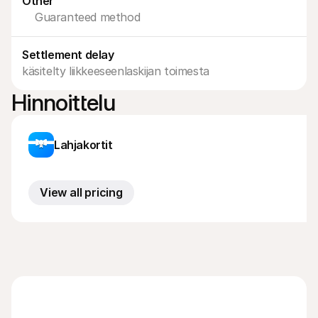
Other
Ostajille
Guaranteed method
Selvitä, miksi Mollie näkyy tiliotteessasi
Mollie-asiakkaille
Ota yhteyttä meidän asiakastukitiimiimme
Settlement delay
Ota yhteyttä myyntiin
Tutustu, kuinka voimme auttaa yritystäsi
käsitelty liikkeeseenlaskijan toimesta
Hinnoittelu
Lahjakortit
View all pricing