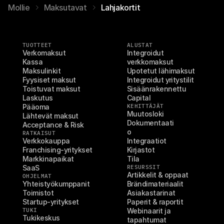
Mollie
Maksutavat
Lahjakortit
TUOTTEET
ALUSTAT
Verkomaksut
Integroidut 
Kassa
verkkomaksut
Maksulinkit
Upotetut lähimaksut
Fyysiset maksut
Integroidut yritystilit
Toistuvat maksut
Sisäänrakennettu 
Laskutus
Capital
Pääoma
KEHITTÄJÄT
Muutosloki
Lähtevät maksut
Dokumentaati
Acceptance & Risk
o
RATKAISUT
Verkkokauppa
Integraatiot
Franchising-yritykset
Kirjastot
Markkinapaikat
Tila
SaaS
RESURSSIT
Artikkelit & oppaat
OHJELMAT
Yhteistyökumppanit
Brändimateriaalit
Toimistot
Asiakastarinat
Startup-yritykset
Paperit & raportit
TUKI
Webinaarit ja 
Tukikeskus
tapahtumat