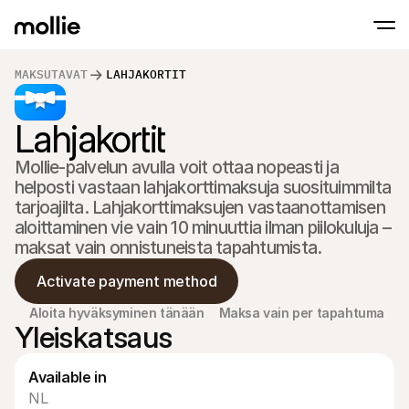
MAKSUTAVAT
LAHJAKORTIT
Lahjakortit
Hyväksy maksut
Verkkomaksut
Tap to Pay iPhonella
Lue lisää
Hyväksy ja hallinnoi 
Mollie-palvelun avulla voit ottaa nopeasti ja 
Hyväksy lähimaksut suoraan iPhonellasi Moll
Fyysiset maksut
helposti vastaan lahjakorttimaksuja suosituimmilta 
Ota maksuja vastaan 
maksupäätteiden ja la
tarjoajilta. Lahjakorttimaksujen vastaanottamisen 
avulla
aloittaminen vie vain 10 minuuttia ilman piilokuluja – 
Kassa
maksat vain onnistuneista tapahtumista.
Tarjoa maksuprosessi,
optimoitu konversaat
Toistuvat maksut
Activate payment method
Veloita toistuvia ja t
Hyväksyntä & Riski
Aloita hyväksyminen tänään
Maksa vain per tapahtuma
Yleiskatsaus
Torju petoksia ja opti
Yhteistyökumppanit
Agentuureille
SaaS-
Tutustu Agency Partner Program -ohjelmaamme
Tutus
Available in
NL