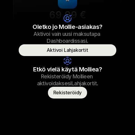
69,99 €
Tennarien nauhat
Oletko jo Mollie-asiakas?
Aktivoi vain uusi maksutapa 
69,99 €
Tennarien nauhat
23.09.2022 17:29
Dashboardissasi.
Maksettu
Aktivoi Lahjakortit
Kuluttajan nimi
T. Saukko
Etkö vielä käytä Molliea?
Rekisteröidy Mollieen 
aktivoidaksesiLahjakortit.
Rekisteröidy