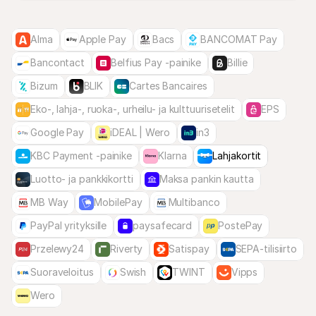
Alma
Apple Pay
Bacs
BANCOMAT Pay
Bancontact
Belfius Pay -painike
Billie
Bizum
BLIK
Cartes Bancaires
Eko-, lahja-, ruoka-, urheilu- ja kulttuurisetelit
EPS
Google Pay
iDEAL | Wero
in3
KBC Payment -painike
Klarna
Lahjakortit
Luotto- ja pankkikortti
Maksa pankin kautta
MB Way
MobilePay
Multibanco
PayPal yrityksille
paysafecard
PostePay
Przelewy24
Riverty
Satispay
SEPA-tilisiirto
Suoraveloitus
Swish
TWINT
Vipps
Wero