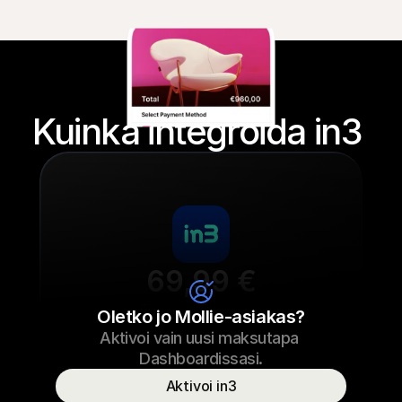
Kuinka integroida in3 
69,99 €
Tennarien nauhat
Oletko jo Mollie-asiakas?
Aktivoi vain uusi maksutapa 
69,99 €
Tennarien nauhat
23.09.2022 17:29
Dashboardissasi.
Maksettu
Aktivoi in3