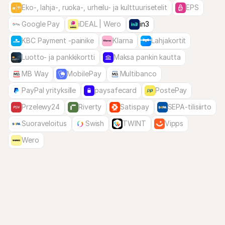
Eko-, lahja-, ruoka-, urheilu- ja kulttuurisetelit
EPS
Google Pay
iDEAL | Wero
in3
KBC Payment -painike
Klarna
Lahjakortit
Luotto- ja pankkikortti
Maksa pankin kautta
MB Way
MobilePay
Multibanco
PayPal yrityksille
paysafecard
PostePay
Przelewy24
Riverty
Satispay
SEPA-tilisiirto
Suoraveloitus
Swish
TWINT
Vipps
Wero