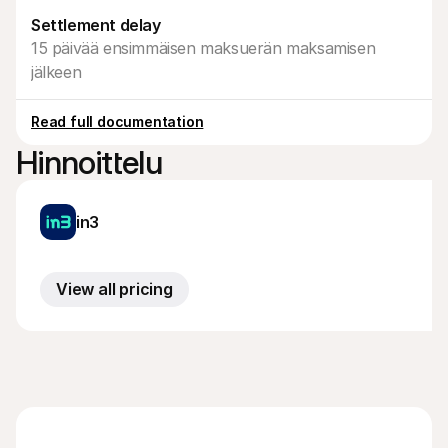
Ostajille
Settlement delay
Selvitä, miksi Mollie näkyy tiliotteessasi
Mollie-asiakkaille
15 päivää ensimmäisen maksuerän maksamisen 
Ota yhteyttä meidän asiakastukitiimiimme
jälkeen
Ota yhteyttä myyntiin
Tutustu, kuinka voimme auttaa yritystäsi
Read full documentation
Hinnoittelu
in3
View all pricing