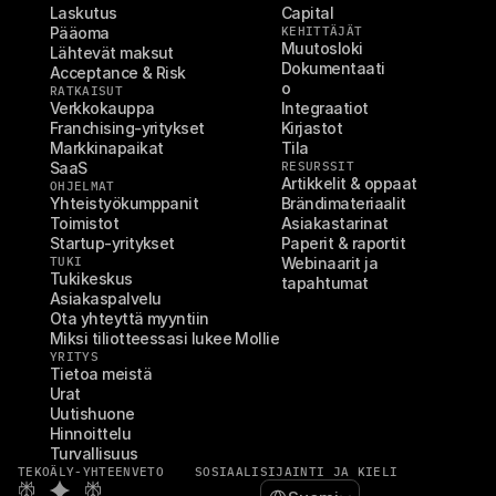
Laskutus
Capital
Pääoma
KEHITTÄJÄT
Muutosloki
Lähtevät maksut
Dokumentaati
Acceptance & Risk
o
RATKAISUT
Verkkokauppa
Integraatiot
Franchising-yritykset
Kirjastot
Markkinapaikat
Tila
SaaS
RESURSSIT
Artikkelit & oppaat
OHJELMAT
Yhteistyökumppanit
Brändimateriaalit
Toimistot
Asiakastarinat
Startup-yritykset
Paperit & raportit
TUKI
Webinaarit ja 
Tukikeskus
tapahtumat
Asiakaspalvelu
Ota yhteyttä myyntiin
Miksi tiliotteessasi lukee Mollie
YRITYS
Tietoa meistä
Urat
Uutishuone
Hinnoittelu
Turvallisuus
TEKOÄLY-YHTEENVETO
SOSIAALI
SIJAINTI JA KIELI
Select Language