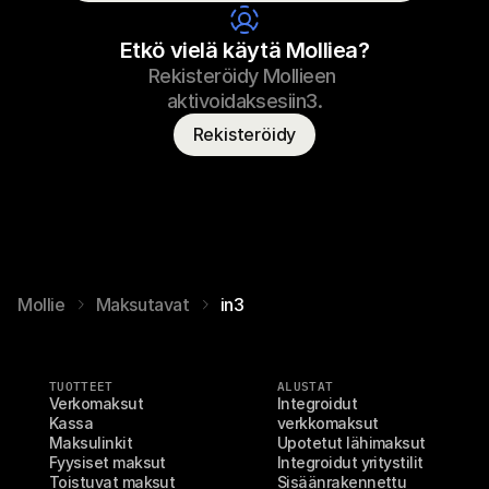
Kuluttajan nimi
T. Saukko
Etkö vielä käytä Molliea?
Rekisteröidy Mollieen 
aktivoidaksesiin3.
Rekisteröidy
Mollie
Maksutavat
in3
TUOTTEET
ALUSTAT
Verkomaksut
Integroidut 
Kassa
verkkomaksut
Maksulinkit
Upotetut lähimaksut
Fyysiset maksut
Integroidut yritystilit
Toistuvat maksut
Sisäänrakennettu 