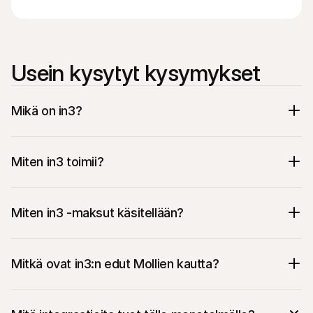
Usein kysytyt kysymykset
Mikä on in3?
Miten in3 toimii?
Checkout-vaiheessa asiakas valitsee 
maksutavakseen in3 
’Maksa 3 erässä, 0 % 
Miten in3 -maksut käsitellään?
korko’
Hänet ohjataan in3:n 
isännöidylle 
maksusivulle
 jossa hän suorittaa in3-
Mitkä ovat in3:n edut Mollien kautta?
maksutapahtuman loppuun tavalliseen 
tapaan valitsemalla oman pankkinsa