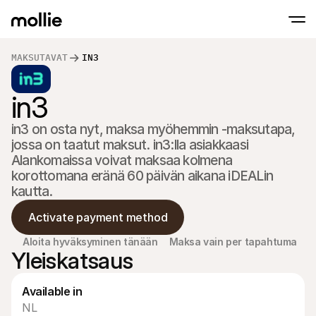
MAKSUTAVAT
IN3
in3
Hyväksy maksut
Verkkomaksut
Tap to Pay iPhonella
Lue lisää
Hyväksy ja hallinnoi 
in3 on osta nyt, maksa myöhemmin -maksutapa, 
Hyväksy lähimaksut suoraan iPhonellasi Moll
Fyysiset maksut
jossa on taatut maksut. in3:lla asiakkaasi 
Ota maksuja vastaan 
maksupäätteiden ja la
Alankomaissa voivat maksaa kolmena 
avulla
korottomana eränä 60 päivän aikana iDEALin 
Kassa
kautta.
Tarjoa maksuprosessi,
optimoitu konversaat
Toistuvat maksut
Activate payment method
Veloita toistuvia ja t
Hyväksyntä & Riski
Aloita hyväksyminen tänään
Maksa vain per tapahtuma
Yleiskatsaus
Torju petoksia ja opti
Yhteistyökumppanit
Agentuureille
SaaS-
Tutustu Agency Partner Program -ohjelmaamme
Tutus
Available in
NL