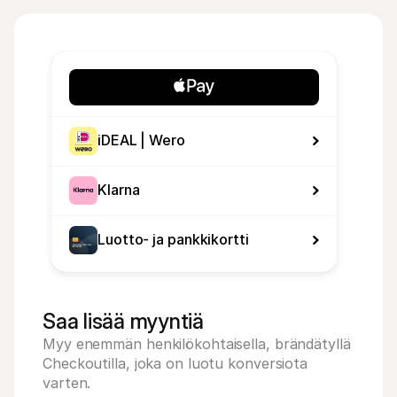
iDEAL | Wero
Klarna
Luotto- ja pankkikortti
Saa lisää myyntiä
Myy enemmän henkilökohtaisella, brändätyllä 
Checkoutilla, joka on luotu konversiota 
varten.