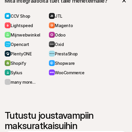
Mitä integraatioita tuet tälle menetelmälle?
CCV Shop
JTL
Lightspeed
Magento
Mijnwebwinkel
Odoo
Opencart
Oxid
PlentyONE
PrestaShop
Shopify
Shopware
Sylius
WooCommerce
many more...
Tutustu joustavampiin 
maksuratkaisuihin