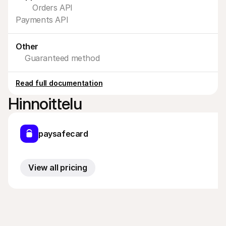
Ostajille
Orders API
Selvitä, miksi Mollie näkyy tiliotteessasi
Payments API
Mollie-asiakkaille
Ota yhteyttä meidän asiakastukitiimiimme
Ota yhteyttä myyntiin
Other
Tutustu, kuinka voimme auttaa yritystäsi
Guaranteed method
Read full documentation
Hinnoittelu
paysafecard
View all pricing