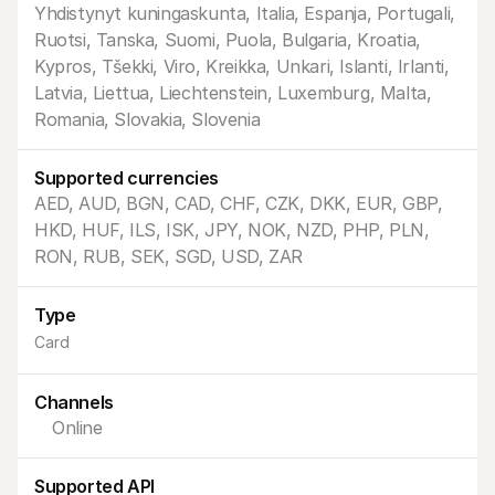
Yhdistynyt kuningaskunta, Italia, Espanja, Portugali, 
Ruotsi, Tanska, Suomi, Puola, Bulgaria, Kroatia, 
Kypros, Tšekki, Viro, Kreikka, Unkari, Islanti, Irlanti, 
Latvia, Liettua, Liechtenstein, Luxemburg, Malta, 
Romania, Slovakia, Slovenia
Tekniset resurssit
Mollie 
Supported currencies
Kehittäjien portaali
Doku
AED, AUD, BGN, CAD, CHF, CZK, DKK, EUR, GBP, 
Tutustu kehittäjäresursseihin ja päivityksiin
Tutust
Kirjastot
Tila
HKD, HUF, ILS, ISK, JPY, NOK, NZD, PHP, PLN, 
Integroi Mollie käyttävalmiisiin kirjastoihin
Tarkis
RON, RUB, SEK, SGD, USD, ZAR
Discord-yhteisö
Muuto
Liity kehittäjäyhteisöömme
Tutust
Tietoa Molliesta
Mollie 
Type
Hinnoittelu
Artik
Katso hinnastomme
Löydä 
Card
yrityst
Meistä
Menes
Tutustu tarinaamme ja arvoihimme
Katso,
Uutiset
Channels
asiak
Lue uusimmat Mollie-uutiset
Julka
Online
Urat
Lataa 
Tule töihin meille - palkkaamme 
uutta väkeä!
Supported API
Ota yhteyttä