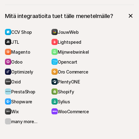
Mitä integraatioita tuet tälle menetelmälle?
CCV Shop
JouwWeb
JTL
Lightspeed
Magento
Mijnwebwinkel
Odoo
Opencart
Optimizely
Oro Commerce
Oxid
PlentyONE
PrestaShop
Shopify
Shopware
Sylius
Wix
WooCommerce
many more...