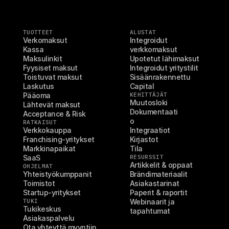
TUOTTEET
ALUSTAT
Verkomaksut
Integroidut 
Kassa
verkkomaksut
Maksulinkit
Upotetut lähimaksut
Fyysiset maksut
Integroidut yritystilit
Toistuvat maksut
Sisäänrakennettu 
Laskutus
Capital
Pääoma
KEHITTÄJÄT
Muutosloki
Lähtevät maksut
Dokumentaati
Acceptance & Risk
o
RATKAISUT
Verkkokauppa
Integraatiot
Franchising-yritykset
Kirjastot
Markkinapaikat
Tila
SaaS
RESURSSIT
Artikkelit & oppaat
OHJELMAT
Yhteistyökumppanit
Brändimateriaalit
Toimistot
Asiakastarinat
Startup-yritykset
Paperit & raportit
TUKI
Webinaarit ja 
Tukikeskus
tapahtumat
Asiakaspalvelu
Ota yhteyttä myyntiin