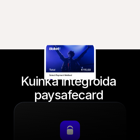
Kuinka integroida 
paysafecard 