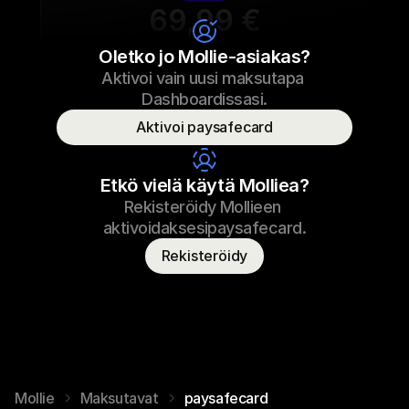
69,99 €
Tennarien nauhat
Oletko jo Mollie-asiakas?
Aktivoi vain uusi maksutapa 
69,99 €
Tennarien nauhat
23.09.2022 17:29
Dashboardissasi.
Maksettu
Aktivoi paysafecard
Kuluttajan nimi
T. Saukko
Etkö vielä käytä Molliea?
Rekisteröidy Mollieen 
aktivoidaksesipaysafecard.
Rekisteröidy
Mollie
Maksutavat
paysafecard