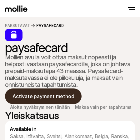
MAKSUTAVAT
PAYSAFECARD
paysafecard
Hyväksy maksut
Verkkomaksut
Tap to Pay iPhonella
Lue lisää
Hyväksy ja hallinnoi 
Mollien avulla voit ottaa maksut nopeasti ja 
Hyväksy lähimaksut suoraan iPhonellasi Moll
Fyysiset maksut
helposti vastaan paysafecardilla, joka on johtava 
Ota maksuja vastaan 
maksupäätteiden ja la
prepaid-maksutapa 43 maassa. Paysafecard-
avulla
maksutavassa ei ole piilokuluja, ja maksat vain 
Kassa
onnistuneista tapahtumista.
Tarjoa maksuprosessi,
optimoitu konversaat
Toistuvat maksut
Activate payment method
Veloita toistuvia ja t
Hyväksyntä & Riski
Aloita hyväksyminen tänään
Maksa vain per tapahtuma
Yleiskatsaus
Torju petoksia ja opti
Yhteistyökumppanit
Agentuureille
SaaS-
Tutustu Agency Partner Program -ohjelmaamme
Tutus
Available in
Saksa, Itävalta, Sveitsi, Alankomaat, Belgia, Ranska, 