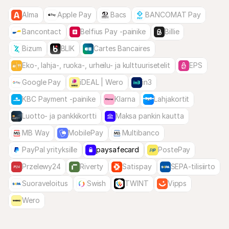
Alma
Apple Pay
Bacs
BANCOMAT Pay
Bancontact
Belfius Pay -painike
Billie
Bizum
BLIK
Cartes Bancaires
Eko-, lahja-, ruoka-, urheilu- ja kulttuurisetelit
EPS
Google Pay
iDEAL | Wero
in3
KBC Payment -painike
Klarna
Lahjakortit
Luotto- ja pankkikortti
Maksa pankin kautta
MB Way
MobilePay
Multibanco
PayPal yrityksille
paysafecard
PostePay
Przelewy24
Riverty
Satispay
SEPA-tilisiirto
Suoraveloitus
Swish
TWINT
Vipps
Wero