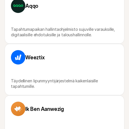
Ostajille
Aqqo
Selvitä, miksi Mollie näkyy tiliotteessasi
Mollie-asiakkaille
Ota yhteyttä meidän asiakastukitiimiimme
Ota yhteyttä myyntiin
Tutustu, kuinka voimme auttaa yritystäsi
Tapahtumapaikan hallintaohjelmisto sujuville varauksille, 
digitaalisille ehdotuksille ja taloushallinnolle.
Weeztix
Täydellinen lipunmyyntijärjestelmä kaikenlaisille 
tapahtumille.
Ik Ben Aanwezig