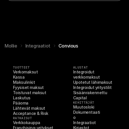
Mollie
Integraatiot
Convious
TUOTTEET
ALUSTAT
Verkomaksut
Integroidut 
Kassa
verkkomaksut
Maksulinkit
Upotetut lähimaksut
Fyysiset maksut
Integroidut yritystilit
Toistuvat maksut
Sisäänrakennettu 
Laskutus
Capital
Pääoma
KEHITTÄJÄT
Muutosloki
Lähtevät maksut
Dokumentaati
Acceptance & Risk
o
RATKAISUT
Verkkokauppa
Integraatiot
Franchising-yritykset
Kirjastot