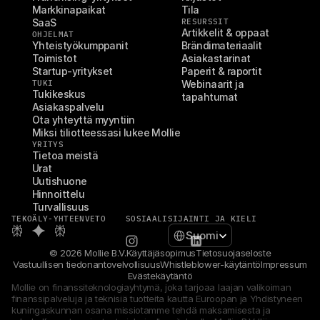
Markkinapaikat
Tila
SaaS
RESURSSIT
Artikkelit & oppaat
OHJELMAT
Yhteistyökumppanit
Brändimateriaalit
Toimistot
Asiakastarinat
Startup-yritykset
Paperit & raportit
TUKI
Webinaarit ja 
Tukikeskus
tapahtumat
Asiakaspalvelu
Ota yhteyttä myyntiin
Miksi tiliotteessasi lukee Mollie
YRITYS
Tietoa meistä
Urat
Uutishuone
Hinnoittelu
Turvallisuus
TEKOÄLY-YHTEENVETO
SOSIAALI
SIJAINTI JA KIELI
Select Language
Suomi
© 2026 Mollie B.V.
Käyttäjäsopimus
Tietosuojaseloste
Vastuullisen tiedonantovelvollisuus
Whistleblower-käytäntö
Impressum
Evästekäytäntö
Mollie on finanssiteknologiayhtymä, joka tarjoaa laajan valikoiman 
finanssipalveluja ja teknisiä tuotteita kautta Euroopan ja Yhdistyneen 
kuningaskunnan osana missiotamme tehdä maksamisesta ja 