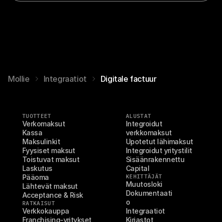
Mollie
Integraatiot
Digitale factuur
TUOTTEET
ALUSTAT
Verkomaksut
Integroidut 
Kassa
verkkomaksut
Maksulinkit
Upotetut lähimaksut
Fyysiset maksut
Integroidut yritystilit
Toistuvat maksut
Sisäänrakennettu 
Laskutus
Capital
Pääoma
KEHITTÄJÄT
Muutosloki
Lähtevät maksut
Dokumentaati
Acceptance & Risk
o
RATKAISUT
Verkkokauppa
Integraatiot
Franchising-yritykset
Kirjastot