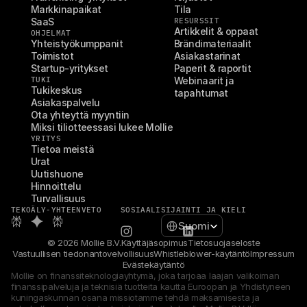
Markkinapaikat
Tila
SaaS
RESURSSIT
Artikkelit & oppaat
OHJELMAT
Yhteistyökumppanit
Brändimateriaalit
Toimistot
Asiakastarinat
Startup-yritykset
Paperit & raportit
TUKI
Webinaarit ja 
Tukikeskus
tapahtumat
Asiakaspalvelu
Ota yhteyttä myyntiin
Miksi tiliotteessasi lukee Mollie
YRITYS
Tietoa meistä
Urat
Uutishuone
Hinnoittelu
Turvallisuus
TEKOÄLY-YHTEENVETO
SOSIAALI
SIJAINTI JA KIELI
Select Language
Suomi
© 2026 Mollie B.V.
Käyttäjäsopimus
Tietosuojaseloste
Vastuullisen tiedonantovelvollisuus
Whistleblower-käytäntö
Impressum
Evästekäytäntö
Mollie on finanssiteknologiayhtymä, joka tarjoaa laajan valikoiman 
finanssipalveluja ja teknisiä tuotteita kautta Euroopan ja Yhdistyneen 
kuningaskunnan osana missiotamme tehdä maksamisesta ja 