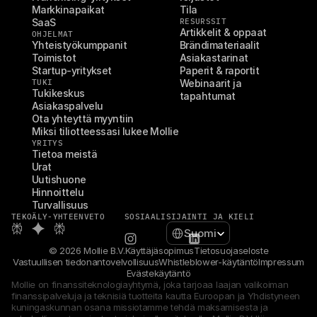
Markkinapaikat
Tila
SaaS
RESURSSIT
Artikkelit & oppaat
OHJELMAT
Yhteistyökumppanit
Brändimateriaalit
Toimistot
Asiakastarinat
Startup-yritykset
Paperit & raportit
TUKI
Webinaarit ja 
Tukikeskus
tapahtumat
Asiakaspalvelu
Ota yhteyttä myyntiin
Miksi tiliotteessasi lukee Mollie
YRITYS
Tietoa meistä
Urat
Uutishuone
Hinnoittelu
Turvallisuus
TEKOÄLY-YHTEENVETO
SOSIAALI
SIJAINTI JA KIELI
Select Language
Suomi
© 2026 Mollie B.V.
Käyttäjäsopimus
Tietosuojaseloste
Vastuullisen tiedonantovelvollisuus
Whistleblower-käytäntö
Impressum
Evästekäytäntö
Mollie on finanssiteknologiayhtymä, joka tarjoaa laajan valikoiman 
finanssipalveluja ja teknisiä tuotteita kautta Euroopan ja Yhdistyneen 
kuningaskunnan osana missiotamme tehdä maksamisesta ja 