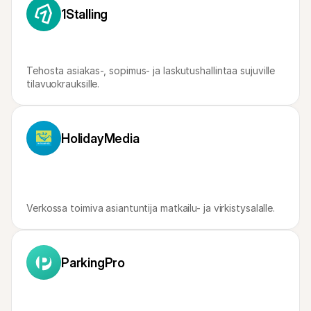
Ostajille
1Stalling
Selvitä, miksi Mollie näkyy tiliotteessasi
Mollie-asiakkaille
Ota yhteyttä meidän asiakastukitiimiimme
Ota yhteyttä myyntiin
Tutustu, kuinka voimme auttaa yritystäsi
Tehosta asiakas-, sopimus- ja laskutushallintaa sujuville 
tilavuokrauksille.
HolidayMedia
Verkossa toimiva asiantuntija matkailu- ja virkistysalalle.
ParkingPro