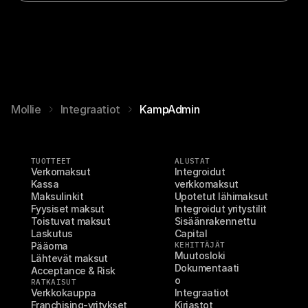
Mollie
Integraatiot
KampAdmin
TUOTTEET
ALUSTAT
Verkomaksut
Integroidut 
Kassa
verkkomaksut
Maksulinkit
Upotetut lähimaksut
Fyysiset maksut
Integroidut yritystilit
Toistuvat maksut
Sisäänrakennettu 
Laskutus
Capital
Pääoma
KEHITTÄJÄT
Muutosloki
Lähtevät maksut
Dokumentaati
Acceptance & Risk
o
RATKAISUT
Verkkokauppa
Integraatiot
Franchising-yritykset
Kirjastot