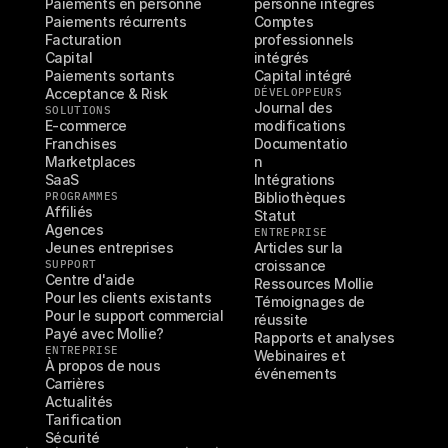
Paiements en personne
personne intégrés
Paiements récurrents
Comptes 
Facturation
professionnels 
Capital
intégrés
Paiements sortants
Capital intégré
Acceptance & Risk
DÉVELOPPEURS
Journal des 
SOLUTIONS
E-commerce
modifications
Franchises
Documentatio
Marketplaces
n
SaaS
Intégrations
PROGRAMMES
Bibliothèques
Affiliés
Statut
Agences
ENTREPRISE
Jeunes entreprises
Articles sur la 
SUPPORT
croissance
Centre d'aide
Ressources Mollie
Pour les clients existants
Témoignages de 
Pour le support commercial
réussite
Payé avec Mollie?
Rapports et analyses
ENTREPRISE
Webinaires et 
À propos de nous
événements
Carrières
Actualités
Tarification
Sécurité