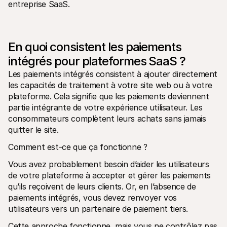
Contact
entreprise SaaS.
Pour les consommateurs
Découvrez pourquoi Mollie figure sur votre relevé bancaire
Pour les clients Mollie
Contactez notre équipe support
En quoi consistent les paiements 
Pour obtenir un devis
Découvrez comment nous pouvons aider votre entreprise
intégrés pour plateformes SaaS ?
Les paiements intégrés consistent à ajouter directement 
les capacités de traitement à votre site web ou à votre 
plateforme. Cela signifie que les paiements deviennent 
partie intégrante de votre expérience utilisateur. Les 
consommateurs complètent leurs achats sans jamais 
quitter le site.
Comment est-ce que ça fonctionne ? 
Vous avez probablement besoin d’aider les utilisateurs 
de votre plateforme à accepter et gérer les paiements 
qu’ils reçoivent de leurs clients. Or, en l’absence de 
paiements intégrés, vous devez renvoyer vos 
utilisateurs vers un partenaire de paiement tiers. 
Cette approche fonctionne, mais vous ne contrôlez pas 