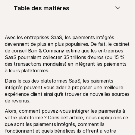
Table des matières
Avec les entreprises SaaS, les paiements intégrés 
Ressources techniques
API Mol
deviennent de plus en plus populaires. De fait, le cabinet 
Portail développeurs
Docu
de conseil 
Bain & Company estime
 que les entreprises 
Découvrez les ressources de développement et les mises à 
Explor
jour
Statu
SaaS pourraient collecter 35 trillions d’euros (ou 15 % 
Bibliothèques
Vérifi
des transactions mondiales) en intégrant les paiements 
Intégrez Mollie avec des packages prêts à l'emploi
Chan
à leurs plateformes.
Communauté Discord
Lisez 
Rejoignez notre communauté de développeurs
Dans le cas des plateformes SaaS, les paiements 
À propos de Mollie
Conten
Tarifs
Conna
intégrés peuvent vous aider à proposer une meilleure 
Consultez nos tarifs
Découv
expérience client ainsi qu’à trouver de nouvelles sources 
peuven
À propos
de revenus.
Témoi
Notre histoire et nos valeurs
 Découvrez comment nous aidons 
Actualités
Alors, comment pouvez-vous intégrer les paiements à 
nos cl
Lire les dernières actualités de 
Livre
Mollie
votre plateforme ? Dans cet article, nous expliquons ce 
Téléch
Nous rejoindre
que sont les paiements intégrés, comment ils 
Rejoignez notre équipe - nous 
fonctionnent et quels bénéfices ils offrent à votre 
recrutons !