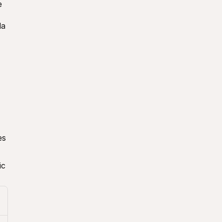
 
a 
s 
c 