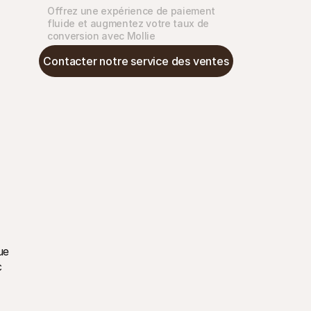
Offrez une expérience de paiement 
fluide et augmentez votre taux de 
conversion avec Mollie
Contacter notre service des ventes
e 
 