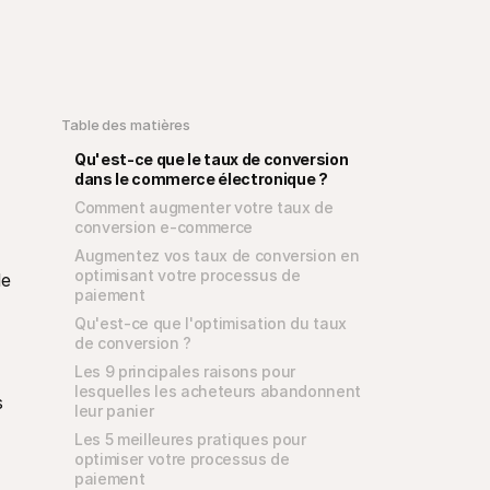
Table des matières
Qu'est-ce que le taux de conversion 
dans le commerce électronique ?
Comment augmenter votre taux de 
conversion e-commerce
Augmentez vos taux de conversion en 
optimisant votre processus de 
e 
paiement
Qu'est-ce que l'optimisation du taux 
de conversion ?
Les 9 principales raisons pour 
lesquelles les acheteurs abandonnent 
 
leur panier
Les 5 meilleures pratiques pour 
optimiser votre processus de 
paiement