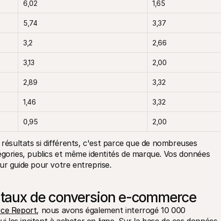
6,02
1,65
5,74
3,37
3,2
2,66
3,13
2,00
2,89
3,32
1,46
3,32
0,95
2,00
 résultats si différents, c'est parce que de nombreuses 
égories, publics et même identités de marque. Vos données 
ur guide pour votre entreprise.
taux de conversion e-commerce
ce Report
, nous avons également interrogé 10 000 