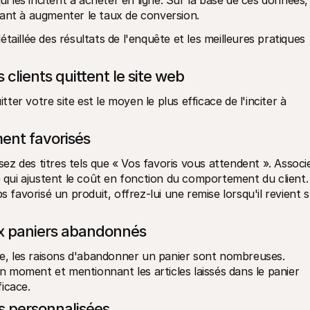
les incitent à acheter en ligne. Sur la base de ces données, 
sant à augmenter le taux de conversion. 
étaillée des résultats de l'enquête et les meilleures pratiques 
clients quittent le site web
tter votre site est le moyen le plus efficace de l'inciter à 
ent favorisés  
isez des titres tels que « Vos favoris vous attendent ». Associe
e qui ajustent le coût en fonction du comportement du client. 
avorisé un produit, offrez-lui une remise lorsqu'il revient s
ux paniers abandonnés
, les raisons d'abandonner un panier sont nombreuses. 
moment et mentionnant les articles laissés dans le panier 
icace.
 personnalisées