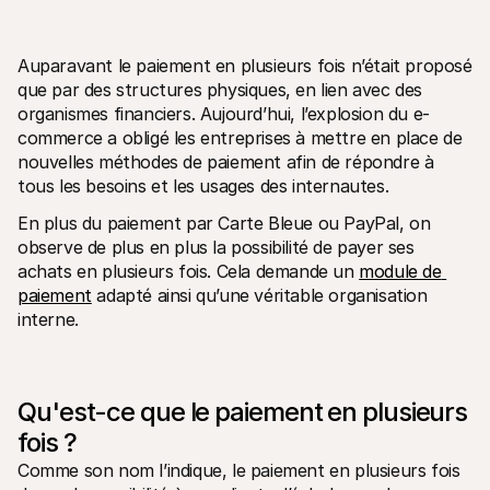
Auparavant le paiement en plusieurs fois n’était proposé 
que par des structures physiques, en lien avec des 
organismes financiers. Aujourd’hui, l’explosion du e-
commerce a obligé les entreprises à mettre en place de 
Ressources techniques
API Mol
nouvelles méthodes de paiement afin de répondre à 
Portail développeurs
Docu
Découvrez les ressources de développement et les mises à 
Explor
tous les besoins et les usages des internautes. 
jour
Statu
Bibliothèques
En plus du paiement par Carte Bleue ou PayPal, on 
Vérifi
Intégrez Mollie avec des packages prêts à l'emploi
Chan
observe de plus en plus la possibilité de payer ses 
Communauté Discord
Lisez 
achats en plusieurs fois. Cela demande un 
module de 
Rejoignez notre communauté de développeurs
paiement
 adapté ainsi qu’une véritable organisation 
À propos de Mollie
Conten
Tarifs
Conna
interne. 
Consultez nos tarifs
Découv
peuven
À propos
Témoi
Notre histoire et nos valeurs
 Découvrez comment nous aidons 
Actualités
nos cl
Qu'est-ce que le paiement en plusieurs 
Lire les dernières actualités de 
Livre
Mollie
fois ? 
Téléch
Nous rejoindre
Rejoignez notre équipe - nous 
Comme son nom l’indique, le paiement en plusieurs fois 
recrutons !