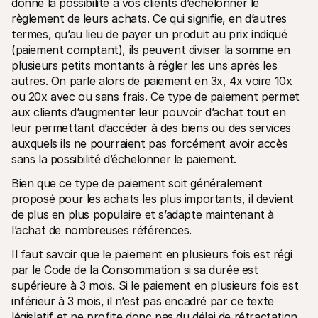
donne la possibilité à vos clients d’échelonner le 
Contact
Pour les consommateurs
règlement de leurs achats. Ce qui signifie, en d’autres 
Découvrez pourquoi Mollie figure sur votre relevé bancaire
termes, qu’au lieu de payer un produit au prix indiqué 
Pour les clients Mollie
(paiement comptant), ils peuvent diviser la somme en 
Contactez notre équipe support
plusieurs petits montants à régler les uns après les 
Pour obtenir un devis
Découvrez comment nous pouvons aider votre entreprise
autres. On parle alors de paiement en 3x, 4x voire 10x 
ou 20x avec ou sans frais. Ce type de paiement permet 
aux clients d’augmenter leur pouvoir d’achat tout en 
leur permettant d’accéder à des biens ou des services 
auxquels ils ne pourraient pas forcément avoir accès 
sans la possibilité d’échelonner le paiement. 
Bien que ce type de paiement soit généralement 
proposé pour les achats les plus importants, il devient 
de plus en plus populaire et s’adapte maintenant à 
l’achat de nombreuses références. 
Il faut savoir que le paiement en plusieurs fois est régi 
par le Code de la Consommation si sa durée est 
supérieure à 3 mois. Si le paiement en plusieurs fois est 
inférieur à 3 mois, il n’est pas encadré par ce texte 
législatif et ne profite donc pas du délai de rétractation 