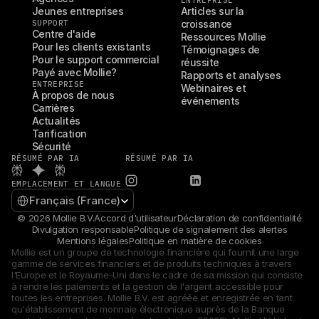
ENTREPRISE
Jeunes entreprises
Articles sur la 
SUPPORT
croissance
Centre d'aide
Ressources Mollie
Pour les clients existants
Témoignages de 
Pour le support commercial
réussite
Payé avec Mollie?
Rapports et analyses
ENTREPRISE
Webinaires et 
À propos de nous
événements
Carrières
Actualités
Tarification
Sécurité
RÉSUMÉ PAR IA
RÉSUMÉ PAR IA
EMPLACEMENT ET LANGUE
Select Language
Français (France)
© 2026 Mollie B.V.
Accord d'utilisateur
Déclaration de confidentialité
Divulgation responsable
Politique de signalement des alertes
Mentions légales
Politique en matière de cookies
Mollie est un groupe de technologie financière qui fournit une large 
gamme de services financiers et de produits techniques à travers 
l'Europe et le Royaume-Uni dans le cadre de sa mission qui consiste 
à rendre les paiements et la gestion de l'argent accessible pour 
toutes les entreprises. Mollie B.V. est agréée et enregistrée en tant 
qu'établissement de monnaie électronique auprès de la Banque 