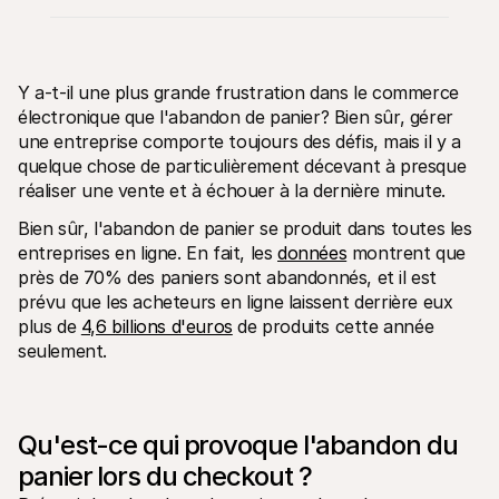
Y a-t-il une plus grande frustration dans le commerce 
électronique que l'abandon de panier? Bien sûr, gérer 
une entreprise comporte toujours des défis, mais il y a 
Ressources techniques
API Mol
quelque chose de particulièrement décevant à presque 
Portail développeurs
Docu
Découvrez les ressources de développement et les mises à 
Explor
réaliser une vente et à échouer à la dernière minute.  
jour
Statu
Bibliothèques
Vérifi
Bien sûr, l'abandon de panier se produit dans toutes les 
Intégrez Mollie avec des packages prêts à l'emploi
Chan
entreprises en ligne. En fait, les 
données
 montrent que 
Communauté Discord
Lisez 
près de 70% des paniers sont abandonnés, et il est 
Rejoignez notre communauté de développeurs
À propos de Mollie
Conten
prévu que les acheteurs en ligne laissent derrière eux 
Tarifs
Conna
plus de 
4,6 billions d'euros
 de produits cette année 
Consultez nos tarifs
Découv
seulement.
peuven
À propos
Témoi
Notre histoire et nos valeurs
 Découvrez comment nous aidons 
Actualités
nos cl
Lire les dernières actualités de 
Livre
Mollie
Qu'est-ce qui provoque l'abandon du 
Téléch
Nous rejoindre
panier lors du checkout ?
Rejoignez notre équipe - nous 
recrutons !