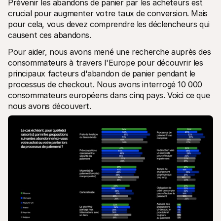
Prévenir les abandons de panier par les acheteurs est 
Contact
Pour les consommateurs
crucial pour augmenter votre taux de conversion. Mais 
Découvrez pourquoi Mollie figure sur votre relevé bancaire
pour cela, vous devez comprendre les déclencheurs qui 
Pour les clients Mollie
causent ces abandons.
Contactez notre équipe support
Pour obtenir un devis
Pour aider, nous avons mené une recherche auprès des 
Découvrez comment nous pouvons aider votre entreprise
consommateurs à travers l'Europe pour découvrir les 
principaux facteurs d'abandon de panier pendant le 
processus de checkout. Nous avons interrogé 10 000 
consommateurs européens dans cinq pays. Voici ce que 
nous avons découvert. 