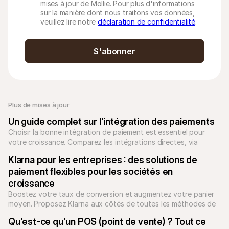
mises à jour de Mollie. Pour plus d'informations
sur la manière dont nous traitons vos données,
veuillez lire notre
déclaration de confidentialité
.
S'abonner
Plus de mises à jour
Un guide complet sur l'intégration des paiements
Choisir la bonne intégration de paiement est essentiel pour 
votre croissance. Comparez les intégrations directes, via 
passerelle et PSP afin d'optimiser votre checkout et de réduire 
Klarna pour les entreprises : des solutions de 
votre dette technique.
paiement flexibles pour les sociétés en 
croissance
Boostez votre taux de conversion et augmentez votre panier 
moyen. Proposez Klarna aux côtés de toutes les méthodes de 
paiement locales avec Mollie. Unifiez votre checkout dès 
Qu'est-ce qu'un POS (point de vente) ? Tout ce 
aujourd'hui.