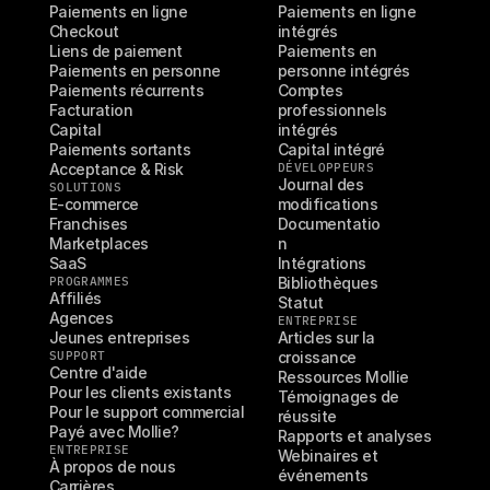
Paiements en ligne
Paiements en ligne 
Checkout
intégrés
Liens de paiement
Paiements en 
Paiements en personne
personne intégrés
Paiements récurrents
Comptes 
Facturation
professionnels 
Capital
intégrés
Paiements sortants
Capital intégré
Acceptance & Risk
DÉVELOPPEURS
Journal des 
SOLUTIONS
E-commerce
modifications
Franchises
Documentatio
Marketplaces
n
SaaS
Intégrations
PROGRAMMES
Bibliothèques
Affiliés
Statut
Agences
ENTREPRISE
Jeunes entreprises
Articles sur la 
SUPPORT
croissance
Centre d'aide
Ressources Mollie
Pour les clients existants
Témoignages de 
Pour le support commercial
réussite
Payé avec Mollie?
Rapports et analyses
ENTREPRISE
Webinaires et 
À propos de nous
événements
Carrières