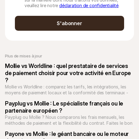
veuillez lire notre
déclaration de confidentialité
.
S'abonner
Plus de mises à jour
Mollie vs Worldline : quel prestataire de services 
de paiement choisir pour votre activité en Europe 
?
Mollie vs Worldline : comparez les tarifs, les intégrations, les 
moyens de paiement locaux et la conformité des terminaux - 
Essayez Maintenant !
Payplug vs Mollie : Le spécialiste français ou le 
partenaire européen ?
Payplug ou Mollie ? Nous comparons les frais mensuels, les 
méthodes de paiement et la flexibilité du contrat. Faites le bon 
choix.
Payone vs Mollie : le géant bancaire ou le moteur 