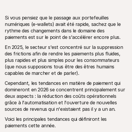
Si vous pensiez que le passage aux portefeuilles 
numériques (e-wallets) avait été rapide, sachez que le 
rythme des changements dans le domaine des 
paiements est sur le point de s'accélérer encore plus.
Ressources techniques
API Mol
Portail développeurs
Docu
En 2025, le secteur s'est concentré sur la suppression 
Découvrez les ressources de développement et les mises à 
Explor
des frictions afin de rendre les paiements plus fluides, 
jour
Statu
Bibliothèques
plus rapides et plus simples pour les consommateurs 
Vérifi
Intégrez Mollie avec des packages prêts à l'emploi
Chan
(que nous supposions tous être des êtres humains 
Communauté Discord
Lisez 
capables de marcher et de parler).
Rejoignez notre communauté de développeurs
À propos de Mollie
Conten
Cependant, les tendances en matière de paiement qui 
Tarifs
Conna
domineront en 2026 se concentrent principalement sur 
Consultez nos tarifs
Découv
peuven
À propos
deux aspects : la réduction des coûts opérationnels 
Témoi
Notre histoire et nos valeurs
grâce à l'automatisation et l'ouverture de nouvelles 
 Découvrez comment nous aidons 
Actualités
nos cl
sources de revenus qui n'existaient pas il y a un an.
Lire les dernières actualités de 
Livre
Mollie
Voici les principales tendances qui définiront les 
Téléch
Nous rejoindre
Rejoignez notre équipe - nous 
paiements cette année.
recrutons !