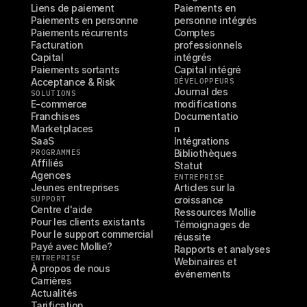
Liens de paiement
Paiements en 
Paiements en personne
personne intégrés
Paiements récurrents
Comptes 
Facturation
professionnels 
Capital
intégrés
Paiements sortants
Capital intégré
Acceptance & Risk
DÉVELOPPEURS
Journal des 
SOLUTIONS
E-commerce
modifications
Franchises
Documentatio
Marketplaces
n
SaaS
Intégrations
PROGRAMMES
Bibliothèques
Affiliés
Statut
Agences
ENTREPRISE
Jeunes entreprises
Articles sur la 
SUPPORT
croissance
Centre d'aide
Ressources Mollie
Pour les clients existants
Témoignages de 
Pour le support commercial
réussite
Payé avec Mollie?
Rapports et analyses
ENTREPRISE
Webinaires et 
À propos de nous
événements
Carrières
Actualités
Tarification