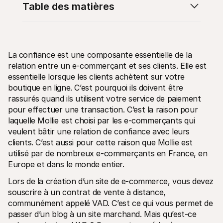
Table des matières
La confiance est une composante essentielle de la 
relation entre un e-commerçant et ses clients. Elle est 
Ressources techniques
API Mol
Portail développeurs
Docu
essentielle lorsque les clients achètent sur votre 
Découvrez les ressources de développement et les mises à 
Explor
boutique en ligne. C’est pourquoi ils doivent être 
jour
Statu
rassurés quand ils utilisent votre service de paiement 
Bibliothèques
Vérifi
Intégrez Mollie avec des packages prêts à l'emploi
pour effectuer une transaction. C’est la raison pour 
Chan
Communauté Discord
Lisez 
laquelle Mollie est choisi par les e-commerçants qui 
Rejoignez notre communauté de développeurs
veulent bâtir une relation de confiance avec leurs 
À propos de Mollie
Conten
clients. C’est aussi pour cette raison que Mollie est 
Tarifs
Conna
Consultez nos tarifs
Découv
utilisé par de nombreux e-commerçants en France, en 
peuven
À propos
Europe et dans le monde entier.
Témoi
Notre histoire et nos valeurs
 Découvrez comment nous aidons 
Actualités
Lors de la création d’un site de e-commerce, vous devez 
nos cl
Lire les dernières actualités de 
souscrire à un contrat de vente à distance, 
Livre
Mollie
Téléch
Nous rejoindre
communément appelé VAD. C’est ce qui vous permet de 
Rejoignez notre équipe - nous 
passer d’un blog à un site marchand. Mais qu’est-ce 
recrutons !