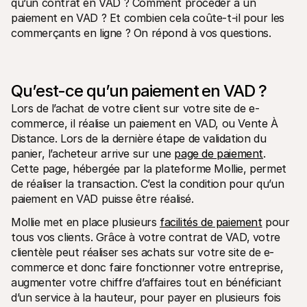
qu’un contrat en VAD ? Comment procéder à un 
Contact
Pour les consommateurs
paiement en VAD ? Et combien cela coûte-t-il pour les 
Découvrez pourquoi Mollie figure sur votre relevé bancaire
commerçants en ligne ? On répond à vos questions.
Pour les clients Mollie
Contactez notre équipe support
Pour obtenir un devis
Découvrez comment nous pouvons aider votre entreprise
Qu’est-ce qu’un paiement en VAD ?
Lors de l’achat de votre client sur votre site de e-
commerce, il réalise un paiement en VAD, ou Vente À 
Distance. Lors de la dernière étape de validation du 
panier, l’acheteur arrive sur une 
page de paiement
. 
Cette page, hébergée par la plateforme Mollie, permet 
de réaliser la transaction. C’est la condition pour qu’un 
paiement en VAD puisse être réalisé.
Mollie met en place plusieurs 
facilités de paiement
 pour 
tous vos clients. Grâce à votre contrat de VAD, votre 
clientèle peut réaliser ses achats sur votre site de e-
commerce et donc faire fonctionner votre entreprise, 
augmenter votre chiffre d’affaires tout en bénéficiant 
d’un service à la hauteur, pour payer en plusieurs fois 