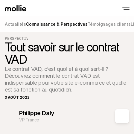
Actualités
Connaissance & Perspectives
Témoignages clients
L
Paiements
PERSPECTIVES
Paiements en ligne
Tap to Pay sur iPhone
Tout savoir sur le contrat
En savoir plus
Acceptez et gérez d
Acceptez les paiements sans contact sur vot
Paiement en point
VAD
Encaissez des paiemen
de terminaux et périp
Checkout
Le contrat VAD, c’est quoi et à quoi sert-il ? 
Proposez un checkout
pour la conversion
Découvrez comment le contrat VAD est 
Paiement récurren
indispensable pour votre site e-commerce et quelle 
Encaissez des paieme
est sa fonction au quotidien.
récurrents et des a
Acceptance and Ri
3 AOÛT 2022
Empêchez la fraude et
taux de conversion
Philippe Daly
Partenaires
Pour 
VP France
Pour les agences
Découv
En savoir plus sur notre Programme Partenaire Agence
comm