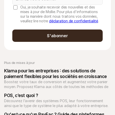
Oui, je souhaite recevoir des nouvelles et des
mises à jour de Mollie. Pour plus d'informations
sur la manière dont nous traitons vos données,
veuillez lire notre
déclaration de confidentialité
.
S'abonner
Plus de mises à jour
Klarna pour les entreprises : des solutions de 
paiement flexibles pour les sociétés en croissance
Boostez votre taux de conversion et augmentez votre panier 
moyen. Proposez Klarna aux côtés de toutes les méthodes de 
paiement locales avec Mollie. Unifiez votre checkout dès 
POS, c’est quoi ?
aujourd'hui.
Découvrez l’avenir des systèmes POS, leur fonctionnement 
ainsi que le type de système le plus adapté à votre entreprise. 
Qu'est-ce qu'un PayFac ? Guide des plateformes 