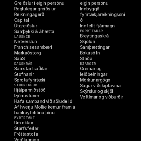
Greiðslur í eigin persónu
eigin persónu
Reglulegar greiðslur
Innbyggð 
Reikningagerð
fyrirtækjareikningssni
Capital
ð
Útgreiðslur
Innfellt fjármagn
Samþykki & áhætta
FORRITARAR
Breytingaskrá
LAUSNIR
Netverslun
Skjölun
Franchisesambæri
Samþættingar
Markaðstorg
Bókasöfn
SaaS
Staða
DAGSKRÁR
BJARGIR
Samstarfsaðilar
Greinar og 
Stofnanir
leiðbeiningar
Sprotafyrirtæki
Mörkunargögn
STUÐNINGUR
Sögur viðskiptavina
Hjálparmiðstöð
Skýrslur og skjöl
Þjónustuver
Veftímar og viðburðir
Hafa samband við söludeild
Af hverju Mollie kemur fram á 
bankayfirlitinu þínu
FYRIRTÆKI
Um okkur
Starfsferlar
Fréttastofa
Verðlagning