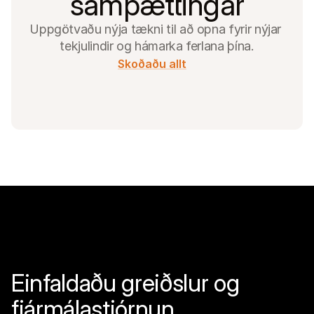
samþættingar
Uppgötvaðu nýja tækni til að opna fyrir nýjar 
tekjulindir og hámarka ferlana þína.
Skoðaðu allt
Einfaldaðu greiðslur og 
fjármálastjórnun