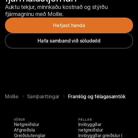
Auktu tekjur, minnkaðu kostnað og stýrðu 
fjármagninu með Mollie.
Hefjast handa
Hafa samband við söludeild
Mollie
Samþættingar
Framlög og félagasamtök
VÖRUR
PALLAR
Netgreiðslur
Innbyggðar 
Afgreiðsla
netgreiðslur
Greiðslutenglar
Innbyggðar greiðslur í 