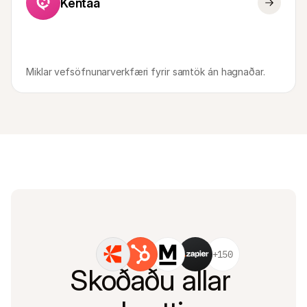
Kentaa
Fyrir kaupendur
Fáðu að vita hvers vegna Mollie er á bankayfirlitinu þínu
Fyrir Mollie viðskiptavini
Hafðu samband við þjónustuverið okkar
Hafðu samband við söludeild
Kynntu þér hvernig við getum hjálpað fyrirtæki þínu
Miklar vefsöfnunarverkfæri fyrir samtök án hagnaðar.
+150
Skoðaðu allar 