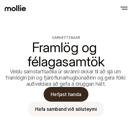
Samþykkja greiðslur
SAMÞÆTTINGAR
Netgreiðslur
Framlög og 
Snerta til að greiða á iPhone
Lærðu meira
Samþykkja og stjórna
Samþykktu snertingarlausar greiðslur beint
Greiðslur í eigin p
félagasamtök
Taktu við greiðslum m
greiðslustöðvum og 
Afgreiðsla
Veldu samstarfsaðila úr skránni okkar til að sjá um 
Bjóða upp á greiðslufer
sérsniðið að umbreyt
framlögin þín og fjáröflunarhugbúnaðinn og gera fólki 
Endurteknar greiðs
auðveldara að gefa á öruggan hátt.
Safna endurteknum o
áskriftargreiðslum
Hefjast handa
Samþykki & Áhætt
Fyrirbyggja svik og há
umbreytingu
Hafa samband við söluteymi
Samstarfsaðilar
Fyrir umboðsskrifstofur
Fyrir
Kynntu þér samstarfsaðilaáætlun okkar fyrir 
Kynnt
umboðsskrifstofur