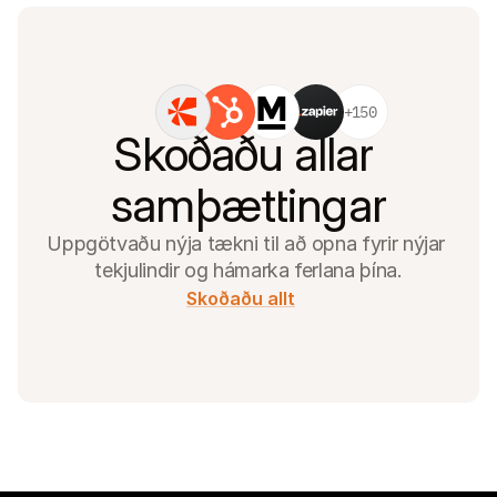
+150
Skoðaðu allar 
samþættingar
Uppgötvaðu nýja tækni til að opna fyrir nýjar 
tekjulindir og hámarka ferlana þína.
Skoðaðu allt