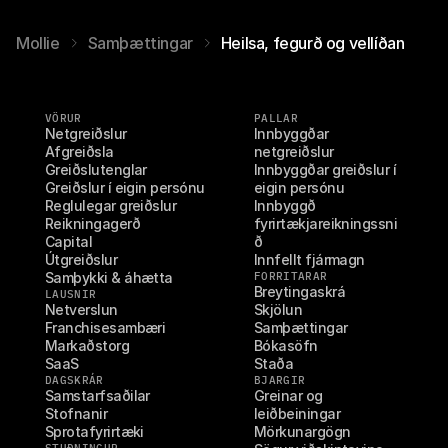
Mollie
Samþættingar
Heilsa, fegurð og vellíðan
VÖRUR
PALLAR
Netgreiðslur
Innbyggðar 
Afgreiðsla
netgreiðslur
Greiðslutenglar
Innbyggðar greiðslur í 
Greiðslur í eigin persónu
eigin persónu
Reglulegar greiðslur
Innbyggð 
Reikningagerð
fyrirtækjareikningssni
Capital
ð
Útgreiðslur
Innfellt fjármagn
Samþykki & áhætta
FORRITARAR
Breytingaskrá
LAUSNIR
Netverslun
Skjölun
Franchisesambæri
Samþættingar
Markaðstorg
Bókasöfn
SaaS
Staða
DAGSKRÁR
BJARGIR
Samstarfsaðilar
Greinar og 
Stofnanir
leiðbeiningar
Sprotafyrirtæki
Mörkunargögn