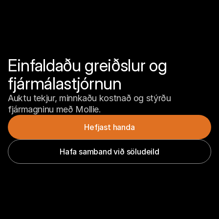
Einfaldaðu greiðslur og 
fjármálastjórnun
Auktu tekjur, minnkaðu kostnað og stýrðu 
fjármagninu með Mollie.
Hefjast handa
Hafa samband við söludeild