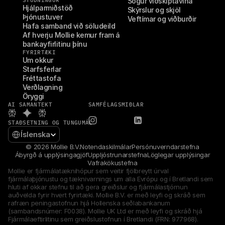
STUÐNINGUR
Sögur viðskiptavina
Hjálparmiðstöð
Skýrslur og skjöl
Þjónustuver
Veftímar og viðburðir
Hafa samband við söludeild
Af hverju Mollie kemur fram á 
bankayfirlitinu þínu
FYRIRTÆKI
Um okkur
Starfsferlar
Fréttastofa
Verðlagning
Öryggi
AI SAMANTEKT
SAMFÉLAGSMIÐLAR
STAÐSETNING OG TUNGUMÁL
Select Language
Íslenska
© 2026 Mollie B.V.
Notendaskilmálar
Persónuverndarstefna
Ábyrgð á upplýsingagjöf
Uppljóstrunarstefna
Löglegar upplýsingar
Vafrakökustefna
Mollie er fjármálatæknihópur sem veitir fjölbreytt úrval 
fjármálaþjónustu og tæknivarnings um alla Evrópu og í Bretlandi sem 
hluti af okkar stefnu til að gera greiðslur og fjármálastjórnun 
auðvelda fyrir hvert fyrirtæki. Mollie B.V. er með leyfi og skráð sem 
rafræn peningastofnun hjá Hollenska seðlabankanum 
(sambandsnúmer: F0038). Mollie UK Ltd er með leyfi og skráð hjá 
Fjármálaeftirlitinu sem greiðslustofnun í Bretlandi (FRN: 977968).