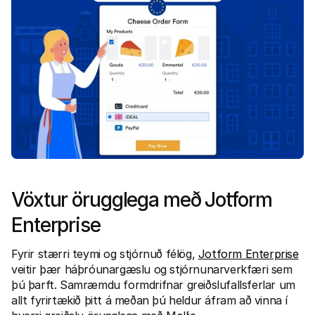
Fyrir kaupendur
Fáðu að vita hvers vegna Mollie er á bankayfirlitinu þínu
Fyrir Mollie viðskiptavini
Hafðu samband við þjónustuverið okkar
Hafðu samband við söludeild
Kynntu þér hvernig við getum hjálpað fyrirtæki þínu
Vöxtur örugglega með Jotform 
Enterprise
Fyrir stærri teymi og stjórnuð félög, 
Jotform Enterprise
veitir þær háþróunargæslu og stjórnunarverkfæri sem 
þú þarft. Samræmdu formdrifnar greiðslufallsferlar um 
allt fyrirtækið þitt á meðan þú heldur áfram að vinna í 