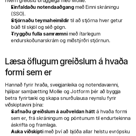
hverri greiðslu örugglega með Mollie. 
Einfaldaðu notendaaðgang 
með
Einni skráningu 
(SSO).
Stjórnaðu teymaheimildir 
til að stjórna hver getur 
búið til skjöl og séð gögn.
Tryggðu fulla samræmni 
með ítarlegum 
endurskoðunarskrám og miðstýrðri stjórnun. 
Læsa öflugum greiðslum á hvaða 
formi sem er 
Hannað fyrir hraða, sveigjanleika og notendavænni, 
hjálpar samþætting Mollie og Jotform þér að byggja 
betra fyrirtæki og skapa snurðulausa reynslu fyrir 
viðskiptavini þína:
Safnaðu greiðslum á auðveldan hátt
 á hvaða formi 
sem er, frá skráningum og pöntunum til endurtekinna 
áskrifta og framlaga. 
Auka viðskipti 
með því að bjóða allar helstu evrópsku 