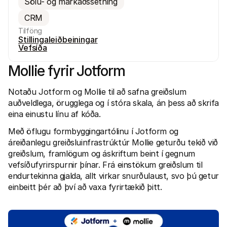
Sölu- og markaðssetning
CRM
Tilföng
Stillingaleiðbeiningar
Vefsíða
Mollie fyrir Jotform 
Tæknilegar auðlindir
Mollie 
Raðh გუნna
Skjöl
Notaðu Jotform og Mollie til að safna greiðslum 
Kynntu þér þróunaraðilaauðlindir og uppfærslur
Kannað
Bókasöfn
Stað
auðveldlega, örugglega og í stóra skala, án þess að skrifa 
Sameinaðu Mollie við bókasöfn tilbúin til notkunar
Athuga
eina einustu línu af kóða. 
Discord samfélag
Breyt
Taktu þátt í forritarasamfélagi okkar
Kynntu
Með öflugu formbyggingartólinu í Jotform og 
Um Mollie
Mollie 
áreiðanlegu greiðsluinfrastrúktúr Mollie geturðu tekið við 
Verðlag
Grein
greiðslum, framlögum og áskriftum beint í gegnum 
Skoðaðu verðskrá okkar
Uppgöt
fyrirt
Um okkur
vefsíðufyrirspurnir þínar. Frá einstökum greiðslum til 
Áran
Lærðu meira um sögu okkar og gildi
endurtekinna gjalda, allt virkar snurðulaust, svo þú getur 
Sjáðu 
Fréttir
einbeitt þér að því að vaxa fyrirtækið þitt. 
viðski
Lestu nýjustu fréttirnar frá Mollie
Pappí
Starfsferlar
Hladdu
Komdu að vinna með okkur – við 
erum að ráða!
Hafa samband