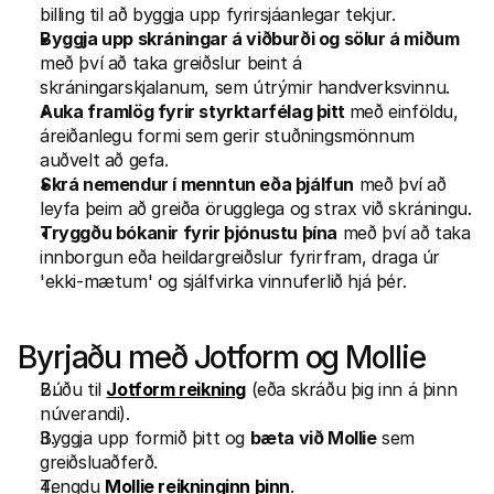
billing til að byggja upp fyrirsjáanlegar tekjur.
Byggja upp skráningar á viðburði og sölur á miðum
með því að taka greiðslur beint á 
skráningarskjalanum, sem útrýmir handverksvinnu.
Auka framlög fyrir styrktarfélag þitt
 með einföldu, 
áreiðanlegu formi sem gerir stuðningsmönnum 
auðvelt að gefa.
Skrá nemendur í menntun eða þjálfun
 með því að 
leyfa þeim að greiða örugglega og strax við skráningu.
Tryggðu bókanir fyrir þjónustu þína
 með því að taka 
innborgun eða heildargreiðslur fyrirfram, draga úr 
'ekki-mætum' og sjálfvirka vinnuferlið hjá þér.
Byrjaðu með Jotform og Mollie 
Búðu til 
Jotform reikning
 (eða skráðu þig inn á þinn 
núverandi). 
Byggja upp formið þitt og 
bæta við Mollie
 sem 
greiðsluaðferð. 
Tengdu 
Mollie reikninginn þinn
. 