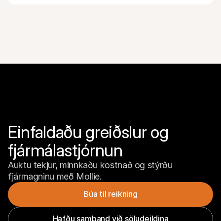
Einfaldaðu greiðslur og 
fjármálastjórnun
Auktu tekjur, minnkaðu kostnað og stýrðu 
fjármagninu með Mollie.
Búa til reikning
Hafðu samband við söludeildina