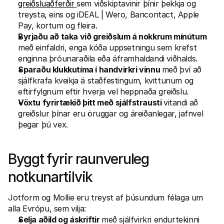
greiðsluaðferðir 
sem viðskiptavinir þínir þekkja og 
treysta, eins og iDEAL | Wero, Bancontact, Apple 
Pay, kortum og fleira.  
Byrjaðu að taka við greiðslum á nokkrum mínútum 
með einfaldri, enga kóða uppsetningu sem krefst 
enginna þróunaraðila eða áframhaldandi viðhalds. 
Sparaðu klukkutíma í handvirkri vinnu 
með því að 
sjálfkrafa kveikja á staðfestingum, kvittunum og 
eftirfylgnum eftir hverja vel heppnaða greiðslu.
Vöxtu fyrirtækið þitt með sjálfstrausti 
vitandi að 
greiðslur þínar eru öruggar og áreiðanlegar, jafnvel 
þegar þú vex. 
Byggt fyrir raunveruleg 
notkunartilvik
Jotform og Mollie eru treyst af þúsundum félaga um 
alla Evrópu, sem vilja: 
Selja aðild og áskriftir 
með sjálfvirkri endurtekinni 