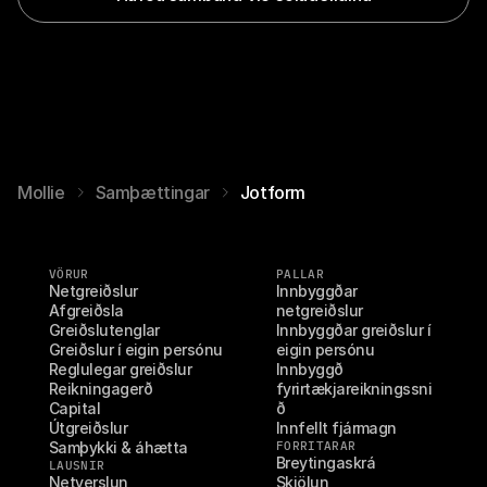
Mollie
Samþættingar
Jotform
VÖRUR
PALLAR
Netgreiðslur
Innbyggðar 
Afgreiðsla
netgreiðslur
Greiðslutenglar
Innbyggðar greiðslur í 
Greiðslur í eigin persónu
eigin persónu
Reglulegar greiðslur
Innbyggð 
Reikningagerð
fyrirtækjareikningssni
Capital
ð
Útgreiðslur
Innfellt fjármagn
Samþykki & áhætta
FORRITARAR
Breytingaskrá
LAUSNIR
Netverslun
Skjölun