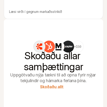
Læsi virði í gegnum markaðsstrikið
+150
Skoðaðu allar 
samþættingar
Uppgötvaðu nýja tækni til að opna fyrir nýjar 
tekjulindir og hámarka ferlana þína.
Skoðaðu allt