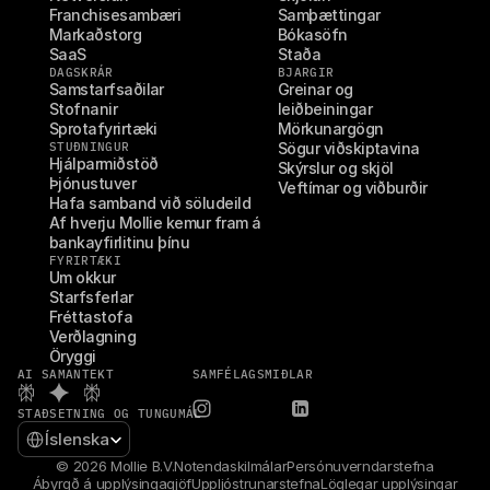
Franchisesambæri
Samþættingar
Markaðstorg
Bókasöfn
SaaS
Staða
DAGSKRÁR
BJARGIR
Samstarfsaðilar
Greinar og 
Stofnanir
leiðbeiningar
Sprotafyrirtæki
Mörkunargögn
STUÐNINGUR
Sögur viðskiptavina
Hjálparmiðstöð
Skýrslur og skjöl
Þjónustuver
Veftímar og viðburðir
Hafa samband við söludeild
Af hverju Mollie kemur fram á 
bankayfirlitinu þínu
FYRIRTÆKI
Um okkur
Starfsferlar
Fréttastofa
Verðlagning
Öryggi
AI SAMANTEKT
SAMFÉLAGSMIÐLAR
STAÐSETNING OG TUNGUMÁL
Select Language
Íslenska
© 2026 Mollie B.V.
Notendaskilmálar
Persónuverndarstefna
Ábyrgð á upplýsingagjöf
Uppljóstrunarstefna
Löglegar upplýsingar