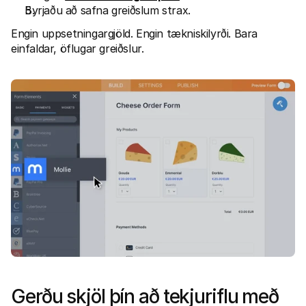
Byrjaðu að safna greiðslum strax. 
Engin uppsetningargjöld. Engin tækniskilyrði. Bara 
einfaldar, öflugar greiðslur. 
Gerðu skjöl þín að tekjuriflu með 