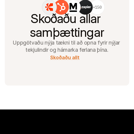
+150
Skoðaðu allar 
samþættingar
Uppgötvaðu nýja tækni til að opna fyrir nýjar 
tekjulindir og hámarka ferlana þína.
Skoðaðu allt