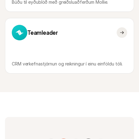
Búðu til eyðublöð með greiðsluaðferðum Mollie.
Teamleader
CRM verkefnastjórnun og reikningur í einu einföldu tóli.