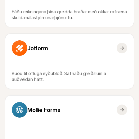
Fyrir kaupendur
Fáðu að vita hvers vegna Mollie er á bankayfirlitinu þínu
Fáðu reikningana þína greidda hraðar með okkar rafræna 
Fyrir Mollie viðskiptavini
skuldamálastjórnunarþjónustu.
Hafðu samband við þjónustuverið okkar
Hafðu samband við söludeild
Kynntu þér hvernig við getum hjálpað fyrirtæki þínu
Jotform
Búðu til öfluga eyðublöð. Safnaðu greiðslum á 
auðveldan hátt.
Mollie Forms