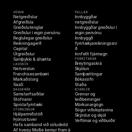
VÖRUR
PALLAR
Netgreiðslur
Innbyggðar 
Afgreiðsla
netgreiðslur
Greiðslutenglar
Innbyggðar greiðslur í 
Greiðslur í eigin persónu
eigin persónu
Reglulegar greiðslur
Innbyggð 
Reikningagerð
fyrirtækjareikningssni
Capital
ð
Útgreiðslur
Innfellt fjármagn
Samþykki & áhætta
FORRITARAR
Breytingaskrá
LAUSNIR
Netverslun
Skjölun
Franchisesambæri
Samþættingar
Markaðstorg
Bókasöfn
SaaS
Staða
DAGSKRÁR
BJARGIR
Samstarfsaðilar
Greinar og 
Stofnanir
leiðbeiningar
Sprotafyrirtæki
Mörkunargögn
STUÐNINGUR
Sögur viðskiptavina
Hjálparmiðstöð
Skýrslur og skjöl
Þjónustuver
Veftímar og viðburðir
Hafa samband við söludeild
Af hverju Mollie kemur fram á 