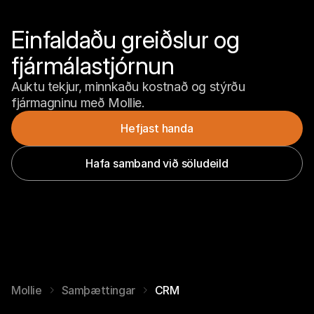
Einfaldaðu greiðslur og 
fjármálastjórnun
Auktu tekjur, minnkaðu kostnað og stýrðu 
fjármagninu með Mollie.
Hefjast handa
Hafa samband við söludeild
Mollie
Samþættingar
CRM