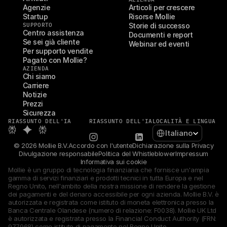
Agenzie
Articoli per crescere
Startup
Risorse Mollie
SUPPORTO
Storie di successo
Centro assistenza
Documenti e report
Se sei già cliente
Webinar ed eventi
Per supporto vendite
Pagato con Mollie?
AZIENDA
Chi siamo
Carriere
Notizie
Prezzi
Sicurezza
RIASSUNTO DELL'IA
RIASSUNTO DELL'IA
LOCALITÀ E LINGUA
Select Language
Italiano
© 2026 Mollie B.V.
Accordo con l'utente
Dichiarazione sulla Privacy
Divulgazione responsabile
Politica del Whistleblower
Impressum
Informativa sui cookie
Mollie è un gruppo di tecnologia finanziaria che fornisce un'ampia 
gamma di servizi finanziari e prodotti tecnici in tutta Europa e nel 
Regno Unito, nell'ambito della nostra missione di rendere la gestione 
dei pagamenti e del denaro accessibile per ogni azienda. Mollie B.V. è 
autorizzata e registrata come istituto di moneta elettronica presso la 
Banca Centrale Olandese (numero di relazione: F0038). Mollie UK Ltd 
è autorizzata e registrata presso la Financial Conduct Authority (FRN: 
977968) come istituto di pagamento nel Regno Unito.