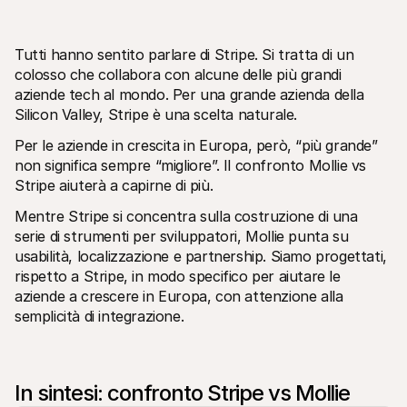
Tutti hanno sentito parlare di Stripe. Si tratta di un 
colosso che collabora con alcune delle più grandi 
aziende tech al mondo. Per una grande azienda della 
Silicon Valley, Stripe è una scelta naturale.
Risorse tecniche
API di 
Portale sviluppatori
Docu
Per le aziende in crescita in Europa, però, “più grande” 
Scopri le risorse per sviluppatori e gli aggiornamenti
Esplor
non significa sempre “migliore”. Il confronto Mollie vs 
Librerie
Stato
Stripe aiuterà a capirne di più.
Integra Mollie con librerie pronte all'uso
Contro
Comunità di Discord
Regis
Mentre Stripe si concentra sulla costruzione di una 
Entra nella nostra comunità di sviluppatori
Leggi 
serie di strumenti per sviluppatori, Mollie punta su 
Informazioni su Mollie
Conten
Prezzi
Artic
usabilità, localizzazione e partnership. Siamo progettati, 
Scopri i nostri prezzi
Scopri
rispetto a Stripe, in modo specifico per aiutare le 
aiutar
Chi siamo
aziende a crescere in Europa, con attenzione alla 
Stori
Scopri di più sulla nostra storia e 
valori
Scopri
semplicità di integrazione.
clienti
Notizie
Docu
Leggi le ultime notizie su Mollie
Scaric
Carriere
Vieni a lavorare con noi - stiamo 
In sintesi: confronto Stripe vs Mollie
assumendo!
Contatta