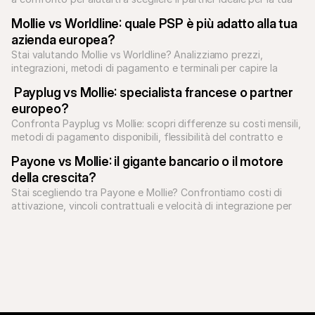
attività.
Mollie vs Worldline: quale PSP è più adatto alla tua 
azienda europea?
Stai valutando Mollie vs Worldline? Analizziamo prezzi, 
integrazioni, metodi di pagamento e terminali per capire la 
soluzione giusta per te.
 Payplug vs Mollie: specialista francese o partner 
europeo?
Confronta Payplug vs Mollie: scopri differenze su costi mensili, 
metodi di pagamento disponibili, flessibilità del contratto e 
crescita in Europa.
Payone vs Mollie: il gigante bancario o il motore 
della crescita?
Stai scegliendo tra Payone e Mollie? Confrontiamo costi di 
attivazione, vincoli contrattuali e velocità di integrazione per 
aiutarti a decidere.