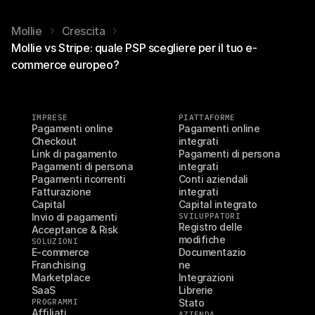
Mollie
Crescita
Mollie vs Stripe: quale PSP scegliere per il tuo e-
commerce europeo?
IMPRESE
PIATTAFORME
Pagamenti online
Pagamenti online 
Checkout
integrati
Link di pagamento
Pagamenti di persona 
Pagamenti di persona
integrati
Pagamenti ricorrenti
Conti aziendali 
Fatturazione
integrati
Capital
Capital integrato
Invio di pagamenti
SVILUPPATORI
Registro delle 
Acceptance & Risk
modifiche
SOLUZIONI
E-commerce
Documentazio
Franchising
ne
Marketplace
Integrazioni
SaaS
Librerie
PROGRAMMI
Stato
Affiliati
AZIENDA