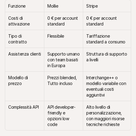
Per acquirenti
Funzione
Mollie
Stripe
Scopri perché Mollie è sul tuo estratto conto bancario
Per i clienti di Mollie
Costi di 
0 € per account 
0 € per account 
Contatta il nostro team di supporto clienti
attivazione
standard
standard
Contatta vendite
Scopri come possiamo aiutare il tuo business
Tipo di 
Flessibile
Tariffazione 
contratto
standard a consumo
Assistenza clienti
Supporto umano 
Struttura di supporto 
con team basati 
a livelli
in Europa
Modello di 
Prezzi blended, 
Interchange++ o 
prezzo
Tutto incluso
modello variabile con 
eventuali costi 
aggiuntivi
Complessità API
API developer-
Alto livello di 
friendly e 
personalizzazione, 
opzioni low 
con maggiori risorse 
code
tecniche richieste