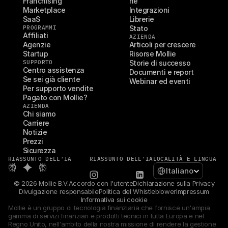
Franchising
ne
Marketplace
Integrazioni
SaaS
Librerie
PROGRAMMI
Stato
Affiliati
AZIENDA
Agenzie
Articoli per crescere
Startup
Risorse Mollie
SUPPORTO
Storie di successo
Centro assistenza
Documenti e report
Se sei già cliente
Webinar ed eventi
Per supporto vendite
Pagato con Mollie?
AZIENDA
Chi siamo
Carriere
Notizie
Prezzi
Sicurezza
RIASSUNTO DELL'IA
RIASSUNTO DELL'IA
LOCALITÀ E LINGUA
Select Language
Italiano
© 2026 Mollie B.V.
Accordo con l'utente
Dichiarazione sulla Privacy
Divulgazione responsabile
Politica del Whistleblower
Impressum
Informativa sui cookie
Mollie è un gruppo di tecnologia finanziaria che fornisce un'ampia 
gamma di servizi finanziari e prodotti tecnici in tutta Europa e nel 
Regno Unito, nell'ambito della nostra missione di rendere la gestione 