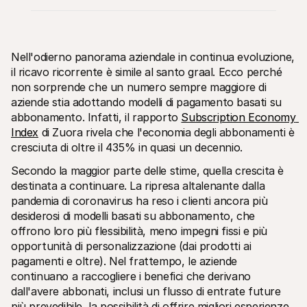
Nell'odierno panorama aziendale in continua evoluzione, 
il ricavo ricorrente è simile al santo graal. Ecco perché 
non sorprende che un numero sempre maggiore di 
Risorse tecniche
API di 
aziende stia adottando modelli di pagamento basati su 
Portale sviluppatori
Docu
abbonamento. Infatti, il rapporto 
Subscription Economy 
Scopri le risorse per sviluppatori e gli aggiornamenti
Esplor
Index
 di Zuora rivela che l'economia degli abbonamenti è 
Librerie
Stato
Integra Mollie con librerie pronte all'uso
Contro
cresciuta di oltre il 435% in quasi un decennio.
Comunità di Discord
Regis
Entra nella nostra comunità di sviluppatori
Leggi 
Secondo la maggior parte delle stime, quella crescita è 
Informazioni su Mollie
Conten
destinata a continuare. La ripresa altalenante dalla 
Prezzi
Artic
pandemia di coronavirus ha reso i clienti ancora più 
Scopri i nostri prezzi
Scopri
aiutar
Chi siamo
desiderosi di modelli basati su abbonamento, che 
Stori
Scopri di più sulla nostra storia e 
offrono loro più flessibilità, meno impegni fissi e più 
valori
Scopri
opportunità di personalizzazione (dai prodotti ai 
clienti
Notizie
Docu
pagamenti e oltre). Nel frattempo, le aziende 
Leggi le ultime notizie su Mollie
Scaric
Carriere
continuano a raccogliere i benefici che derivano 
Vieni a lavorare con noi - stiamo 
dall'avere abbonati, inclusi un flusso di entrate future 
assumendo!
più prevedibile, la possibilità di offrire migliori esperienze 
Contatta