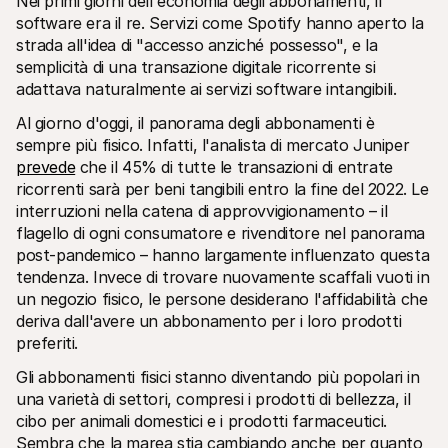
Nei primi giorni dell'economia degli abbonamenti, il 
software era il re. Servizi come Spotify hanno aperto la 
strada all'idea di "accesso anziché possesso", e la 
semplicità di una transazione digitale ricorrente si 
adattava naturalmente ai servizi software intangibili.
Al giorno d'oggi, il panorama degli abbonamenti è 
sempre più fisico. Infatti, l'analista di mercato Juniper 
prevede
 che il 45% di tutte le transazioni di entrate 
ricorrenti sarà per beni tangibili entro la fine del 2022. Le 
interruzioni nella catena di approvvigionamento – il 
flagello di ogni consumatore e rivenditore nel panorama 
post-pandemico – hanno largamente influenzato questa 
tendenza. Invece di trovare nuovamente scaffali vuoti in 
un negozio fisico, le persone desiderano l'affidabilità che 
deriva dall'avere un abbonamento per i loro prodotti 
preferiti.
Gli abbonamenti fisici stanno diventando più popolari in 
una varietà di settori, compresi i prodotti di bellezza, il 
cibo per animali domestici e i prodotti farmaceutici. 
Sembra che la marea stia cambiando anche per quanto 