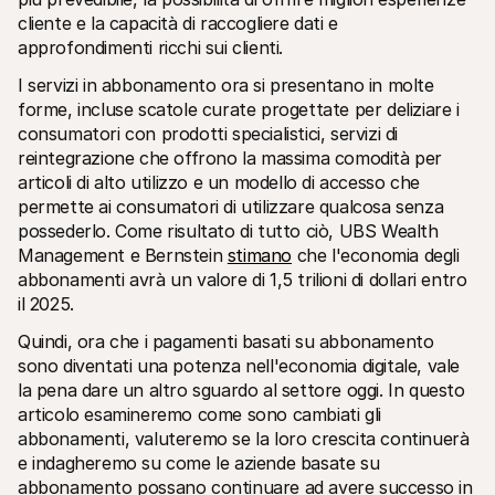
Per acquirenti
cliente e la capacità di raccogliere dati e 
Scopri perché Mollie è sul tuo estratto conto bancario
approfondimenti ricchi sui clienti.
Per i clienti di Mollie
Contatta il nostro team di supporto clienti
I servizi in abbonamento ora si presentano in molte 
Contatta vendite
forme, incluse scatole curate progettate per deliziare i 
Scopri come possiamo aiutare il tuo business
consumatori con prodotti specialistici, servizi di 
reintegrazione che offrono la massima comodità per 
articoli di alto utilizzo e un modello di accesso che 
permette ai consumatori di utilizzare qualcosa senza 
possederlo. Come risultato di tutto ciò, UBS Wealth 
Management e Bernstein 
stimano
 che l'economia degli 
abbonamenti avrà un valore di 1,5 trilioni di dollari entro 
il 2025.
Quindi, ora che i pagamenti basati su abbonamento 
sono diventati una potenza nell'economia digitale, vale 
la pena dare un altro sguardo al settore oggi. In questo 
articolo esamineremo come sono cambiati gli 
abbonamenti, valuteremo se la loro crescita continuerà 
e indagheremo su come le aziende basate su 
abbonamento possano continuare ad avere successo in 