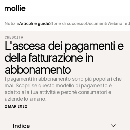
Notizie
Articoli e guide
Storie di successo
Documenti
Webinar ed
Accetta pagamenti
CRESCITA
Pagamenti online
L'ascesa dei pagamenti e
Tap to Pay su iPhone
Inizia ora
Accetta e gestisci i p
Accettate pagamenti contactless direttam
online
della fatturazione in
Pagamenti di pers
Accetta pagamenti con
abbonamento
dispositivi
Checkout
Offri un checkout ott
I pagamenti in abbonamento sono più popolari che 
la conversione
Pagamenti ricorren
mai. Scopri se questo modello di pagamento è 
Raccogli pagamenti ric
adatto alla tua attività e perché consumatori e 
abbonamenti
aziende lo amano.
Acceptance & Risk
Previeni le frodi e otti
2 MAR 2022
conversione
Partner
Per agenzie
Per 
Scopri il nostro Programma di partnership per agenzie
Esplor
Indice