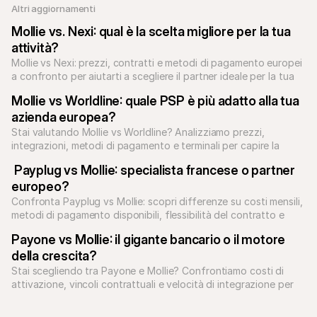
Altri aggiornamenti 
Mollie vs. Nexi: qual è la scelta migliore per la tua 
attività?
Mollie vs Nexi: prezzi, contratti e metodi di pagamento europei 
a confronto per aiutarti a scegliere il partner ideale per la tua 
attività.
Mollie vs Worldline: quale PSP è più adatto alla tua 
azienda europea?
Stai valutando Mollie vs Worldline? Analizziamo prezzi, 
integrazioni, metodi di pagamento e terminali per capire la 
soluzione giusta per te.
 Payplug vs Mollie: specialista francese o partner 
europeo?
Confronta Payplug vs Mollie: scopri differenze su costi mensili, 
metodi di pagamento disponibili, flessibilità del contratto e 
crescita in Europa.
Payone vs Mollie: il gigante bancario o il motore 
della crescita?
Stai scegliendo tra Payone e Mollie? Confrontiamo costi di 
attivazione, vincoli contrattuali e velocità di integrazione per 
aiutarti a decidere.