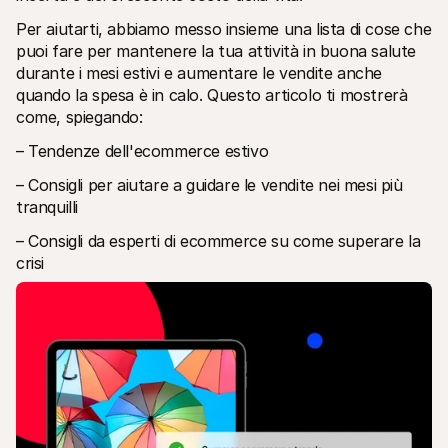
Per acquirenti
Per aiutarti, abbiamo messo insieme una lista di cose che 
Scopri perché Mollie è sul tuo estratto conto bancario
Per i clienti di Mollie
puoi fare per mantenere la tua attività in buona salute 
Contatta il nostro team di supporto clienti
durante i mesi estivi e aumentare le vendite anche 
Contatta vendite
quando la spesa è in calo. Questo articolo ti mostrerà 
Scopri come possiamo aiutare il tuo business
come, spiegando:
– Tendenze dell'ecommerce estivo
– Consigli per aiutare a guidare le vendite nei mesi più 
tranquilli
– Consigli da esperti di ecommerce su come superare la 
crisi