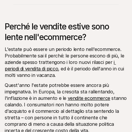
Perché le vendite estive sono 
lente nell'ecommerce?
Risorse tecniche
API di 
Portale sviluppatori
Docu
L'estate può essere un periodo lento nell'ecommerce. 
Scopri le risorse per sviluppatori e gli aggiornamenti
Esplor
Probabilmente sai il perché: le persone escono di più, le 
Librerie
Stato
aziende spesso trattengono i loro nuovi rilasci per 
i 
Integra Mollie con librerie pronte all'uso
Contro
Comunità di Discord
Regis
periodi di vendita di picco
, ed è il periodo dell'anno in cui 
Entra nella nostra comunità di sviluppatori
Leggi 
molti vanno in vacanza.
Informazioni su Mollie
Conten
Prezzi
Artic
Quest'anno l'estate potrebbe essere ancora più 
Scopri i nostri prezzi
Scopri
impegnativa. In Europa, la crescita sta rallentando, 
aiutar
Chi siamo
Stori
Scopri di più sulla nostra storia e 
l'inflazione è in aumento e le 
vendite ecommerce
 stanno 
valori
Scopri
calando. I consumatori non hanno molto potere 
clienti
Notizie
d'acquisto e il commercio al dettaglio sta sentendo la 
Docu
Leggi le ultime notizie su Mollie
Scaric
Carriere
stretta – con persone in tutto il continente che 
Vieni a lavorare con noi - stiamo 
comprano di meno a causa della situazione politica 
assumendo!
incerta e del crescente costo della vita.
Contatta