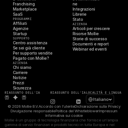
Franchising
ne
Marketplace
Integrazioni
SaaS
Librerie
PROGRAMMI
Stato
Affiliati
AZIENDA
Agenzie
Articoli per crescere
Startup
Risorse Mollie
SUPPORTO
Storie di successo
Centro assistenza
Documenti e report
Se sei già cliente
Webinar ed eventi
Per supporto vendite
Pagato con Mollie?
AZIENDA
Chi siamo
Carriere
Notizie
Prezzi
Sicurezza
RIASSUNTO DELL'IA
RIASSUNTO DELL'IA
LOCALITÀ E LINGUA
Select Language
Italiano
© 2026 Mollie B.V.
Accordo con l'utente
Dichiarazione sulla Privacy
Divulgazione responsabile
Politica del Whistleblower
Impressum
Informativa sui cookie
Mollie è un gruppo di tecnologia finanziaria che fornisce un'ampia 
gamma di servizi finanziari e prodotti tecnici in tutta Europa e nel 