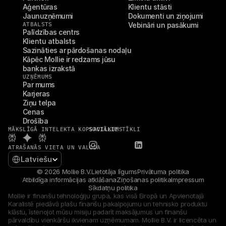
Aģentūras
Klientu stāsti
Jaunuzņēmumi
Dokumenti un ziņojumi
ATBALSTS
Vebināri un pasākumi
Palīdzības centrs
Klientu atbalsts
Sazināties ar pārdošanas nodaļu
Kāpēc Mollie ir redzams jūsu 
bankas izrakstā
UZŅĒMUMS
Par mums
Karjeras
Ziņu telpa
Cenas
Drošība
MĀKSLĪGĀ INTELEKTA KOPSAVILKUMS
SOCIĀLIE TĪKLI
ATRAŠANĀS VIETA UN VALODA
Select Language
Latviešu
© 2026 Mollie B.V.
Lietotāja līgums
Privātuma politika
Atbildīga informācijas atklāšana
Ziņošanas politika
Impressum
Sīkdatņu politika
Mollie ir finanšu tehnoloģiju grupa, kas visā Eiropā un Apvienotajā 
Karalistē piedāvā plašu finanšu pakalpojumu un tehnisko produktu 
klāstu, īstenojot mūsu misiju padarīt maksājumus un finanšu 
pārvaldību vienkāršu ikvienam uzņēmumam. Mollie B.V. ir licencēta un 