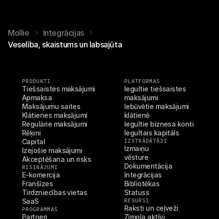
Mollie
Integrācijas
Veselība, skaistums un labsajūta
PRODUKTI
PLATFORMAS
Tiešsaistes maksājumi
Iegultie tiešsaistes 
Apmaksa
maksājumi
Maksājumu saites
Iebūvētie maksājumi 
Klātienes maksājumi
klātienē
Regulārie maksājumi
Iegultie biznesa konti
Rēķini
Iegultais kapitāls
Capital
IZSTRĀDĀTĀJI
Izmaiņu 
Izejošie maksājumi
vēsture
Akceptēšana un risks
Dokumentācija
RISINĀJUMI
E-komercija
Integrācijas
Franšīzes
Bibliotēkas
Tirdzniecības vietas
Statuss
SaaS
RESURSI
Raksti un ceļveži
PROGRAMMAS
Partneri
Zīmola aktīvi