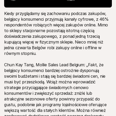
Kiedy przyglądamy się zachowaniu podczas zakupów, 
belgijscy konsumenci przyjmują kanały cyfrowe, z 46% 
respondentów robiących więcej zakupów online. Mimo 
to sklepy stacjonarne pozostają istotną częścią 
doświadczenia zakupowego, z ponad jedną trzecią 
kupującą więcej w fizycznym sklepie. Nieco mniej niż 
jedna czwarta Belgów robi zakupy online i offline w 
równym stopniu.
Chun Kay Tang, Mollie Sales Lead Belgium: „Fakt, że 
belgijscy konsumenci bardziej ostrożnie dysponują 
swoimi budżetami i stają się bardziej świadomi cen, nie 
musi być przeszkodą. Wciąż można wprowadzić 
strategie przyciągające świadomych cenowo 
konsumentów i zwiększyć sprzedaż: zniżki lub 
atrakcyjne sezonowe oferty powinny przypaść do 
gustu, podobnie jak programy lojalnościowe oferujące 
większą wartość dla stałych klientów. Można również 
zaoferować dodatkową wartość poprzez doskonały 