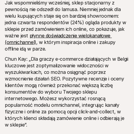
Jak wspomnieliśmy wcześniej, sklep stacjonarny z 
pewnością nie odszedł do lamusa. Niemniej jednak dla 
wielu kupujących staje się on bardziej showroomem: 
jedna czwarta respondentów (24%) ogląda produkty w 
sklepie przed zamówieniem ich online, co pokazuje, jak 
ważne jest 
płynne doświadczenie wielokanałowe 
(omnichannel)
, w którym inspiracja online i zakupy 
offline idą w parze.
Chun Kay: „Dla graczy e-commerce działających w Belgii 
kluczowe jest zoptymalizowanie widoczności w 
wyszukiwarkach, co można osiągnąć poprzez 
wzmocnienie działań SEO. Pozytywne recenzje i oceny 
klientów mogą również przekonać większą liczbę 
konsumentów do wyboru Twojego sklepu 
internetowego. Możesz wykorzystać rosnącą 
popularność modelu omnichannel, integrując kanały 
fizyczne i online za pomocą opcji click-and-collect, w 
których klienci składają zamówienie online i odbierają je 
w sklepie”.