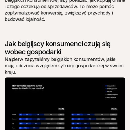
belgijskich konsumentów, aby pokazać, jak kupują online 
Dla kupujących
i czego oczekują od sprzedawców. To może pomóc 
Dowiedz się, dlaczego Mollie jest na Twoim wyciągu 
bankowym
zoptymalizować konwersję, zwiększyć przychody i 
Dla klientów Mollie
budować lojalność.
Skontaktuj się z naszym zespołem wsparcia klienta
Skontaktuj się z działem sprzedaży
Dowiedz się, jak możemy pomóc Twojej firmie
Jak belgijscy konsumenci czują się 
wobec gospodarki
Najpierw zapytaliśmy belgijskich konsumentów, jakie 
mają odczucia względem sytuacji gospodarczej w swoim 
kraju. 