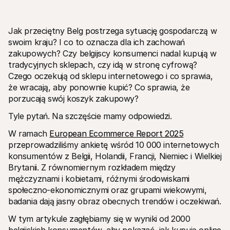
Jak przeciętny Belg postrzega sytuację gospodarczą w 
swoim kraju? I co to oznacza dla ich zachowań 
zakupowych? Czy belgijscy konsumenci nadal kupują w 
tradycyjnych sklepach, czy idą w stronę cyfrową? 
Zasoby techniczne
API Mol
Czego oczekują od sklepu internetowego i co sprawia, 
Portal dla deweloperów
Doku
Odkryj zasoby i aktualizacje dla deweloperów
Przegl
że wracają, aby ponownie kupić? Co sprawia, że 
Biblioteki
Statu
porzucają swój koszyk zakupowy?
Zintegruj Mollie za pomocą gotowych bibliotek
Spraw
Społeczność Discord
Dzien
Tyle pytań. Na szczęście mamy odpowiedzi.
Dołącz do naszej społeczności deweloperów
Dowied
O Mollie
Conten
W ramach 
European Ecommerce Report 2025
Cennik
Artyk
przeprowadziliśmy ankietę wśród 10 000 internetowych 
Zobacz nasz cennik
Odkryj
konsumentów z Belgii, Holandii, Francji, Niemiec i Wielkiej 
Twoje
O nas
Histo
Dowiedz się więcej o naszej historii 
Brytanii. Z równomiernym rozkładem między 
i wartościach
Zobacz
mężczyznami i kobietami, różnymi środowiskami 
klient
Aktualności
społeczno-ekonomicznymi oraz grupami wiekowymi, 
Doku
Przeczytaj najnowsze wiadomości 
od Mollie
Pobie
badania dają jasny obraz obecnych trendów i oczekiwań.
Kariera
Dołącz do nas - zatrudniamy!
W tym artykule zagłębiamy się w wyniki od 2000 
Kontakt