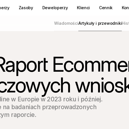
nerzy
Zasoby
Deweloperzy
Klienci
Cennik
Kon
Wiadomości
Artykuły i przewodniki
His
 Raport Ecomme
uczowych wnio
ine w Europie w 2023 roku i później. 
 na badaniach przeprowadzonych 
ym raporcie.