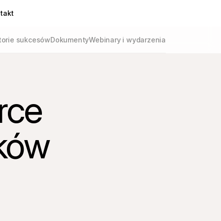
takt
torie sukcesów
Dokumenty
Webinary i wydarzenia
rce
sków