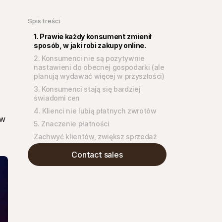
Spis treści
1. Prawie każdy konsument zmienił 
sposób, w jaki robi zakupy online.
2. Konsumenci nie są pozytywnie 
nastawieni do obecnej gospodarki (ale 
planują wydawać więcej w przyszłości)
3. Konsumenci stają się bardziej 
świadomi cen
4. Klienci nie lubią płatnych zwrotów
w 
5. Znaczenie płatności
Zachwyć klientów, zwiększ sprzedaż
Contact sales