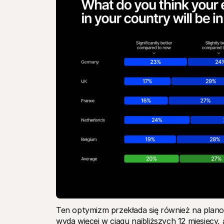
Ten optymizm przekłada się również na plan
wyda więcej w ciągu najbliższych 12 miesięcy,