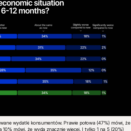
owane wydatki konsumentów. Prawie połowa (47%) mówi, że 
 a 10% mówi, że wyda znacznie więcej. I tylko 1 na 5 (20%) 