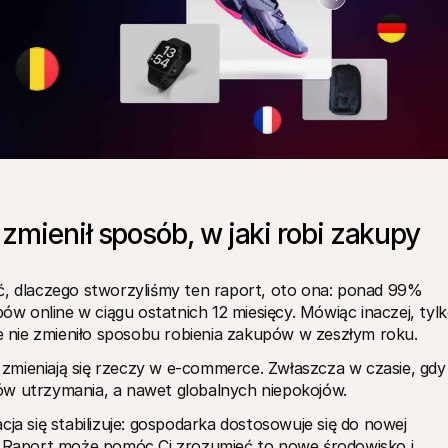
mienił sposób, w jaki robi zakupy 
ć, dlaczego stworzyliśmy ten raport, oto ona: ponad 99% 
 online w ciągu ostatnich 12 miesięcy. Mówiąc inaczej, tylk
 nie zmieniło sposobu robienia zakupów w zeszłym roku.
zmieniają się rzeczy w e-commerce. Zwłaszcza w czasie, gdy 
ów utrzymania, a nawet globalnych niepokojów.
ja się stabilizuje: gospodarka dostosowuje się do nowej 
ą. Raport może pomóc Ci zrozumieć to nowe środowisko i 