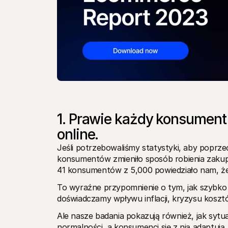
1. Prawie każdy konsument z
online.
Jeśli potrzebowaliśmy statystyki, aby poprze
konsumentów zmieniło sposób robienia zakupów
41 konsumentów z 5,000 powiedziało nam, że
To wyraźne przypomnienie o tym, jak szybko 
doświadczamy wpływu inflacji, kryzysu koszt
Ale nasze badania pokazują również, jak sytuac
normalności, a konsumenci się z nią adaptuj