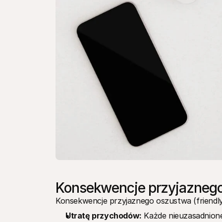
Konsekwencje przyjazneg
Konsekwencje przyjaznego oszustwa (friendl
Utratę przychodów:
 Każde nieuzasadnion