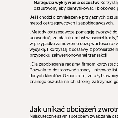
Narzędzia wykrywania oszustw:
 Korzysta
oszustwom, aby identyfikować i blokować p
Jeśli chodzi o zmniejszenie przyjaznych oszus
metod ostrzegawczych i zapobiegawczych.
„Metody ostrzegawcze pomagają tworzyć dow
udowodnić, że płatnikiem był właściciel karty,”
w przypadku zamówień o dużej wartości rozwa
wysyłką. I korzystaj z dostawy z potwierdze
przypadku zakwestionowanej transakcji.
„Dla zapobiegania radzimy firmom korzystać
Pozwala to dostosować zasady i inicjować li
danych klientów. Oznacza to, że użytkownicy
znanego oszusta na ich stronę, zatrzymać go
Jak unikać obciążeń zwrotn
Najskuteczniejszym sposobem zwalczania osz