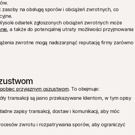
rów.
 zasoby na obsługę sporów i obciążeń zwrotnych, co 
cyjne.
Wysoki odsetek zgłoszonych obciążeń zwrotnych może 
nie
, a także do potencjalnej utraty możliwości przyjmowania 
ciążenia zwrotne mogą nadszarpnąć reputację firmy zarówno 
szustwom
apobiec przyjaznym oszustwom
. To obejmuje: 
góły transakcji są jasno przekazywane klientom, w tym opisy 
adne zapisy transakcji, dostaw i komunikacji, aby móc 
rocesów zwrotu i rozpatrywania sporów, aby ograniczyć 