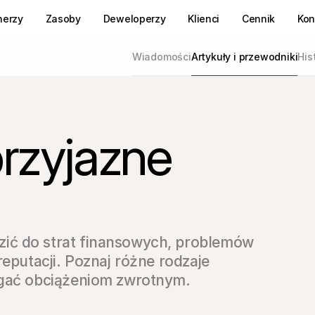
nerzy
Zasoby
Deweloperzy
Klienci
Cennik
Kon
Wiadomości
Artykuły i przewodniki
His
rzyjazne
ić do strat finansowych, problemów 
reputacji. Poznaj różne rodzaje 
egać obciążeniom zwrotnym.