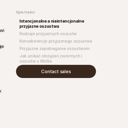
Spis treści
Intencjonalne a nieintencjonalne 
przyjazne oszustwa
i 
Rodzaje przyjaznych oszustw
Konsekwencje przyjaznego oszustwa
e 
Przyjazne zapobieganie oszustwom
Jak unikać obciążeń zwrotnych i 
oszustw z Mollie
Contact sales
 