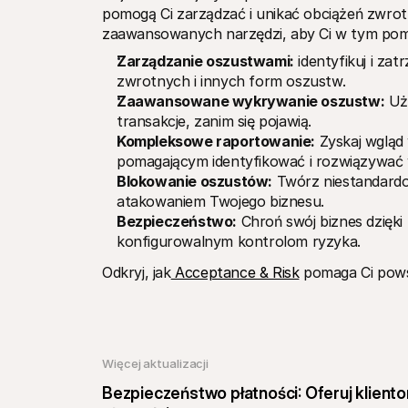
pomogą Ci zarządzać i unikać obciążeń zwrotn
zaawansowanych narzędzi, aby Ci w tym po
Zarządzanie oszustwami:
 identyfikuj i za
zwrotnych i innych form oszustw.
Zaawansowane wykrywanie oszustw:
 Uż
transakcje, zanim się pojawią.
Kompleksowe raportowanie:
 Zyskaj wgląd
pomagającym identyfikować i rozwiązywać
Blokowanie oszustów:
 Twórz niestandardo
atakowaniem Twojego biznesu. 
Bezpieczeństwo:
 Chroń swój biznes dzięk
konfigurowalnym kontrolom ryzyka. 
Odkryj, jak
 Acceptance & Risk
 pomaga Ci pow
Więcej aktualizacji
Bezpieczeństwo płatności: Oferuj klien