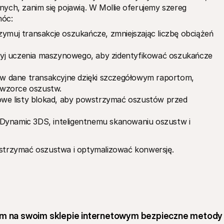
ych, zanim się pojawią. W Mollie oferujemy szereg 
móc:
trzymuj transakcje oszukańcze, zmniejszając liczbę obciążeń 
yj uczenia maszynowego, aby zidentyfikować oszukańcze 
 w dane transakcyjne dzięki szczegółowym raportom, 
 wzorce oszustw.
we listy blokad, aby powstrzymać oszustów przed 
i Dynamic 3DS, inteligentnemu skanowaniu oszustw i 
strzymać oszustwa i optymalizować konwersję.
tom na swoim sklepie internetowym bezpieczne metody 