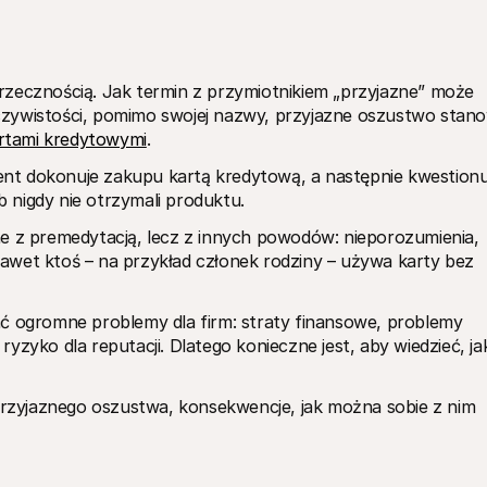
rzecznością. Jak termin z przymiotnikiem „przyjazne” może 
zywistości, pomimo swojej nazwy, przyjazne oszustwo stanow
rtami kredytowymi
.
nt dokonuje zakupu kartą kredytową, a następnie kwestionuj
ub nigdy nie otrzymali produktu. 
e z premedytacją, lecz z innych powodów: nieporozumienia, 
awet ktoś – na przykład członek rodziny – używa karty bez 
ogromne problemy dla firm: straty finansowe, problemy 
zyko dla reputacji. Dlatego konieczne jest, aby wiedzieć, jak
 przyjaznego oszustwa, konsekwencje, jak można sobie z nim 