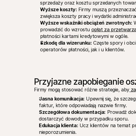
sprzedaży oraz kosztu sprzedanych towa
Wyższe koszty:
 Firmy muszą przeznaczać
zwiększa koszty pracy i wydatki administra
Wyższe wskaźniki obciążeń zwrotnych:
 
prowadzić do wzrostu 
opłat za przetwarza
płatności kartami kredytowymi w ogóle.
Szkodę dla wizerunku:
 Częste spory i ob
operatorów płatności, jak i u klientów.
Przyjazne zapobieganie o
Firmy mogą stosować różne strategie, aby
 z
Jasna komunikacja:
 Upewnij się, że szcze
faktur, które odpowiadają nazwie firmy.
Szczegółowa dokumentacja:
 Prowadź dokł
dostarczyć dowody w przypadku sporu.
Edukacja klienta:
 Ucz klientów na temat p
nieporozumienia.