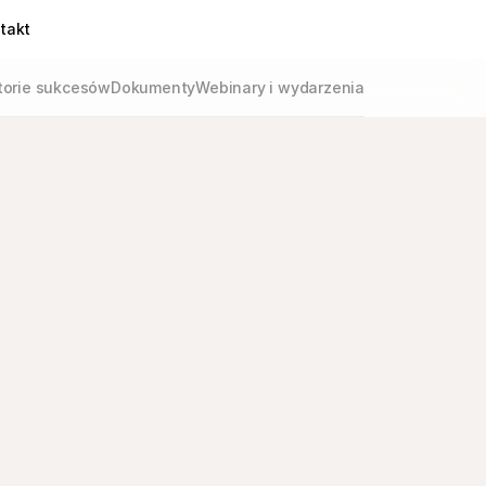
takt
torie sukcesów
Dokumenty
Webinary i wydarzenia