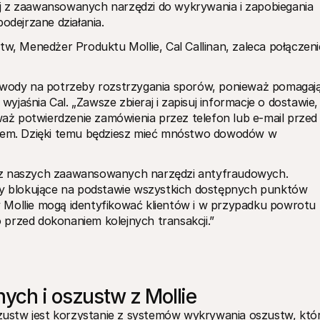
j z zaawansowanych narzędzi do wykrywania i zapobiegania 
odejrzane działania.
tw, Menedżer Produktu Mollie, Cal Callinan, zaleca połączenie
ody na potrzeby rozstrzygania sporów, ponieważ pomagają
 wyjaśnia Cal. „Zawsze zbieraj i zapisuj informacje o dostawie, 
ż potwierdzenie zamówienia przez telefon lub e-mail przed 
niem. Dzięki temu będziesz mieć mnóstwo dowodów w 
 z naszych zaawansowanych narzędzi antyfraudowych. 
sty blokujące na podstawie wszystkich dostępnych punktów 
 Mollie mogą identyfikować klientów i w przypadku powrotu 
 przed dokonaniem kolejnych transakcji.”
ych i oszustw z Mollie
ustw jest korzystanie z systemów wykrywania oszustw, któr