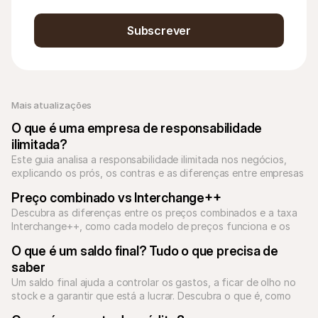
Subscrever
Mais atualizações 
O que é uma empresa de responsabilidade 
ilimitada?
Este guia analisa a responsabilidade ilimitada nos negócios, 
explicando os prós, os contras e as diferenças entre empresas 
de responsabilidade limitada e ilimitada.
Preço combinado vs Interchange++
Descubra as diferenças entre os preços combinados e a taxa 
Interchange++, como cada modelo de preços funciona e os 
benefícios de cada um para o seu negócio.
O que é um saldo final? Tudo o que precisa de 
saber
Um saldo final ajuda a controlar os gastos, a ficar de olho no 
stock e a garantir que está a lucrar. Descubra o que é, como 
calculá-lo e porque é importante para o seu negócio.