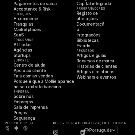
Pagamentos de saída
Capital integrado
Acceptance & Risk
PROGRAMADORES
Registo de 
SOLUÇÕES
E-commerce
alterações
Franquias
Documentaçã
Marketplaces
o
SaaS
Integrações
PROGRAMAS
Bibliotecas
Afiliados
Estado
Agências
RECURSOS
Startups
Artigos e guias
SUPORTE
Recursos de marca
Centro de ajuda
Histórias de clientes
Apoio ao cliente
Artigos e relatórios
Fala com as vendas
Webinars e eventos
Porque é que a Mollie aparece 
no seu extrato bancário
EMPRESA
Sobre nós
Empregos
Sala de Imprensa
Preços
Segurança
RESUMO POR IA
REDES SOCIAIS
LOCALIZAÇÃO E IDIOMA
Select Language
Português