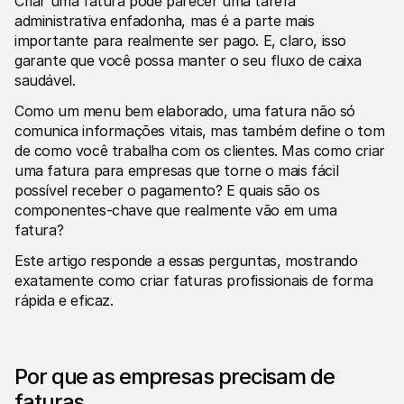
Criar uma fatura pode parecer uma tarefa 
administrativa enfadonha, mas é a parte mais 
importante para realmente ser pago. E, claro, isso 
garante que você possa manter o seu fluxo de caixa 
saudável.
Como um menu bem elaborado, uma fatura não só 
Recursos técnicos
Mollie 
comunica informações vitais, mas também define o tom 
Portal de programadores
Docu
de como você trabalha com os clientes. Mas como criar 
Verifique o estado atual do nosso sistema
Explor
uma fatura para empresas que torne o mais fácil 
Biblotecas
Esta
possível receber o pagamento? E quais são os 
Integre a Mollie com bibliotecas prontas para usar
Verifi
Comunidade do Discord
Chan
componentes-chave que realmente vão em uma 
Junte-se à nossa comunidade de programadores
Fique 
fatura? 
Sobre a Mollie
Conteú
Preços
Artig
Este artigo responde a essas perguntas, mostrando 
Ver os preços
Descu
exatamente como criar faturas profissionais de forma 
ajudar
Sobre nós
Histó
Saiba mais sobre a nossa história e 
rápida e eficaz. 
os nossos valores
Veja c
client
Notícias
Docu
Leia as últimas notícias da Mollie
Descar
Carreiras
docum
Por que as empresas precisam de 
Venha trabalhar connosco - 
estamos a contratar!
faturas
Contactos