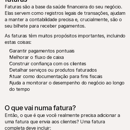
Para compradores
Faturas são a base da saúde financeira do seu negócio. 
Saiba porque é que a Mollie está no seu extrato bancário
Elas servem como registros legais de transações, ajudam 
Para clientes Mollie
a manter a contabilidade precisa e, crucialmente, são o 
Contacte a nossa equipa de apoio ao cliente
Contactar o departamento de vendas
seu bilhete para receber pagamentos. 
Descubra como podemos ajudar o seu negócio
As faturas têm muitos propósitos importantes, incluindo 
estas coisas: 
Garantir pagamentos pontuais
Melhorar o fluxo de caixa
Construir confiança com os clientes
Detalhar serviços ou produtos faturados
Atuar como documentação para fins fiscais
Ajuda a monitorar o desempenho do negócio ao longo 
do tempo
O que vai numa fatura?
Então, o que é que você realmente precisa adicionar a 
uma fatura que envia aos clientes? Uma fatura 
completa deve incluir: