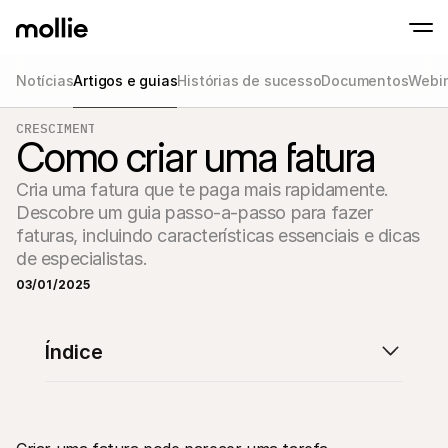
Notícias
Artigos e guias
Histórias de sucesso
Documentos
Webin
CRESCIMENTO
Aceitar pagamentos
Como criar uma fatura
Pagamentos onlin
Tap to Pay on iPhone
Saber mais
Aceite e gira pagame
Aceite pagamentos contactless diretament
Pagamentos prese
Cria uma fatura que te paga mais rapidamente. 
Aceite pagamentos co
Descobre um guia passo-a-passo para fazer 
e dispositivos
Checkout
faturas, incluindo características essenciais e dicas 
Ofereça um checkout 
de especialistas.
para conversão
Pagamentos recor
03/01/2025
Cobre pagamentos rec
de subscrição
Acceptance & Risk
Índice
Previna fraudes e otim
conversão
Sócios
Para Agências
Para
Descubra o nosso Programa de Sócios de Agência
Explo