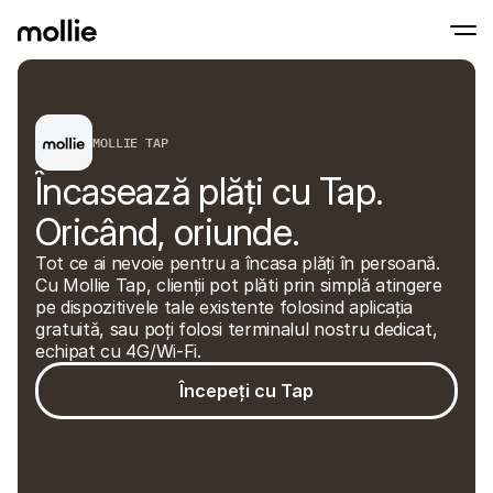
Acceptați plățile
MOLLIE TAP
Plăți online
Atingeți pentru a plăti pe iPhone
Aflați mai multe
Acceptați și gestionați
Încasează plăți cu Tap. 
Acceptați plățile contactless chiar pe iPho
Plăți în persoană
Acceptați plăți cu term
Oricând, oriunde.
dispozitive
Verificați
Tot ce ai nevoie pentru a încasa plăți în persoană. 
Oferiți un checkout op
Cu Mollie Tap, clienții pot plăti prin simplă atingere 
pentru conversie
Plăți recurente
pe dispozitivele tale existente folosind aplicația 
Colectați plățile recure
gratuită, sau poți folosi terminalul nostru dedicat, 
abonamentele
echipat cu 4G/Wi-Fi.
Acceptare și Risc
Preveniți fraudele și op
Începeți cu Tap
conversia
Parteneri
Pentru Agenții
Pentr
Aflați mai multe despre Programul nostru pentru agenții 
Explor
partenere
Ecom