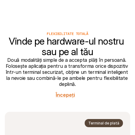
Pentru cumpărători
Aflați de ce Mollie apare pe extrasul dvs. bancar
Pentru clienții Mollie
Contactați echipa noastră de suport pentru clienți
Contactați echipa de vânzări
Descoperiți cum vă putem ajuta afacerea
FLEXIBILITATE TOTALĂ
Vinde pe hardware-ul nostru 
sau pe al tău
Două modalități simple de a accepta plăți în persoană. 
Folosește aplicația pentru a transforma orice dispozitiv 
într-un terminal securizat, obține un terminal inteligent 
la nevoie sau combină-le pe ambele pentru flexibilitate 
deplină.
Începeți
Terminal de plată