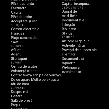
Plăți recurente
Capital încorporat
Facturare
DEZVOLTATORI
Jurnal de 
Capital
modificări
Plăți de ieșire
Documentație
Acceptare și risc
Integrări
SOLUȚII
Comerț electronic
Biblioteci
Francize
Status
Piețe comerciale
RESURSE
Articole și ghiduri
SaaS
Activele mărcii
PROGRAME
Afiliați
Povești de succes ale 
Agenții
clienților
Startupuri
Documente și 
SUPORT
rapoarte
Centru de ajutor
Webinarii și 
Asistență clienți
evenimente
Contactează echipa de vânzări
De ce apare Mollie pe extrasul 
tău de cont
COMPANIE
Despre noi
Cariere
Sală de presă
Prețuri