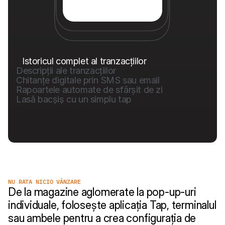
Istoricul complet al tranzacțiilor
Descripții ale tranzacțiilor
Chitanțe digitale prin SMS sau email
Rapoartele automate de sfârșit de zi
Lasă bacșiș cu un simplu tap
NU RATA NICIO VÂNZARE
De la magazine aglomerate la pop-up-uri 
individuale, folosește aplicația Tap, terminalul 
sau ambele pentru a crea configurația de 