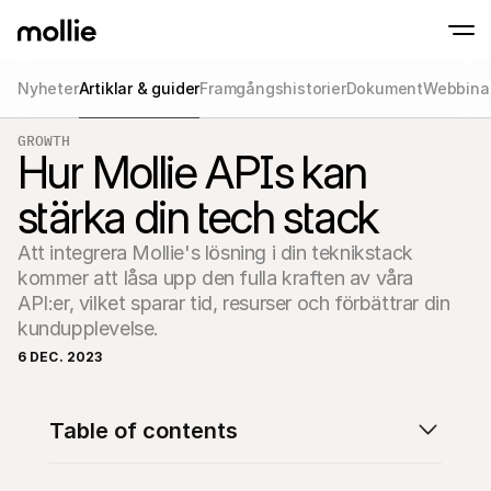
Nyheter
Artiklar & guider
Framgångshistorier
Dokument
Webbina
Accept payments
GROWTH
Online payments
Hur Mollie APIs kan
Tap to Pay on iPhone
Learn more
Accept and manage on
Accept contactless payments right on your
payments
stärka din tech stack
In-person paymen
Take payments with t
devices
Att integrera Mollie's lösning i din teknikstack 
Checkout
kommer att låsa upp den fulla kraften av våra 
Offer a checkout opti
conversion
API:er, vilket sparar tid, resurser och förbättrar din 
Recurring paymen
kundupplevelse.
Collect recurring and 
payments
6 DEC. 2023
Acceptance & Risk
Prevent fraud and opt
conversion
Partners
Table of contents
For Agencies
For 
Learn about our Agency Partner Program
Explo