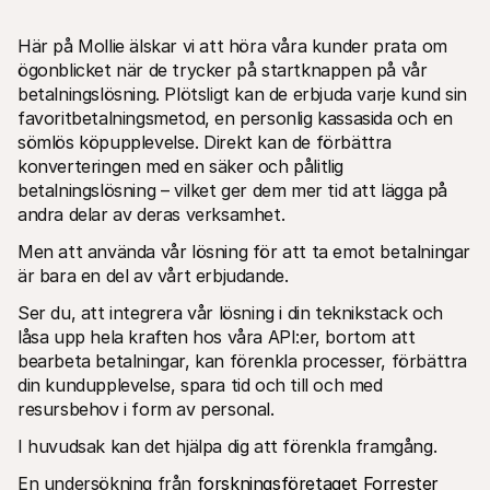
Här på Mollie älskar vi att höra våra kunder prata om 
ögonblicket när de trycker på startknappen på vår 
betalningslösning. Plötsligt kan de erbjuda varje kund sin 
favoritbetalningsmetod, en personlig kassasida och en 
sömlös köpupplevelse. Direkt kan de förbättra 
Technical resources
Mollie 
konverteringen med en säker och pålitlig 
Developers portal
Docs
betalningslösning – vilket ger dem mer tid att lägga på 
Discover developer resources and updates
Explor
andra delar av deras verksamhet.
Libraries
Statu
Integrate Mollie with ready-to-go libraries
Check 
Men att använda vår lösning för att ta emot betalningar 
Discord community
Chan
är bara en del av vårt erbjudande.
Join our developer community
Read u
About Mollie
Mollie
Ser du, att integrera vår lösning i din teknikstack och 
Pricing
Artic
View our pricing
Discov
låsa upp hela kraften hos våra API:er, bortom att 
your b
About us
bearbeta betalningar, kan förenkla processer, förbättra 
Succe
Learn more about our story and 
din kundupplevelse, spara tid och till och med 
values
See ho
custo
News
resursbehov i form av personal. 
Pape
Read the latest Mollie news
Downl
Careers
I huvudsak kan det hjälpa dig att förenkla framgång.
Come work for us - we're hiring!
Contact
En undersökning från 
forskningsföretaget Forrester