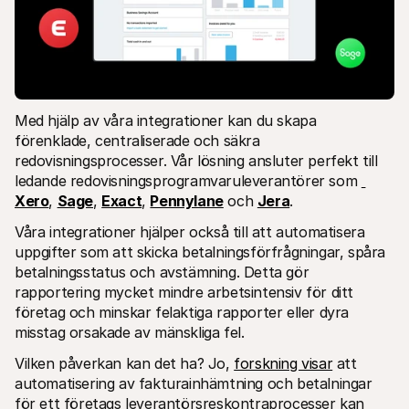
Med hjälp av våra integrationer kan du skapa 
förenklade, centraliserade och säkra 
redovisningsprocesser. Vår lösning ansluter perfekt till 
ledande redovisningsprogramvaruleverantörer som 
Xero
, 
Sage
, 
Exact
, 
Pennylane
 och 
Jera
.
Våra integrationer hjälper också till att automatisera 
uppgifter som att skicka betalningsförfrågningar, spåra 
betalningsstatus och avstämning. Detta gör 
rapportering mycket mindre arbetsintensiv för ditt 
företag och minskar felaktiga rapporter eller dyra 
misstag orsakade av mänskliga fel.
Vilken påverkan kan det ha? Jo, 
forskning visar
 att 
automatisering av fakturainhämtning och betalningar 
för ett företags leverantörsreskontraprocesser kan 