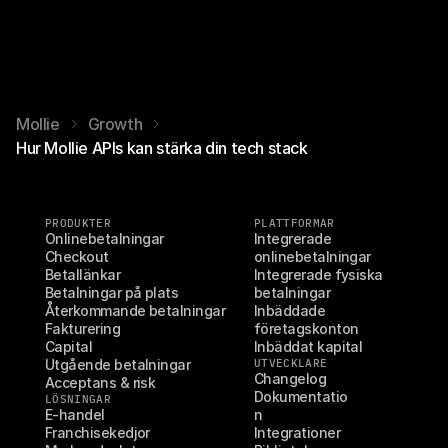
Mollie
Growth
Hur Mollie APIs kan stärka din tech stack
PRODUKTER
PLATTFORMAR
Onlinebetalningar
Integrerade 
Checkout
onlinebetalningar
Betallänkar
Integrerade fysiska 
Betalningar på plats
betalningar
Återkommande betalningar
Inbäddade 
Fakturering
företagskonton
Capital
Inbäddat kapital
Utgående betalningar
UTVECKLARE
Changelog
Acceptans & risk
Dokumentatio
LÖSNINGAR
E-handel
n
Franchisekedjor
Integrationer