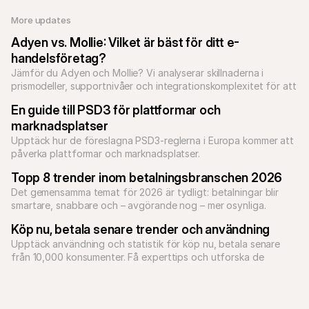
More updates 
Adyen vs. Mollie: Vilket är bäst för ditt e-
handelsföretag?
Jämför du Adyen och Mollie? Vi analyserar skillnaderna i 
prismodeller, supportnivåer och integrationskomplexitet för att 
hjälpa dig att välja den bästa PSP:n för tillväxt.
En guide till PSD3 för plattformar och 
marknadsplatser
Upptäck hur de föreslagna PSD3-reglerna i Europa kommer att 
påverka plattformar och marknadsplatser.
Topp 8 trender inom betalningsbranschen 2026
Det gemensamma temat för 2026 är tydligt: betalningar blir 
smartare, snabbare och – avgörande nog – mer osynliga.
Köp nu, betala senare trender och användning
Upptäck användning och statistik för köp nu, betala senare 
från 10,000 konsumenter. Få experttips och utforska de 
senaste trenderna inom BNPL.