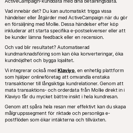
ActiveCampaign-kunddata med dina betalningsdata. 
Vad innebär det? Du kan automatiskt trigga vissa 
händelser eller åtgärder med ActiveCampaign när du gör 
en försäljning med Mollie. Dessa händelser efter köp 
inkluderar att starta specifika e-postsekvenser eller att 
be kunder lämna feedback eller en recension. 
Och vad blir resultatet? Automatiserad 
kundmarknadsföring som kan öka konverteringar, öka 
kundnöjdhet och bygga lojalitet.
Vi integrerar också med 
Klaviyo
, en enhetlig plattform 
som hjälper onlineföretag att omvandla enstaka 
transaktioner till långsiktiga kundrelationer. Genom att 
mata transaktions- och orderdata från Mollie direkt in i 
Klaviyo får du mycket bättre insikt i hela kundresan. 
Genom att spåra hela resan mer effektivt kan du skapa 
målgruppssegment för riktade och personliga e-
postflöden som ökar intäkterna och tillväxten.