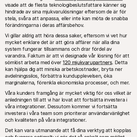
For shoppers
visade att de flesta teknologibeslutsfattare känner sig 
Find out why Mollie is on your bank statement
hindrade av sina mjukvarulösningar eftersom de är för 
For Mollie customers
stela, svåra att anpassa, eller inte kan möta de snabba 
Reach out to our customer support team
Contact sales
förändringarna i deras affärsbehov. 
Discover how we can help your business
Vi gillar aldrig att höra dessa saker, eftersom vi vet hur 
mycket enklare det är att göra affärer när alla dina 
system fungerar tillsammans och drar fördel av 
varandra. Faktum är att vi designade vår lösning för att 
sömlöst arbeta med över 
120 mjukvarupartners
. Detta 
kan hjälpa dig att minska arbetskostnader, bryta ner 
avdelningssilos, förbättra kundupplevelsen, öka 
marginalerna, förenkla ekonomiska processer, och mer.
Våra kunders framgång är mycket viktig för oss vilket är 
anledningen till att vi har lovat att fortsätta investera i 
våra integrationer. Dessutom kommer vi fortsätta 
investera i våra team som prioriterar användarvänlighet 
och kvaliteten på våra integrationer.
Det kan vara utmanande att få dina verktyg att kopplas 