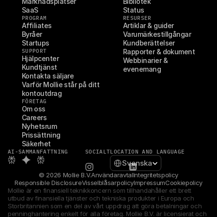
Marknadsplatser
Bibliotek
SaaS
Status
PROGRAM
RESURSER
Affiliates
Artiklar & guider
Byråer
Varumärkestillgångar
Startups
Kundberättelser
SUPPORT
Rapporter & dokument
Hjälpcenter
Webbinarier & 
Kundtjänst
evenemang
Kontakta säljare
Varför Mollie står på ditt 
kontoutdrag
FÖRETAG
Om oss
Careers
Nyhetsrum
Prissättning
Säkerhet
AI-SAMMANFATTNING
SOCIALT
LOCATION AND LANGUAGE
Select Language
Svenska
© 2026 Mollie B.V.
Användaravtal
Integritetspolicy
Responsible Disclosure
Visselblåsarpolicy
Impressum
Cookiepolicy
Mollie är en finansiell teknikkoncern som tillhandahåller ett brett 
utbud av finansiella tjänster och tekniska produkter i Europa och 
Storbritannien som en del av vårt uppdrag att göra betalningar och 
penninghantering enkelt för alla företag. Mollie B.V. är licensierat och 